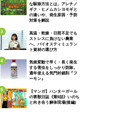
な駆除方法とは。アレチノ
ギク・ヒメムカシヨモギと
の違いや、発生原因・予防
対策を解説
高温・乾燥・日照不足でも
ストレスに負けない農業
へ。バイオスティミュラン
ト資材の選び方
気候変動で早く・長く発生
する害虫をしっかり防除。
通年使える気門封鎖剤『フ
ーモン』
【マンガ】ハンターガール
の害獣日誌《第9話》いのち
と向き合う解体現場(後編)