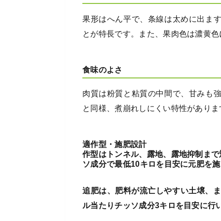
果形はへん平で、条線は太めに出ま
とが特長です。また、果肉色は濃黄色
食味のよさ
肉質は粉質と粘質の中間で、甘みも
と同様、煮崩れしにくい特性がありま
適作型・施肥設計
作型はトンネル、露地、露地抑制まで
ソ成分で最低10キロを目安に元肥を
追肥は、肥料が流亡しやすい土壌、ま
ル当たりチッソ成分3キロを目安に行