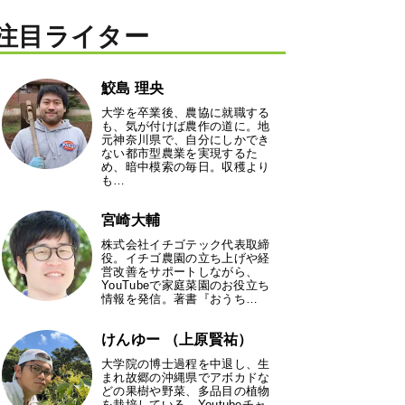
注目ライター
鮫島 理央
大学を卒業後、農協に就職する
も、気が付けば農作の道に。地
元神奈川県で、自分にしかでき
ない都市型農業を実現するた
め、暗中模索の毎日。収穫より
も…
宮崎大輔
株式会社イチゴテック代表取締
役。イチゴ農園の立ち上げや経
営改善をサポートしながら、
YouTubeで家庭菜園のお役立ち
情報を発信。著書『おうち…
けんゆー （上原賢祐）
大学院の博士過程を中退し、生
まれ故郷の沖縄県でアボカドな
どの果樹や野菜、多品目の植物
を栽培している。Youtubeチャ