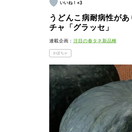
+3
うどんこ病耐病性があ
チャ「グラッセ」
連載企画：
注目の春タネ新品種
かぼちゃ