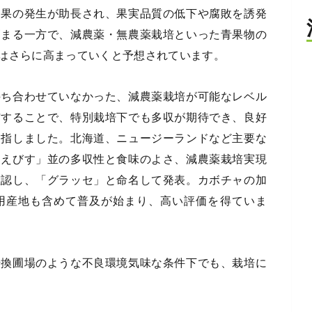
け果の発生が助長され、果実品質の低下や腐敗を誘発
高まる一方で、減農薬・無農薬栽培といった青果物の
はさらに高まっていくと予想されています。
持ち合わせていなかった、減農薬栽培が可能なレベル
与することで、特別栽培下でも多収が期待でき、良好
目指しました。北海道、ニュージーランドなど主要な
「えびす」並の多収性と食味のよさ、減農薬栽培実現
確認し、「グラッセ」と命名して発表。カボチャの加
用産地も含めて普及が始まり、高い評価を得ていま
転換圃場のような不良環境気味な条件下でも、栽培に