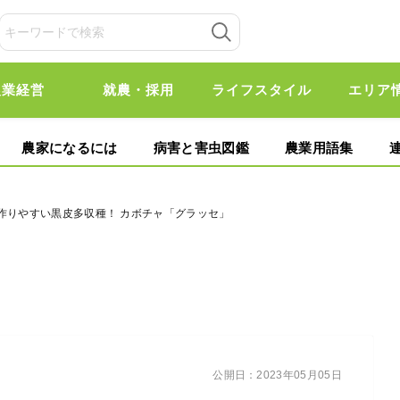
農業経営
就農・採用
ライフスタイル
エリア
農家になるには
病害と害虫図鑑
農業用語集
作りやすい黒皮多収種！ カボチャ「グラッセ」
公開日：
2023年05月05日