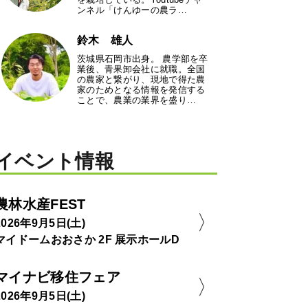
ンネル「けんゆーの農ラ…
鈴木 雄人
茨城県石岡市出身。 農学部を卒
業後、青果卸会社に就職。全国
の農家と繋がり、現地で得た農
家のためとなる情報を発信する
ことで、農業の業界を盛り…
イベント情報
農林水産FEST
2026年9月5日(土)
マイドームおおさか 2F 展示ホールD
マイナビ移住フェア
2026年9月5日(土)