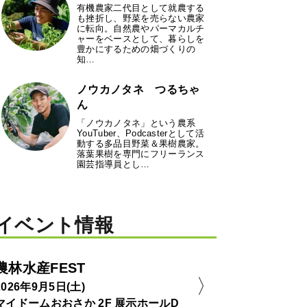
有機農家二代目として就農する
も挫折し、野菜を売らない農家
に転向。自然農やパーマカルチ
ャーをベースとして、暮らしを
豊かにするための畑づくりの
知…
ノウカノタネ つるちゃ
ん
「ノウカノタネ」という農系
YouTuber、Podcasterとして活
動する多品目野菜＆果樹農家。
落葉果樹を専門にフリーランス
園芸指導員とし…
イベント情報
農林水産FEST
2026年9月5日(土)
マイドームおおさか 2F 展示ホールD