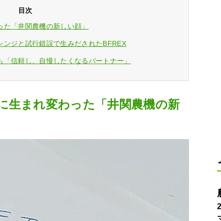
目次
った「井関農機の新しい顔」
ンジと試行錯誤で生みだされたBFREX
も「信頼し、自慢したくなるパートナー」
に生まれ変わった「井関農機の新