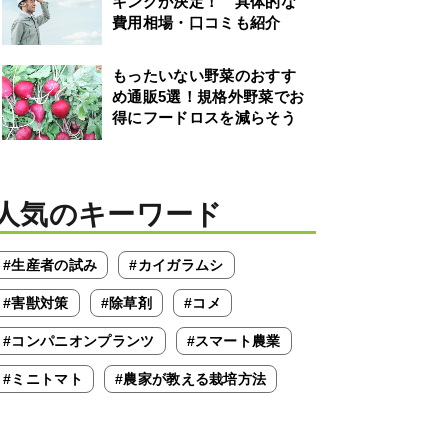
キングが決定！ 具体的な
費用相場・口コミも紹介
もったいない野菜のおすす
め通販5選！規格外野菜でお
得にフードロスを減らそう
人気のキーワード
#生産者の試み
#カイガラムシ
#害獣対策
#除草剤
#コメ
#コンパニオンプランツ
#スマート農業
#ミニトマト
#農家が教える栽培方法