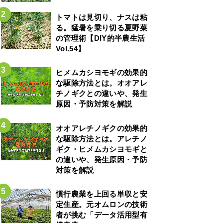
トマトは見切り、ナスは粘
る。猛暑を乗り切る夏野菜
の管理術【DIY的半農生活
Vol.54】
ヒメムカシヨモギの効果的
な駆除方法とは。オオアレ
チノギクとの違いや、発生
原因・予防対策を解説
オオアレチノギクの効果的
な駆除方法とは。アレチノ
ギク・ヒメムカシヨモギと
の違いや、発生原因・予防
対策を解説
慣行農業を上回る単収と安
定生産。元オムロンの技術
者が挑む「データ活用型有