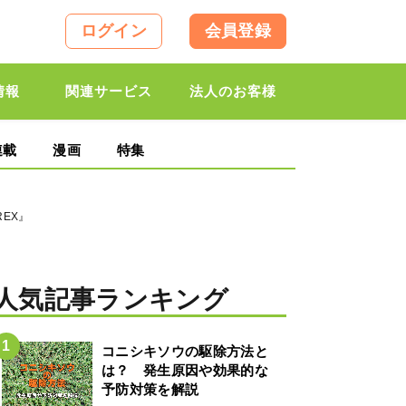
ログイン
会員登録
情報
関連サービス
法人のお客様
連載
漫画
特集
EX』
人気記事ランキング
コニシキソウの駆除方法と
は？ 発生原因や効果的な
予防対策を解説