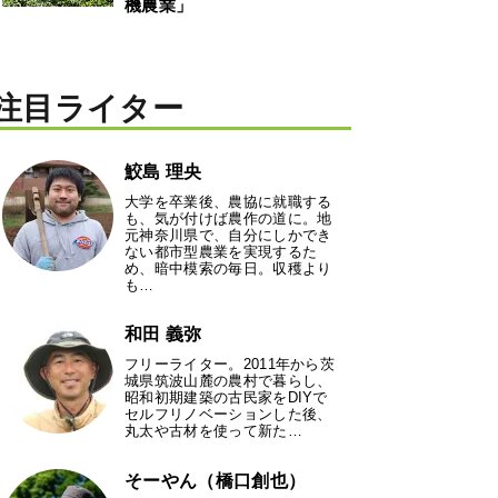
機農業」
注目ライター
鮫島 理央
大学を卒業後、農協に就職する
も、気が付けば農作の道に。地
元神奈川県で、自分にしかでき
ない都市型農業を実現するた
め、暗中模索の毎日。収穫より
も…
和田 義弥
フリーライター。2011年から茨
城県筑波山麓の農村で暮らし、
昭和初期建築の古民家をDIYで
セルフリノベーションした後、
丸太や古材を使って新た…
そーやん（橋口創也）