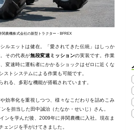
た井関農機株式会社の新型トラクター・BFREX
のシルエットは健在。「愛されてきた伝統」はしっか
新。その代表が
無段変速ミッション
の実装です。作業
き、変速時に運転者にかかるショックはゼロに近くな
シストシステムによる作業も可能です。
られる、多彩な機能が搭載されています。
さや効率化を重視しつつ、様々なこだわりを詰めこみ
ザインを担当した田中誠治（たなか・せいじ）さん。
インを学んだ後、2009年に井関農機に入社。現在ま
チェンジを手がけてきました。