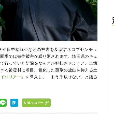
良や日中枯れ※などの被害を及ぼすネコブセンチュ
た圃場では毎作被害が繰り返されます。埼玉県のキュ
って行っていた防除をなんとか好転させようと、土壌
できる被覆材に着目。気化した薬剤の放出を抑える土
ハイバリアー
』を導入し、「もう手放せない」と語る
URLをコピー