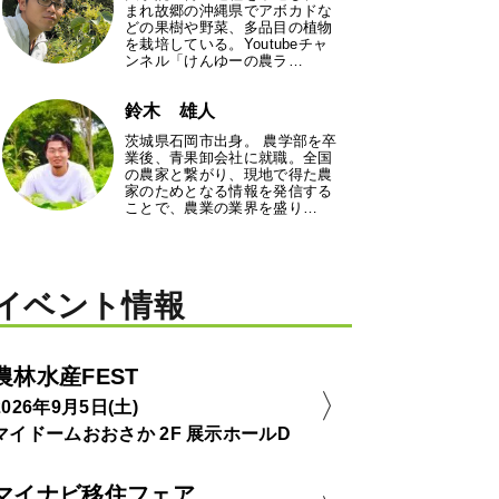
まれ故郷の沖縄県でアボカドな
どの果樹や野菜、多品目の植物
を栽培している。Youtubeチャ
ンネル「けんゆーの農ラ…
鈴木 雄人
茨城県石岡市出身。 農学部を卒
業後、青果卸会社に就職。全国
の農家と繋がり、現地で得た農
家のためとなる情報を発信する
ことで、農業の業界を盛り…
イベント情報
農林水産FEST
2026年9月5日(土)
マイドームおおさか 2F 展示ホールD
マイナビ移住フェア