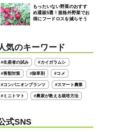
もったいない野菜のおすす
め通販5選！規格外野菜でお
得にフードロスを減らそう
人気のキーワード
#生産者の試み
#カイガラムシ
#害獣対策
#除草剤
#コメ
#コンパニオンプランツ
#スマート農業
#ミニトマト
#農家が教える栽培方法
公式SNS