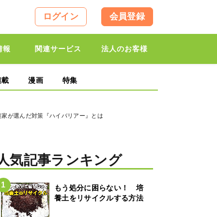
ログイン
会員登録
情報
関連サービス
法人のお客様
連載
漫画
特集
農家が選んだ対策『ハイバリアー』とは
人気記事ランキング
もう処分に困らない！ 培
養土をリサイクルする方法