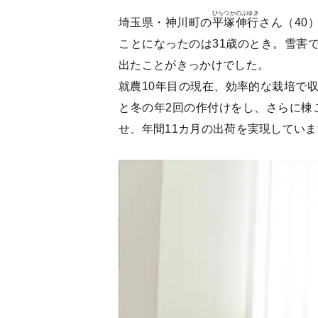
ひらつか
のぶゆき
埼玉県・神川町の
平塚
伸行
さん（40
ことになったのは31歳のとき。雪害
出たことがきっかけでした。
就農10年目の現在、効率的な栽培で
と冬の年2回の作付けをし、さらに棟
せ、年間11カ月の出荷を実現してい