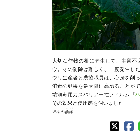
大切な作物の根に寄生して、生育不
ウ。その防除は難しく、一度発生し
ウリ生産者と農協職員は、心身を削
消毒の効果を最大限に高めることが
壌消毒用ガスバリアー性フィルム『
その効果と使用感を伺いました。
いしゅく
※株の
萎縮