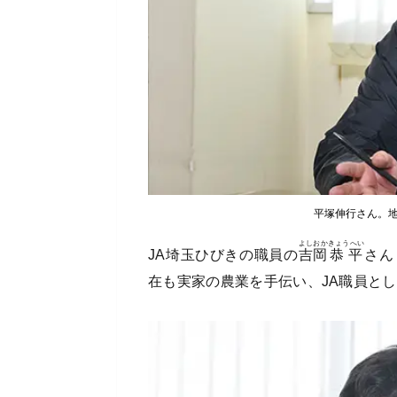
平塚伸行さん。
よしおか
きょうへい
JA埼玉ひびきの職員の
吉岡
恭平
さん
在も実家の農業を手伝い、JA職員と