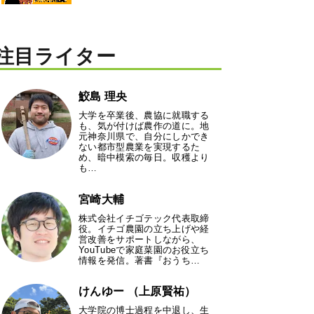
注目ライター
鮫島 理央
大学を卒業後、農協に就職する
も、気が付けば農作の道に。地
元神奈川県で、自分にしかでき
ない都市型農業を実現するた
め、暗中模索の毎日。収穫より
も…
宮崎大輔
株式会社イチゴテック代表取締
役。イチゴ農園の立ち上げや経
営改善をサポートしながら、
YouTubeで家庭菜園のお役立ち
情報を発信。著書『おうち…
けんゆー （上原賢祐）
大学院の博士過程を中退し、生