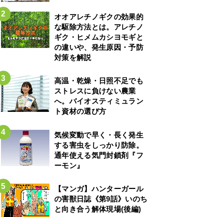
オオアレチノギクの効果的
な駆除方法とは。アレチノ
ギク・ヒメムカシヨモギと
の違いや、発生原因・予防
対策を解説
高温・乾燥・日照不足でも
ストレスに負けない農業
へ。バイオスティミュラン
ト資材の選び方
気候変動で早く・長く発生
する害虫をしっかり防除。
通年使える気門封鎖剤『フ
ーモン』
【マンガ】ハンターガール
の害獣日誌《第9話》いのち
と向き合う解体現場(後編)