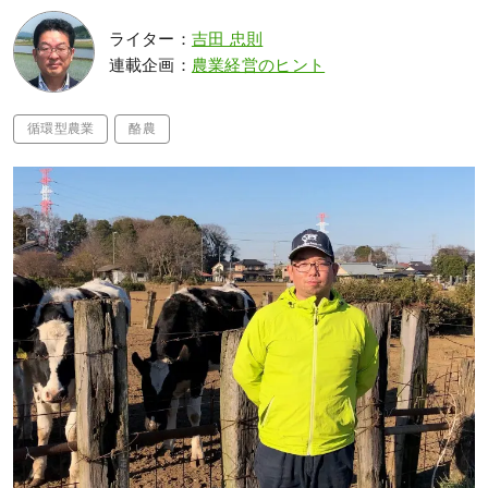
ライター：
吉田 忠則
連載企画：
農業経営のヒント
循環型農業
酪農