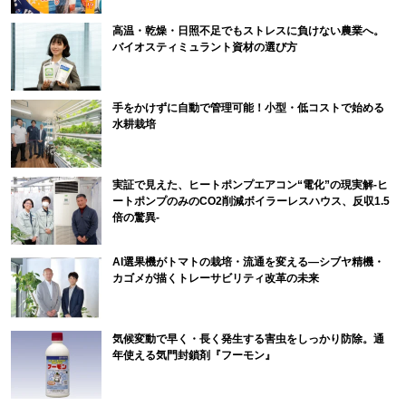
高温・乾燥・日照不足でもストレスに負けない農業へ。
バイオスティミュラント資材の選び方
手をかけずに自動で管理可能！小型・低コストで始める
水耕栽培
実証で見えた、ヒートポンプエアコン“電化”の現実解-ヒ
ートポンプのみのCO2削減ボイラーレスハウス、反収1.5
倍の驚異-
AI選果機がトマトの栽培・流通を変える―シブヤ精機・
カゴメが描くトレーサビリティ改革の未来
気候変動で早く・長く発生する害虫をしっかり防除。通
年使える気門封鎖剤『フーモン』