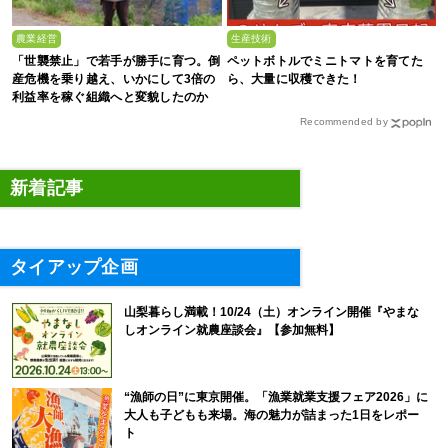
農業経営
生産技術
「世襲禁止」で若手が勝手に育つ。倒
ペットボトルでミニトマトを育てた
産危機を乗り越え、いかにして3倍の
ら、大量に収穫できた！
利益率を稼ぐ組織へと変貌したのか
Recommended by
新着記事
タイアップ企画
山梨暮らし満載！10/24（土）オンライン開催『やまな
しオンライン就農座談会』【参加無料】
“漁師の日”に東京開催。「漁業就業支援フェア2026」に
大人も子どもも来場。海の魅力が詰まった1日をレポー
ト