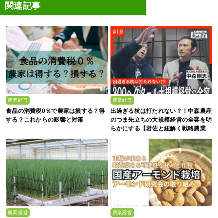
関連記事
農業経営
農業経営
食品の消費税0％で農家は損する？得
出過ぎる杭は打たれない？！中森農産
する？これからの影響と対策
のつま先立ちの大規模経営の全容を明
らかにする【岩佐と紐解く戦略農業
#19】
農業経営
農業経営