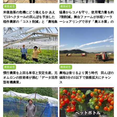
農業経営
農業経営
米価急落の危機にどう備えるか あえ
猛暑からコメを守り、使用電力量を約
て10ヘクタールの田んぼを手放した
7割削減。舞台ファームが水稲ソーラ
稲作農家の「コスト削減」と「農地集
ーシェアリングで示す「農エネ業」の
約」
真価
農業経営
農業経営
慣行農業を上回る単収と安定生産。元
農地は借りるより買う時代 田んぼの
オムロンの技術者が挑む「データ活用
値段3分の1以下で規模拡大にチャン
型有機農業」
ス