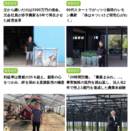
農業経営
農業経営
父から継いだのは3500万円の借金。
60代スタートでがっつり栽培のレモ
元会社員が赤字農家を5年で再生させ
ン農家 「体はキツいけど研究心がわ
た経営改革
く」
農業経営
農業経営
利益率は脅威の35％超え。顧客の心
「20時間労働」「農薬まみれ」…。
をつかみ、絆を深める直接販売の極意
事実無根の批判を跳ね返し、法人化2
年で売上1億円を達成した農業未経験
の若者たち