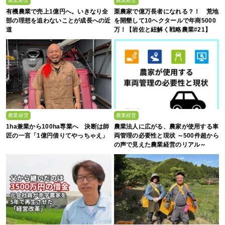
農業経営
農業経営
有機農業で売上1億円へ。いきなり全
栗農家で億万長者になれる？！ 荒地
部の理想を追わないことが成長への近
を開墾して10ヘクタールで年商5000
道
万！【岩佐と紐解く戦略農業#21】
農業経営
農業経営
1ha兼業から100ha専業へ 決断は師
農業法人に広がる、農家が使用する車
匠の一言「1億円借りてやっちゃえ」
両管理の必要性と現状 ～500件超から
の声で見えた農業経営のリアル～