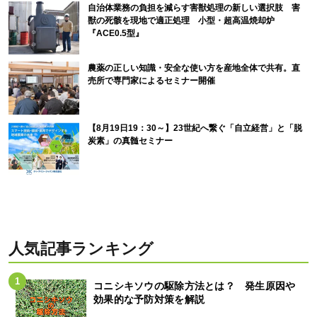
自治体業務の負担を減らす害獣処理の新しい選択肢 害
獣の死骸を現地で適正処理 小型・超高温焼却炉
『ACE0.5型』
農薬の正しい知識・安全な使い方を産地全体で共有。直
売所で専門家によるセミナー開催
【8月19日19：30～】23世紀へ繋ぐ「自立経営」と「脱
炭素」の真髄セミナー
人気記事ランキング
コニシキソウの駆除方法とは？ 発生原因や
効果的な予防対策を解説