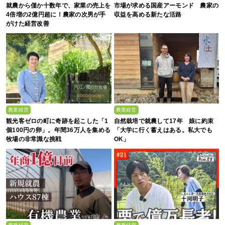
就農から僅か十数年で、家業の売上を
市場が求める国産アーモンド 農家の
4倍増の2億円超に！農家の次男が手
収益を高める新たな活路
がけた経営改善
農業経営
農業経営
観光客ゼロの町に奇跡を起こした「1
自然栽培で就農して17年 娘に約束
個100円の卵」。年間36万人を集める
「大学に行く蓄えはある。私大でも
牧場の非常識な挑戦
OK」