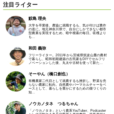
注目ライター
鮫島 理央
大学を卒業後、農協に就職するも、気が付けば農作
の道に。地元神奈川県で、自分にしかできない都市
型農業を実現するため、暗中模索の毎日。収穫より
も…
和田 義弥
フリーライター。2011年から茨城県筑波山麓の農村
で暮らし、昭和初期建築の古民家をDIYでセルフリ
ノベーションした後、丸太や古材を使って新た…
そーやん（橋口創也）
有機農家二代目として就農するも挫折し、野菜を売
らない農家に転向。自然農やパーマカルチャーをベ
ースとして、暮らしを豊かにするための畑づくりの
知…
ノウカノタネ つるちゃん
「ノウカノタネ」という農系YouTuber、Podcaster