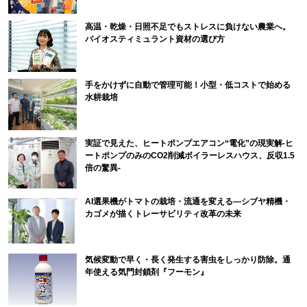
高温・乾燥・日照不足でもストレスに負けない農業へ。
バイオスティミュラント資材の選び方
手をかけずに自動で管理可能！小型・低コストで始める
水耕栽培
実証で見えた、ヒートポンプエアコン“電化”の現実解-ヒ
ートポンプのみのCO2削減ボイラーレスハウス、反収1.5
倍の驚異-
AI選果機がトマトの栽培・流通を変える―シブヤ精機・
カゴメが描くトレーサビリティ改革の未来
気候変動で早く・長く発生する害虫をしっかり防除。通
年使える気門封鎖剤『フーモン』