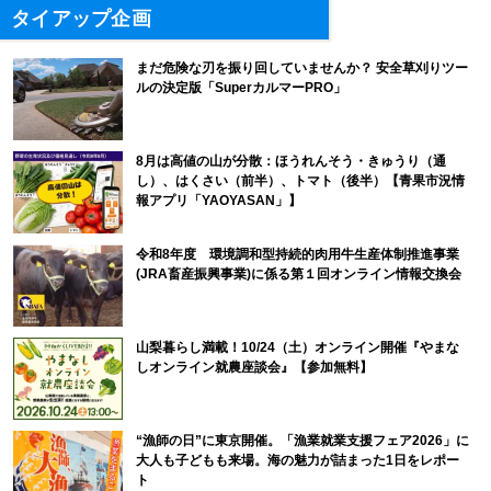
タイアップ企画
まだ危険な刃を振り回していませんか？ 安全草刈りツー
ルの決定版「SuperカルマーPRO」
8月は高値の山が分散：ほうれんそう・きゅうり（通
し）、はくさい（前半）、トマト（後半）【青果市況情
報アプリ「YAOYASAN」】
令和8年度 環境調和型持続的肉用牛生産体制推進事業
(JRA畜産振興事業)に係る第１回オンライン情報交換会
山梨暮らし満載！10/24（土）オンライン開催『やまな
しオンライン就農座談会』【参加無料】
“漁師の日”に東京開催。「漁業就業支援フェア2026」に
大人も子どもも来場。海の魅力が詰まった1日をレポー
ト