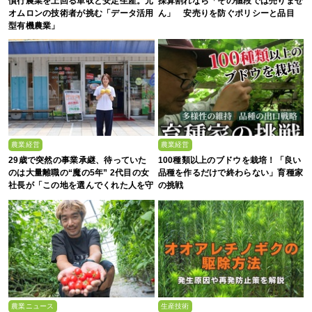
慣行農業を上回る単収と安定生産。元
採算割れなら「その値段では売りませ
オムロンの技術者が挑む「データ活用
ん」 安売りを防ぐポリシーと品目
型有機農業」
農業経営
農業経営
29歳で突然の事業承継、待っていた
100種類以上のブドウを栽培！「良い
のは大量離職の“魔の5年” 2代目の女
品種を作るだけで終わらない」育種家
社長が「この地を選んでくれた人を守
の挑戦
る」と誓った日
農業ニュース
生産技術