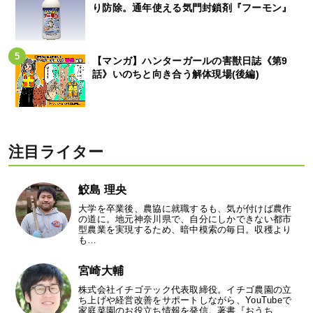
り防除。通年使える気門封鎖剤『フーモン』
【マンガ】ハンターガールの害獣日誌《第9
話》いのちと向き合う解体現場(後編)
注目ライター
鮫島 理央
大学を卒業後、農協に就職するも、気が付けば農作
の道に。地元神奈川県で、自分にしかできない都市
型農業を実現するため、暗中模索の毎日。収穫より
も…
宮崎大輔
株式会社イチゴテック代表取締役。イチゴ農園の立
ち上げや経営改善をサポートしながら、YouTubeで
家庭菜園のお役立ち情報を発信。著書『おうち…