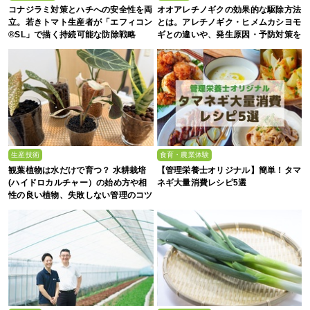
コナジラミ対策とハチへの安全性を両
オオアレチノギクの効果的な駆除方法
立。若きトマト生産者が「エフィコン
とは。アレチノギク・ヒメムカシヨモ
®SL」で描く持続可能な防除戦略
ギとの違いや、発生原因・予防対策を
解説
生産技術
食育・農業体験
観葉植物は水だけで育つ？ 水耕栽培
【管理栄養士オリジナル】簡単！タマ
(ハイドロカルチャー）の始め方や相
ネギ大量消費レシピ5選
性の良い植物、失敗しない管理のコツ
まで徹底解説