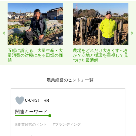
五感に訴える、大量生産・大
農場をどれだけ大きくすべき
量消費の対極にある田畑の価
か？立地と循環を重視して見
値
つけた最適解
「農業経営のヒント」
+3
関連キーワード
#農業経営のヒント
#ブランディング