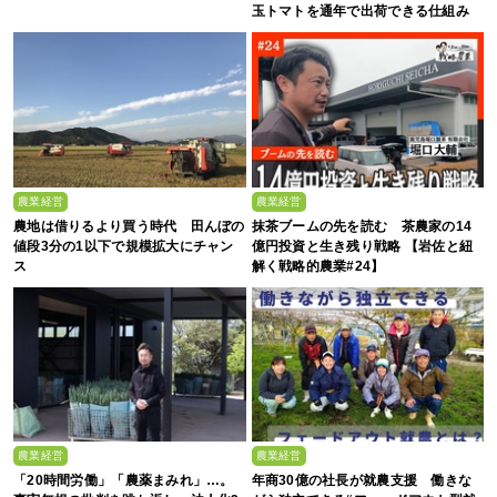
玉トマトを通年で出荷できる仕組み
農業経営
農業経営
農地は借りるより買う時代 田んぼの
抹茶ブームの先を読む 茶農家の14
値段3分の1以下で規模拡大にチャン
億円投資と生き残り戦略 【岩佐と紐
ス
解く戦略的農業#24】
農業経営
農業経営
「20時間労働」「農薬まみれ」…。
年商30億の社長が就農支援 働きな