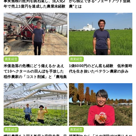
事実無根の批判を跳ね返し、法人化2
がら独立できる“フェードアウト型就
年で売上1億円を達成した農業未経験
農”とは
の若者たち
農業経営
農業経営
米価急落の危機にどう備えるか あえ
1俵6000円のどん底も経験 低米価時
て10ヘクタールの田んぼを手放した
代を生き抜いたベテラン農家の歩み
稲作農家の「コスト削減」と「農地集
約」
農業経営
農業経営