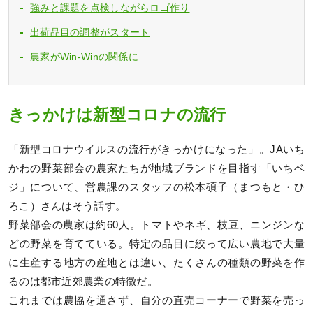
強みと課題を点検しながらロゴ作り
出荷品目の調整がスタート
農家がWin-Winの関係に
きっかけは新型コロナの流行
「新型コロナウイルスの流行がきっかけになった」。JAいち
かわの野菜部会の農家たちが地域ブランドを目指す「いちベ
ジ」について、営農課のスタッフの松本碩子（まつもと・ひ
ろこ）さんはそう話す。
野菜部会の農家は約60人。トマトやネギ、枝豆、ニンジンな
どの野菜を育てている。特定の品目に絞って広い農地で大量
に生産する地方の産地とは違い、たくさんの種類の野菜を作
るのは都市近郊農業の特徴だ。
これまでは農協を通さず、自分の直売コーナーで野菜を売っ