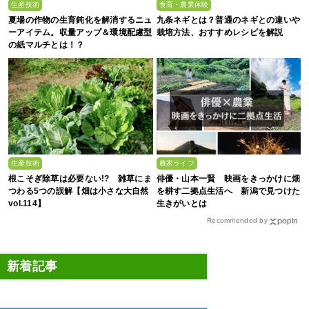
生産技術
食育・農業体験
夏場の作物の生育鈍化を解消するニュ
九条ネギとは？普通のネギとの違いや
ーアイテム。収量アップ＆環境配慮型
栽培方法、おすすめレシピを解説
の紙マルチとは！？
生産技術
農家ライフ
根こそぎ除草は必要ない!? 雑草にま
俳優・山本一賢 映画をきっかけに畑
つわる5つの誤解【畑は小さな大自然
を耕す二拠点生活へ 新潟で見つけた
vol.114】
生きがいとは
Recommended by
新着記事