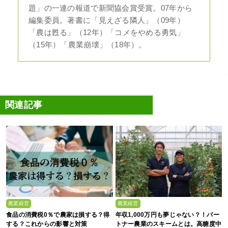
題」の一連の報道で新聞協会賞受賞。07年から
編集委員。著書に「見えざる隣人」（09年）
「農は甦る」（12年）「コメをやめる勇気」
（15年）「農業崩壊」（18年）。
関連記事
農業経営
農業経営
食品の消費税0％で農家は損する？得
年収1,000万円も夢じゃない？！パー
する？これからの影響と対策
トナー農業のスキームとは。高糖度中