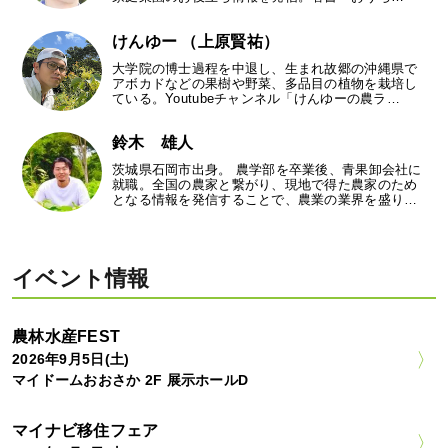
けんゆー （上原賢祐）
大学院の博士過程を中退し、生まれ故郷の沖縄県で
アボカドなどの果樹や野菜、多品目の植物を栽培し
ている。Youtubeチャンネル「けんゆーの農ラ…
鈴木 雄人
茨城県石岡市出身。 農学部を卒業後、青果卸会社に
就職。全国の農家と繋がり、現地で得た農家のため
となる情報を発信することで、農業の業界を盛り…
イベント情報
農林水産FEST
2026年9月5日(土)
マイドームおおさか 2F 展示ホールD
マイナビ移住フェア