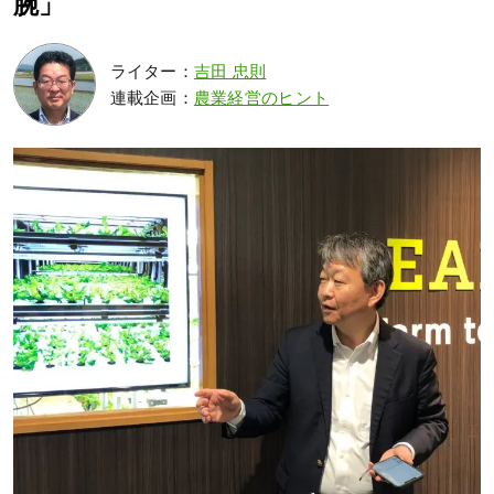
腕」
ライター：
吉田 忠則
連載企画：
農業経営のヒント