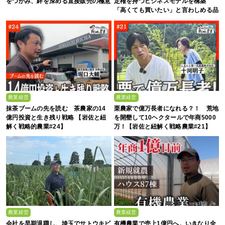
をつかみ、絆を深める直接販売の極意
定権を持つビジネスモデルを構築
「高くても買いたい」と言わしめる品
質を生み出すのは
農業経営
農業経営
抹茶ブームの先を読む 茶農家の14
栗農家で億万長者になれる？！ 荒地
億円投資と生き残り戦略 【岩佐と紐
を開墾して10ヘクタールで年商5000
解く戦略的農業#24】
万！【岩佐と紐解く戦略農業#21】
農業経営
農業経営
会社を早期退職し、埼玉でサトウキビ
有機農業で売上1億円へ。いきなり全