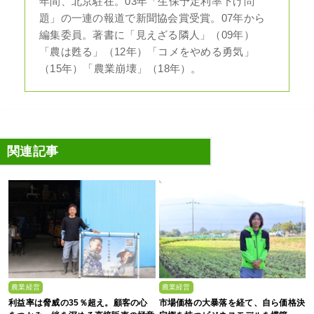
年間、北京駐在。03年「生保予定利率下げ問
題」の一連の報道で新聞協会賞受賞。07年から
編集委員。著書に「見えざる隣人」（09年）
「農は甦る」（12年）「コメをやめる勇気」
（15年）「農業崩壊」（18年）。
関連記事
農業経営
農業経営
利益率は脅威の35％超え。顧客の心
市場価格の大暴落を経て、自ら価格決