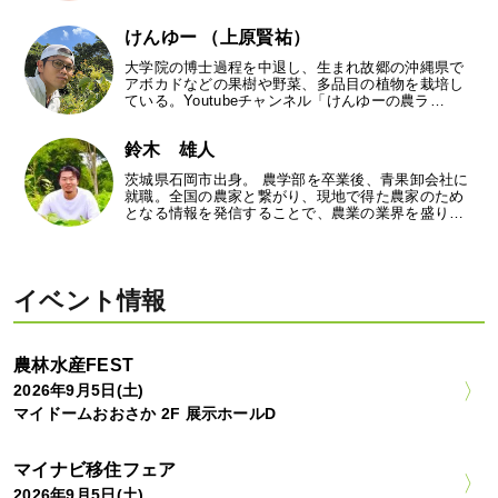
けんゆー （上原賢祐）
大学院の博士過程を中退し、生まれ故郷の沖縄県で
アボカドなどの果樹や野菜、多品目の植物を栽培し
ている。Youtubeチャンネル「けんゆーの農ラ…
鈴木 雄人
茨城県石岡市出身。 農学部を卒業後、青果卸会社に
就職。全国の農家と繋がり、現地で得た農家のため
となる情報を発信することで、農業の業界を盛り…
イベント情報
農林水産FEST
2026年9月5日(土)
マイドームおおさか 2F 展示ホールD
マイナビ移住フェア
2026年9月5日(土)