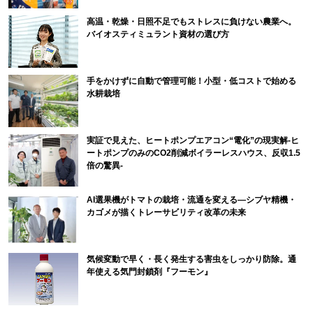
高温・乾燥・日照不足でもストレスに負けない農業へ。
バイオスティミュラント資材の選び方
手をかけずに自動で管理可能！小型・低コストで始める
水耕栽培
実証で見えた、ヒートポンプエアコン“電化”の現実解-ヒ
ートポンプのみのCO2削減ボイラーレスハウス、反収1.5
倍の驚異-
AI選果機がトマトの栽培・流通を変える―シブヤ精機・
カゴメが描くトレーサビリティ改革の未来
気候変動で早く・長く発生する害虫をしっかり防除。通
年使える気門封鎖剤『フーモン』