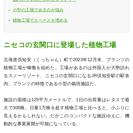
小型の工場であるのが強み
植物工場でスペースを埋める
ニセコの玄関口に登場した植物工場
北海道倶知安（くっちゃん）町で2023年12月末、プランツの
植物工場が稼働を始めた。工場があるのは外国人が大勢訪れ
るスノーリゾート、ニセコの玄関口になるJR倶知安駅の駅舎
内。プランツの特徴である小型の栽培施設だ。
施設の面積は129平方メートルで、1日の出荷量はレタスで最
大で300株。日量1万株を超す植物工場と比べると、小ぶりに
見えるかもしれない。だがこのコンパクトな施設ゆえに、機
動的な事業展開が可能になっている。