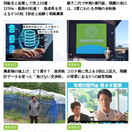
同級生と起業して売上15億・
親子二代で年商5億円超。飛躍の糸口
125ha・販路40社超！ 急成長を支
は、2度にわたる作物の全転換
える3つの柱【岩佐と紐解く戦略農業
#25】
農業経営
農業経営
農産物の値上げ、どう通す？ 政府統
コロナ禍に売上を2倍以上拡大。飛躍
計データを使った「負けない交渉術」
の背景にある3つの経営戦略
農業経営
農業経営