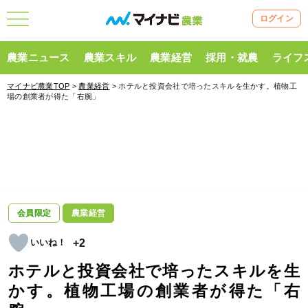
ログイン
農業ニュース
農業スキル
農業経営
採用・就農
ライフ
マイナビ農業TOP
>
農業経営
> ホテルと投資会社で培ったスキルを生かす。植物工
場の創業者が得た「右腕」
会員限定
農業経営
+2
ホテルと投資会社で培ったスキルを生
かす。植物工場の創業者が得た「右