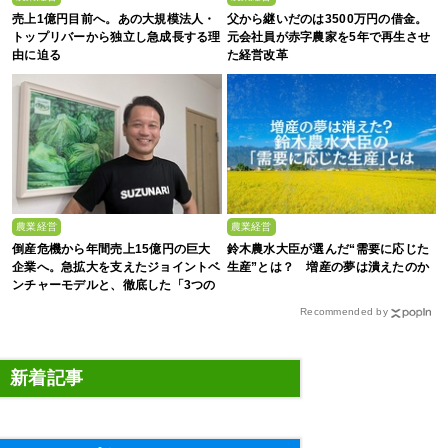
売上1億円目前へ。あの大規模法人・
父から継いだのは3500万円の借金。
トップリバーから独立し急成長する理
元会社員が赤字農家を5年で再生させ
由に迫る
た経営改革
農業経営
農業経営
倒産危機から年間売上15億円の巨大
鈴木農水大臣が選んだ“需要に応じた
企業へ。急拡大を支えたジョイントベ
生産”とは？ 増産の夢は潰えたのか
ンチャーモデルと、徹底した「3つの
ルール」
Recommended by
新着記事