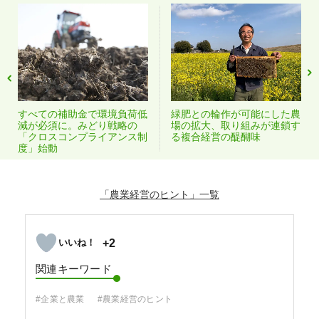
すべての補助金で環境負荷低
緑肥との輪作が可能にした農
減が必須に。みどり戦略の
場の拡大、取り組みが連鎖す
「クロスコンプライアンス制
る複合経営の醍醐味
度」始動
「農業経営のヒント」
+2
関連キーワード
#企業と農業
#農業経営のヒント