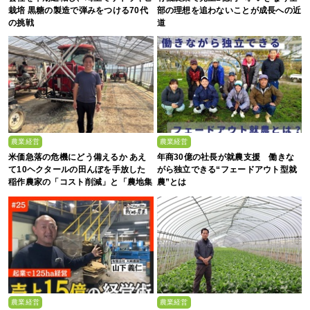
栽培 黒糖の製造で弾みをつける70代
部の理想を追わないことが成長への近
の挑戦
道
農業経営
農業経営
米価急落の危機にどう備えるか あえ
年商30億の社長が就農支援 働きな
て10ヘクタールの田んぼを手放した
がら独立できる“フェードアウト型就
稲作農家の「コスト削減」と「農地集
農”とは
約」
農業経営
農業経営