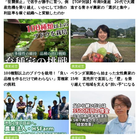
「世襲禁止」で若手が勝手に育つ。倒
【TOP対談】年商9億超 20代で大躍
産危機を乗り越え、いかにして3倍の
進する青ネギ農家の「選択と集中」
利益率を稼ぐ組織へと変貌したのか
農業経営
農業経営
100種類以上のブドウを栽培！「良い
ベランダ菜園から始まった女性農家の
品種を作るだけで終わらない」育種家
15年 直売所で直面した「壁」を乗
の挑戦
り越えて地域を支える“担い手”になる
まで
農業経営
農業経営