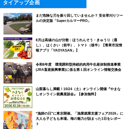
タイアップ企画
まだ危険な刃を振り回していませんか？ 安全草刈りツー
ルの決定版「SuperカルマーPRO」
8月は高値の山が分散：ほうれんそう・きゅうり（通
し）、はくさい（前半）、トマト（後半）【青果市況情
報アプリ「YAOYASAN」】
令和8年度 環境調和型持続的肉用牛生産体制推進事業
(JRA畜産振興事業)に係る第１回オンライン情報交換会
山梨暮らし満載！10/24（土）オンライン開催『やまな
しオンライン就農座談会』【参加無料】
“漁師の日”に東京開催。「漁業就業支援フェア2026」に
大人も子どもも来場。海の魅力が詰まった1日をレポー
ト