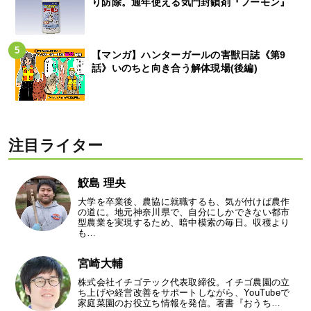
り防除。通年使える気門封鎖剤『フーモン』
【マンガ】ハンターガールの害獣日誌《第9
話》いのちと向き合う解体現場(後編)
注目ライター
鮫島 理央
大学を卒業後、農協に就職するも、気が付けば農作
の道に。地元神奈川県で、自分にしかできない都市
型農業を実現するため、暗中模索の毎日。収穫より
も…
宮崎大輔
株式会社イチゴテック代表取締役。イチゴ農園の立
ち上げや経営改善をサポートしながら、YouTubeで
家庭菜園のお役立ち情報を発信。著書『おうち…