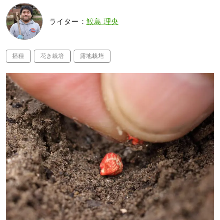
ライター：
鮫島 理央
播種
花き栽培
露地栽培