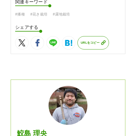
関連キーワード
#播種
#花き栽培
#露地栽培
シェアする
URLをコピー
鮫島 理央