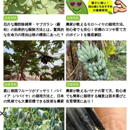
生産技術
生産技術
厄介な難防除雑草・ヤブガラシ（藪
農家が教えるモロヘイヤの栽培方法。
枯）の効果的な駆除方法とは。驚異的
初心者でも安心！収穫のコツや育て方
な生命力の理由は根の構造にあった？
のポイントを徹底解説
生産技術
生産技術
庭に南国フルーツがドッサリ！ パパ
農家が教えるバナナの育て方。初心者
イア（パパイヤ）の栽培方法と、日本
でも簡単に栽培する極意は苗木選びと
の気候でも大量収穫できる技術を農家
生育環境にあり！
が解説