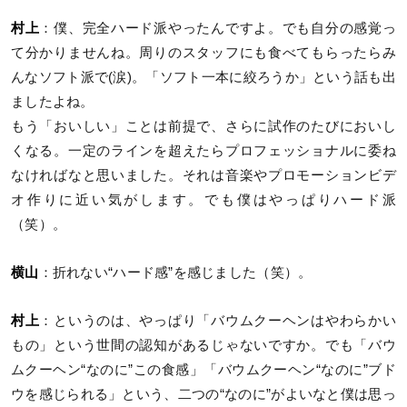
村上
：僕、完全ハード派やったんですよ。でも自分の感覚っ
て分かりませんね。周りのスタッフにも食べてもらったらみ
んなソフト派で(涙)。「ソフト一本に絞ろうか」という話も出
ましたよね。
もう「おいしい」ことは前提で、さらに試作のたびにおいし
くなる。一定のラインを超えたらプロフェッショナルに委ね
なければなと思いました。それは音楽やプロモーションビデ
オ作りに近い気がします。でも僕はやっぱりハード派
（笑）。
横山
：折れない“ハード感”を感じました（笑）。
村上
：というのは、やっぱり「バウムクーヘンはやわらかい
もの」という世間の認知があるじゃないですか。でも「バウ
ムクーヘン“なのに”この食感」「バウムクーヘン“なのに”ブド
ウを感じられる」という、二つの“なのに”がよいなと僕は思っ