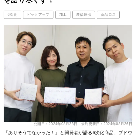
を語り尽くす！
6次化
ピックアップ
加工
農福連携
食品ロス
公開日：
2024年08月23日
最終更新日：
2024年08月26日
「ありそうでなかった！」と開発者が語る6次化商品、ブドウ