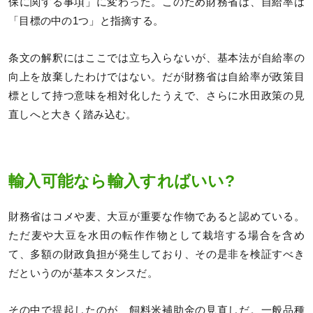
保に関する事項」に変わった。このため財務省は、自給率は
「目標の中の1つ」と指摘する。
条文の解釈にはここでは立ち入らないが、基本法が自給率の
向上を放棄したわけではない。だが財務省は自給率が政策目
標として持つ意味を相対化したうえで、さらに水田政策の見
直しへと大きく踏み込む。
輸入可能なら輸入すればいい?
財務省はコメや麦、大豆が重要な作物であると認めている。
ただ麦や大豆を水田の転作作物として栽培する場合を含め
て、多額の財政負担が発生しており、その是非を検証すべき
だというのが基本スタンスだ。
その中で提起したのが、飼料米補助金の見直しだ。一般品種