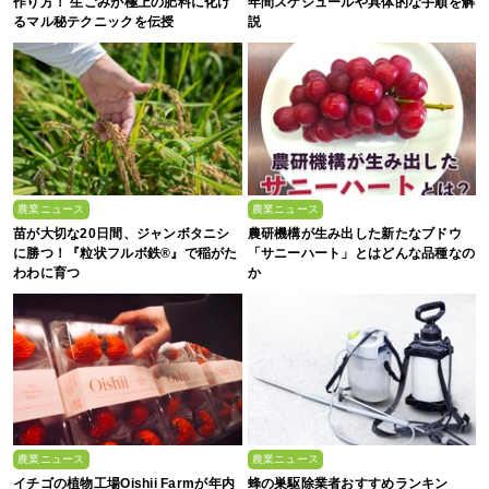
作り方！ 生ごみが極上の肥料に化け
年間スケジュールや具体的な手順を解
るマル秘テクニックを伝授
説
農業ニュース
農業ニュース
苗が大切な20日間、ジャンボタニシ
農研機構が生み出した新たなブドウ
に勝つ！『粒状フルボ鉄®』で稲がた
「サニーハート」とはどんな品種なの
わわに育つ
か
農業ニュース
農業ニュース
イチゴの植物工場Oishii Farmが年内
蜂の巣駆除業者おすすめランキン