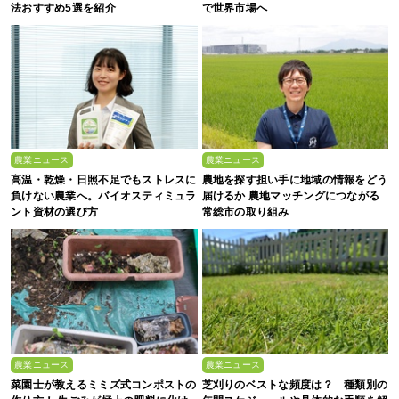
法おすすめ5選を紹介
で世界市場へ
農業ニュース
農業ニュース
高温・乾燥・日照不足でもストレスに
農地を探す担い手に地域の情報をどう
負けない農業へ。バイオスティミュラ
届けるか 農地マッチングにつながる
ント資材の選び方
常総市の取り組み
農業ニュース
農業ニュース
菜園士が教えるミミズ式コンポストの
芝刈りのベストな頻度は？ 種類別の