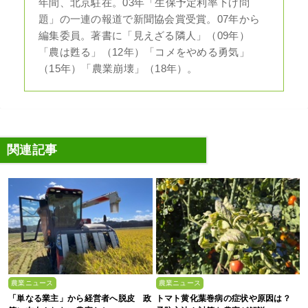
年間、北京駐在。03年「生保予定利率下げ問
題」の一連の報道で新聞協会賞受賞。07年から
編集委員。著書に「見えざる隣人」（09年）
「農は甦る」（12年）「コメをやめる勇気」
（15年）「農業崩壊」（18年）。
関連記事
農業ニュース
農業ニュース
「単なる業主」から経営者へ脱皮 政
トマト黄化葉巻病の症状や原因は？