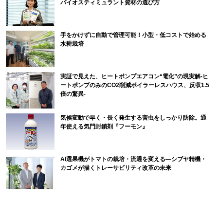
バイオスティミュラント資材の選び方
手をかけずに自動で管理可能！小型・低コストで始める
水耕栽培
実証で見えた、ヒートポンプエアコン“電化”の現実解-ヒ
ートポンプのみのCO2削減ボイラーレスハウス、反収1.5
倍の驚異-
気候変動で早く・長く発生する害虫をしっかり防除。通
年使える気門封鎖剤『フーモン』
AI選果機がトマトの栽培・流通を変える―シブヤ精機・
カゴメが描くトレーサビリティ改革の未来