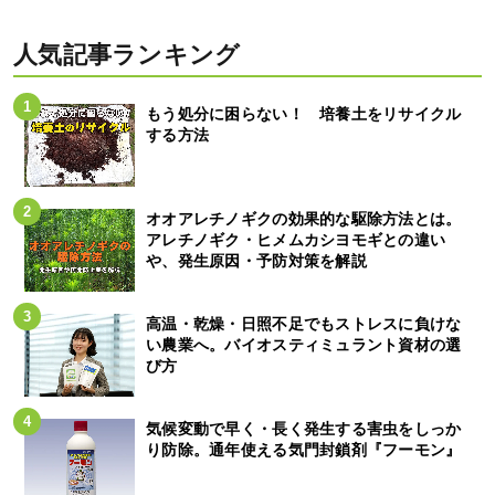
人気記事ランキング
もう処分に困らない！ 培養土をリサイクル
する方法
オオアレチノギクの効果的な駆除方法とは。
アレチノギク・ヒメムカシヨモギとの違い
や、発生原因・予防対策を解説
高温・乾燥・日照不足でもストレスに負けな
い農業へ。バイオスティミュラント資材の選
び方
気候変動で早く・長く発生する害虫をしっか
り防除。通年使える気門封鎖剤『フーモン』