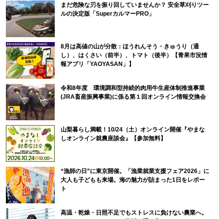
まだ危険な刃を振り回していませんか？ 安全草刈りツー
ルの決定版「SuperカルマーPRO」
8月は高値の山が分散：ほうれんそう・きゅうり（通
し）、はくさい（前半）、トマト（後半）【青果市況情
報アプリ「YAOYASAN」】
令和8年度 環境調和型持続的肉用牛生産体制推進事業
(JRA畜産振興事業)に係る第１回オンライン情報交換会
山梨暮らし満載！10/24（土）オンライン開催『やまな
しオンライン就農座談会』【参加無料】
“漁師の日”に東京開催。「漁業就業支援フェア2026」に
大人も子どもも来場。海の魅力が詰まった1日をレポー
ト
高温・乾燥・日照不足でもストレスに負けない農業へ。