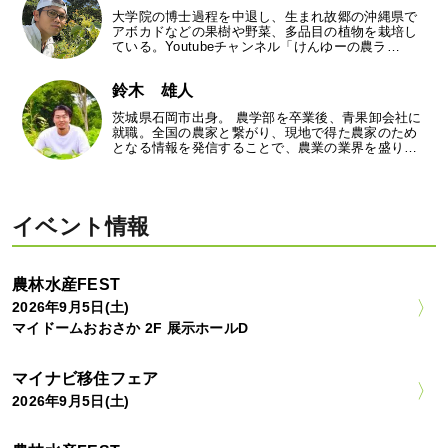
大学院の博士過程を中退し、生まれ故郷の沖縄県で
アボカドなどの果樹や野菜、多品目の植物を栽培し
ている。Youtubeチャンネル「けんゆーの農ラ…
鈴木 雄人
茨城県石岡市出身。 農学部を卒業後、青果卸会社に
就職。全国の農家と繋がり、現地で得た農家のため
となる情報を発信することで、農業の業界を盛り…
イベント情報
農林水産FEST
2026年9月5日(土)
マイドームおおさか 2F 展示ホールD
マイナビ移住フェア
2026年9月5日(土)