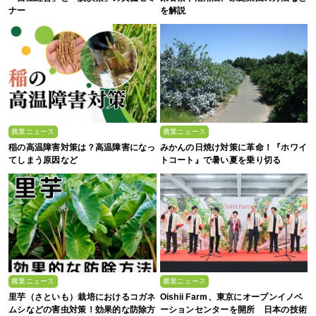
ナー
を解説
農業ニュース
農業ニュース
稲の高温障害対策は？高温障害になっ
みかんの日焼け対策に革命！『ホワイ
てしまう原因など
トコート』で暑い夏を乗り切る
農業ニュース
農業ニュース
里芋（さといも）栽培におけるコガネ
Oishii Farm、東京にオープンイノベ
ムシなどの害虫対策！効果的な防除方
ーションセンターを開所 日本の技術