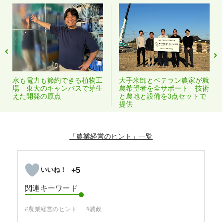
水も電力も節約できる植物工
大手米卸とベテラン農家が就
場 東大のキャンパスで芽生
農希望者を全サポート 技術
えた開発の原点
と農地と設備を3点セットで
提供
「農業経営のヒント」
+5
関連キーワード
#農業経営のヒント
#農政