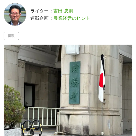
ライター：
吉田 忠則
連載企画：
農業経営のヒント
農政