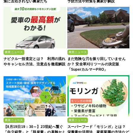
策に左右されない農家たち
予防方法や対策を農家が解説
農業ニュース
農業ニュース
ナビクル一括査定とは？ 利用の流れ
まだ危険な刃を振り回していません
やキャンセル方法、注意点を徹底解説
か？ 安全草刈りツールの決定版
「SuperカルマーPRO」
農業ニュース
農業ニュース
【8月19日19：30～】23世紀へ繋ぐ
スーパーフード「モリンガ」とは？
「自立経営」と「脱炭素」の真髄セミ
栄養素や活用法、家庭菜園の方法など