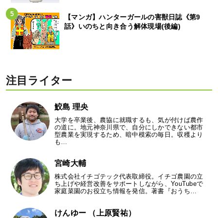
【マンガ】ハンターガールの害獣日誌《第9
話》いのちと向き合う解体現場(後編)
注目ライター
鮫島 理央
大学を卒業後、農協に就職するも、気が付けば農作
の道に。地元神奈川県で、自分にしかできない都市
型農業を実現するため、暗中模索の毎日。収穫より
も…
宮崎大輔
株式会社イチゴテック代表取締役。イチゴ農園の立
ち上げや経営改善をサポートしながら、YouTubeで
家庭菜園のお役立ち情報を発信。著書『おうち…
けんゆー （上原賢祐）