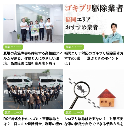
『ACE0.5型』
ける“大暴落”の可能性
農業ニュース
農業ニュース
夏場の高温障害を抑制する高性能フィ
福岡エリア対応のゴキブリ駆除業者お
ルムが創る、作物と人にやさしい環
すすめ5選！ 選ぶときのポイント
境。高温障害に悩む生産者を救う
は？
【MKVアドバンス＆住化積水フィル
ム】
農業ニュース
農業ニュース
ROY株式会社のネズミ・害獣駆除と
シロアリ駆除は必要ない？ 対策不要
は？ 口コミや駆除料金、利用の流れ
な家の特徴や自分でできる予防方法を