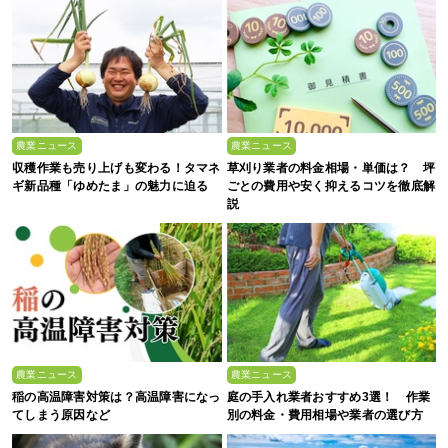
農業ニュース
農業ニュース
収穫作業も売り上げも変わる！タマネ
草刈り業者の料金相場・単価は？ 坪
ギ新品種「ゆめたま」の魅力に迫る
ごとの費用や安く抑えるコツを徹底解
説
農業ニュース
農業ニュース
稲の高温障害対策は？高温障害になっ
庭の手入れ業者おすすめ3選！ 作業
てしまう原因など
別の料金・費用相場や業者の選び方