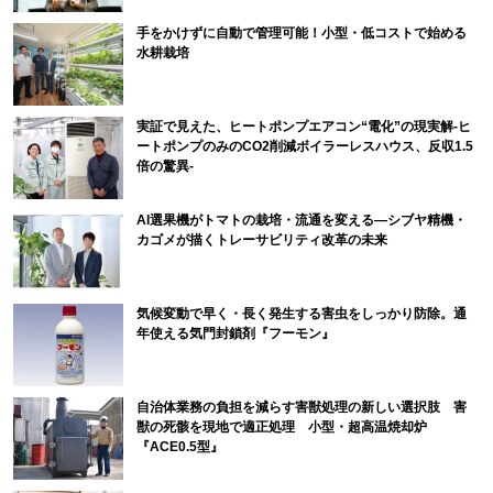
手をかけずに自動で管理可能！小型・低コストで始める
水耕栽培
実証で見えた、ヒートポンプエアコン“電化”の現実解-ヒ
ートポンプのみのCO2削減ボイラーレスハウス、反収1.5
倍の驚異-
AI選果機がトマトの栽培・流通を変える―シブヤ精機・
カゴメが描くトレーサビリティ改革の未来
気候変動で早く・長く発生する害虫をしっかり防除。通
年使える気門封鎖剤『フーモン』
自治体業務の負担を減らす害獣処理の新しい選択肢 害
獣の死骸を現地で適正処理 小型・超高温焼却炉
『ACE0.5型』