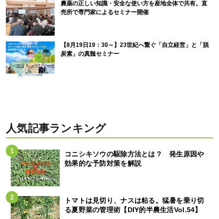
農薬の正しい知識・安全な使い方を産地全体で共有。直
売所で専門家によるセミナー開催
【8月19日19：30～】23世紀へ繋ぐ「自立経営」と「脱
炭素」の真髄セミナー
人気記事ランキング
コニシキソウの駆除方法とは？ 発生原因や
効果的な予防対策を解説
トマトは見切り、ナスは粘る。猛暑を乗り切
る夏野菜の管理術【DIY的半農生活Vol.54】