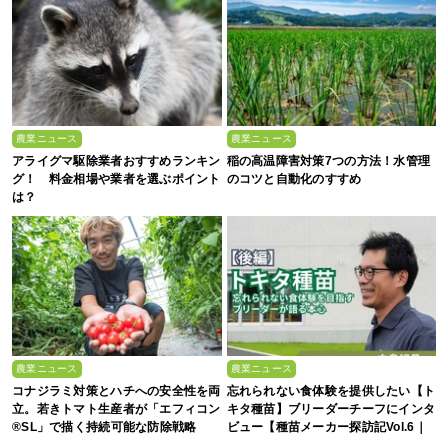
農業ニュース
農業ニュース
アライグマ駆除業者おすすめランキン
稲の高温障害対策7つの方法！水管理
グ！ 料金相場や業者を選ぶポイント
のコツと自動化のすすめ
は？
農業ニュース
農業ニュース
コナジラミ対策とハチへの安全性を両
忘れられない食体験を提供したい【ト
立。若きトマト生産者が「エフィコン
キタ種苗】ブリーダーチーフにインタ
®SL」で描く持続可能な防除戦略
ビュー【種苗メーカー探訪記Vol.6｜
後編】