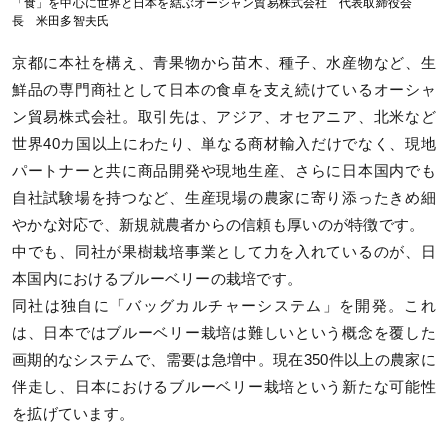
「食」を中心に世界と日本を結ぶオーシャン貿易株式会社 代表取締役会
長 米田多智夫氏
京都に本社を構え、青果物から苗木、種子、水産物など、生
鮮品の専門商社として日本の食卓を支え続けているオーシャ
ン貿易株式会社。取引先は、アジア、オセアニア、北米など
世界40カ国以上にわたり、単なる商材輸入だけでなく、現地
パートナーと共に商品開発や現地生産、さらに日本国内でも
自社試験場を持つなど、生産現場の農家に寄り添ったきめ細
やかな対応で、新規就農者からの信頼も厚いのが特徴です。
中でも、同社が果樹栽培事業として力を入れているのが、日
本国内におけるブルーベリーの栽培です。
同社は独自に「バッグカルチャーシステム」を開発。これ
は、日本ではブルーベリー栽培は難しいという概念を覆した
画期的なシステムで、需要は急増中。現在350件以上の農家に
伴走し、日本におけるブルーベリー栽培という新たな可能性
を拡げています。