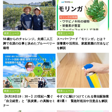
農業ニュース
農業ニュース
56歳からのチャレンジ。夫婦二人三
スーパーフード「モリンガ」とは？
脚で生涯の仕事と決めたブルーベリー
栄養素や活用法、家庭菜園の方法など
栽培
を解説
農業ニュース
農業ニュース
【8月19日19：30～】23世紀へ繋ぐ
今すぐに駆けつけてくれる害虫駆除業
「自立経営」と「脱炭素」の真髄セミ
者3選！ 緊急対処法や注意点も解説
ナー