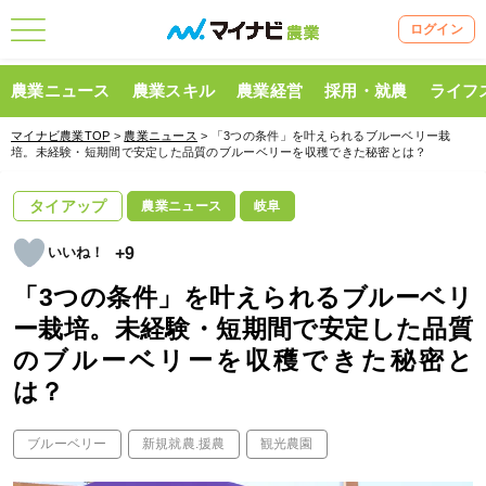
ログイン
農業ニュース
農業スキル
農業経営
採用・就農
ライフ
マイナビ農業TOP
>
農業ニュース
> 「3つの条件」を叶えられるブルーベリー栽
培。未経験・短期間で安定した品質のブルーベリーを収穫できた秘密とは？
タイアップ
農業ニュース
岐阜
+9
「3つの条件」を叶えられるブルーベリ
ー栽培。未経験・短期間で安定した品質
のブルーベリーを収穫できた秘密と
は？
ブルーベリー
新規就農.援農
観光農園