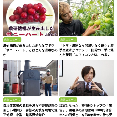
農業ニュース
農業ニュース
農研機構が生み出した新たなブドウ
「トマト農家なら間違いなく使う」若
「サニーハート」とはどんな品種なの
手生産者がコナジラミ防除の一手に選
か
んだ新剤「エフィコン®SL」の底力
農業ニュース
農業ニュース
自治体業務の負担を減らす害獣処理の
現実となった、神明HDトップの「警
新しい選択肢 害獣の死骸を現地で適
告」。銘柄米の店頭価格3000円台前
正処理 小型・超高温焼却炉
半への回帰と、令和8年産米に待ち受