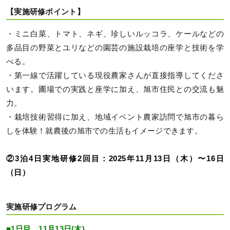
【実施研修ポイント】
・ミニ白菜、トマト、ネギ、珍しいルッコラ、ケールなどの
多品目の野菜とユリなどの園芸の施設栽培の座学と技術を学
べる。
・第一線で活躍している現役農家さんが直接指導してくださ
います。圃場での実践と座学に加え、旭市住民との交流も魅
力。
・栽培技術習得に加え、地域イベント農家訪問で旭市の暮ら
しを体験！就農後の旭市での生活もイメージできます。
②3泊4日実地研修2回目：2025年11月13日（木）〜16日
（日）
実施研修プログラム
■1日目 11月13日(木)