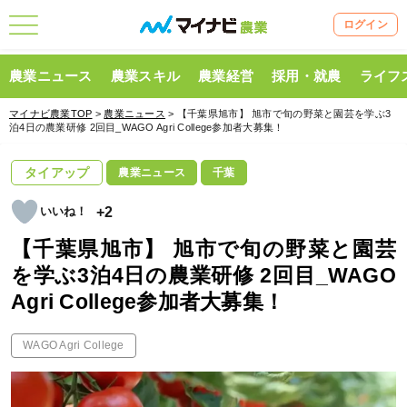
ログイン
農業ニュース
農業スキル
農業経営
採用・就農
ライフ
マイナビ農業TOP
>
農業ニュース
> 【千葉県旭市】 旭市で旬の野菜と園芸を学ぶ3
泊4日の農業研修 2回目_WAGO Agri College参加者大募集！
タイアップ
農業ニュース
千葉
+2
【千葉県旭市】 旭市で旬の野菜と園芸
を学ぶ3泊4日の農業研修 2回目_WAGO
Agri College参加者大募集！
WAGO Agri College