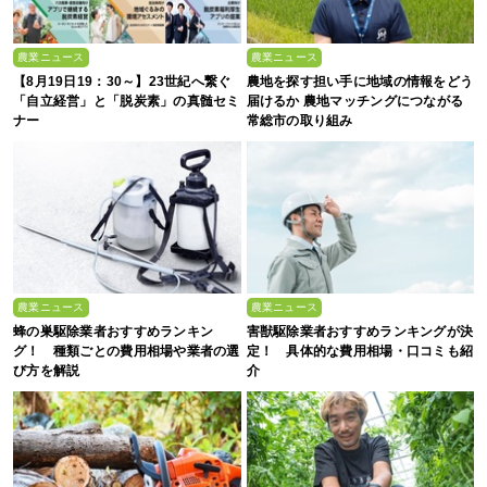
農業ニュース
農業ニュース
【8月19日19：30～】23世紀へ繋ぐ
農地を探す担い手に地域の情報をどう
「自立経営」と「脱炭素」の真髄セミ
届けるか 農地マッチングにつながる
ナー
常総市の取り組み
農業ニュース
農業ニュース
蜂の巣駆除業者おすすめランキン
害獣駆除業者おすすめランキングが決
グ！ 種類ごとの費用相場や業者の選
定！ 具体的な費用相場・口コミも紹
び方を解説
介