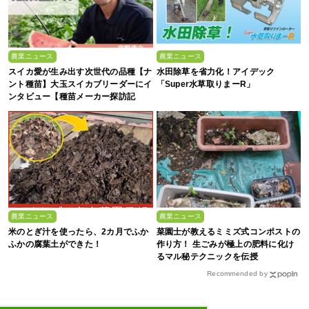
農業ニュース
農業ニュース
スイカ愛が生み出す次世代の品種【ナ
水田除草を省力化！アイデック
ント種苗】大玉スイカブリーダーにイ
「Super水草取りまーR」
ンタビュー【種苗メーカー探訪記
Vol.4】
農業ニュース
農業ニュース
米のとぎ汁を使ったら、2カ月でふか
菜園士が教えるミミズ式コンポストの
ふかの腐葉土ができた！
作り方！ 生ごみが極上の肥料に化け
るマル秘テクニックを伝授
Recommended by