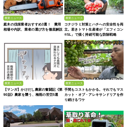
農業ニュース
農業ニュース
庭木の伐採業者おすすめ3選！ 費用
コナジラミ対策とハチへの安全性を両
相場や内訳、業者の選び方を徹底解説
立。若きトマト生産者が「エフィコン
®SL」で描く持続可能な防除戦略
農業ニュース
農業ニュース
【マンガ】かけだし農家の奮闘記《第
手間もコストもかかる。それでもマス
90話》農家を襲う、梅雨の苦労5選
カット・オブ・アレキサンドリアを作
り続けるワケ