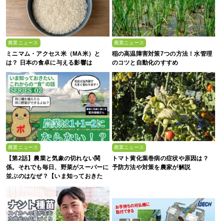
農業ニュース
農業ニュース
ミニマム・アクセス米（MA米）と
稲の高温障害対策7つの方法！水管理
は？ 日本の食卓に与える影響は
のコツと自動化のすすめ
農業ニュース
農業ニュース
【第2話】農業と気象の切れない関
トマト黄化葉巻病の症状や原因は？
係。それでも毎日、野菜がスーパーに
予防方法や対策を農家が解説
並ぶのはなぜ？【いま知っておきた
い、これからの”食”の話】