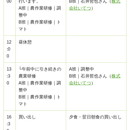
00
行います。
B班｜石井哲也さん（
株式
A班｜農作業研修｜調
会社いてつ
）
整中
B班｜農作業研修｜ト
マト
12
昼休憩
:0
0
13
└午前中に引き続きの
A班｜調整中
:3
農業研修
B班｜石井哲也さん（
株式
0
A班｜農作業研修｜調
会社いてつ
）
整中
B班｜農作業研修｜ト
マト
16
買い出し
夕食・翌日朝食の買い出し
:3