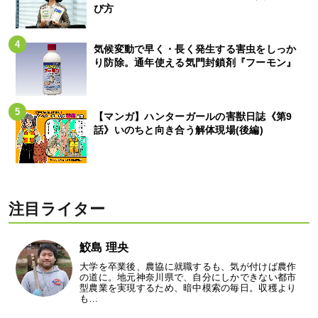
び方
気候変動で早く・長く発生する害虫をしっか
り防除。通年使える気門封鎖剤『フーモン』
【マンガ】ハンターガールの害獣日誌《第9
話》いのちと向き合う解体現場(後編)
注目ライター
鮫島 理央
大学を卒業後、農協に就職するも、気が付けば農作
の道に。地元神奈川県で、自分にしかできない都市
型農業を実現するため、暗中模索の毎日。収穫より
も…