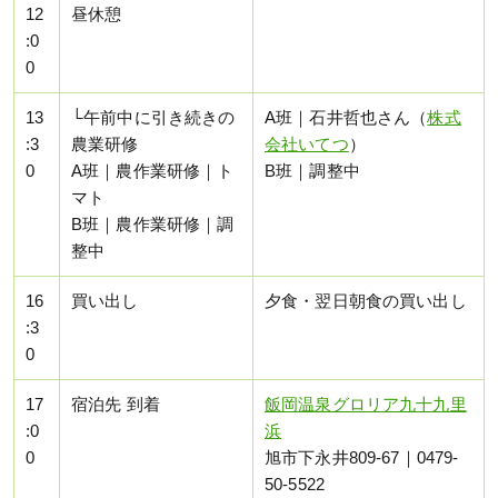
12
昼休憩
:0
0
13
└午前中に引き続きの
A班｜石井哲也さん（
株式
:3
農業研修
会社いてつ
）
0
A班｜農作業研修｜ト
B班｜調整中
マト
B班｜農作業研修｜調
整中
16
買い出し
夕食・翌日朝食の買い出し
:3
0
17
宿泊先 到着
飯岡温泉グロリア九十九里
:0
浜
0
旭市下永井809-67｜0479-
50-5522