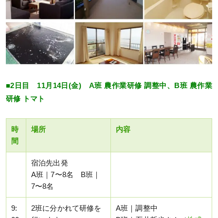
■2日目 11月14日(金) A班 農作業研修 調整中、B班 農作業
研修 トマト
時
場所
内容
間
宿泊先出発
A班｜7〜8名 B班｜
7〜8名
9:
2班に分かれて研修を
A班｜調整中