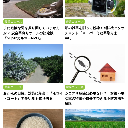
農業ニュース
農業ニュース
まだ危険な刃を振り回していません
畑の雑草を削って粉砕！刈払機アタッ
か？ 安全草刈りツールの決定版
チメント「スーパーうね草取りまー
「SuperカルマーPRO」
VA」
農業ニュース
農業ニュース
みかんの日焼け対策に革命！『ホワイ
シロアリ駆除は必要ない？ 対策不要
トコート』で暑い夏を乗り切る
な家の特徴や自分でできる予防方法を
解説