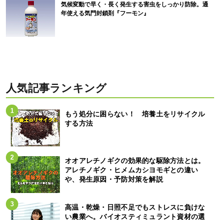
気候変動で早く・長く発生する害虫をしっかり防除。通
年使える気門封鎖剤『フーモン』
人気記事ランキング
もう処分に困らない！ 培養土をリサイクル
する方法
オオアレチノギクの効果的な駆除方法とは。
アレチノギク・ヒメムカシヨモギとの違い
や、発生原因・予防対策を解説
高温・乾燥・日照不足でもストレスに負けな
い農業へ。バイオスティミュラント資材の選