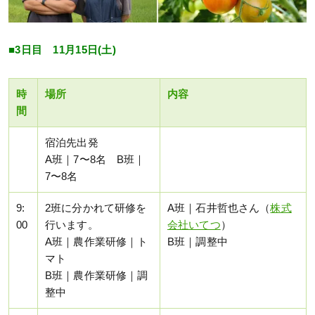
■3日目 11月15日(土)
時
場所
内容
間
宿泊先出発
A班｜7〜8名 B班｜
7〜8名
9:
2班に分かれて研修を
A班｜石井哲也さん（
株式
00
行います。
会社いてつ
）
A班｜農作業研修｜ト
B班｜調整中
マト
B班｜農作業研修｜調
整中