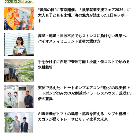
“漁師の日”に東京開催。「漁業就業支援フェア2026」に
大人も子どもも来場。海の魅力が詰まった1日をレポー
ト
高温・乾燥・日照不足でもストレスに負けない農業へ。
バイオスティミュラント資材の選び方
手をかけずに自動で管理可能！小型・低コストで始める
水耕栽培
実証で見えた、ヒートポンプエアコン“電化”の現実解-ヒ
ートポンプのみのCO2削減ボイラーレスハウス、反収1.5
倍の驚異-
AI選果機がトマトの栽培・流通を変える―シブヤ精機・
カゴメが描くトレーサビリティ改革の未来