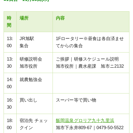
時
場所
内容
間
13:
JR旭駅
1Fロータリー※昼食は各自済ませ
00
集合
てからの集合
13:
研修説明会
ご挨拶｜研修スケジュール説明
30
旭市役所
旭市役所｜農水産課 旭市ニ2132
14:
就農勉強会
00
16:
買い出し
スーパー等で買い物
30
18:
宿泊先 チェッ
飯岡温泉グロリア九十九里浜
00
クイン
旭市下永井809-67｜0479-50-5522