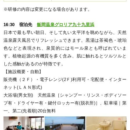
※研修の内容は変更になる場合があります。
16:30 宿泊先
飯岡温泉グロリア九十九里浜
日本で最も早い朝日、そして丸い太平洋を眺めながら、天然
温泉露天風呂でリフレッシュできます。黒湯は茶褐色・琥珀
色などと表現され、泉質的にはモール泉とも呼ばれていま
す。植物起源の有機質を多く含み、肌に触れるとツルツルと
した感触があるのが特徴です。
【施設概要・自動】
販売機（２Ｆ）・電子レンジ(2Ｆ)利用可・宅配便・インター
ネット(ＬＡＮ形式)
大浴場(男女別) 天然温泉［シャンプー・リンス・ボディソー
プ有・ドライヤー有・鍵付ロッカー有(脱衣所)］、駐車場｜第
一、第二(先着順)20台無料