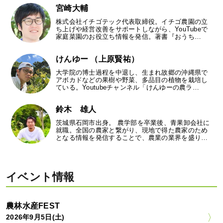
宮崎大輔
株式会社イチゴテック代表取締役。イチゴ農園の立
ち上げや経営改善をサポートしながら、YouTubeで
家庭菜園のお役立ち情報を発信。著書『おうち…
けんゆー （上原賢祐）
大学院の博士過程を中退し、生まれ故郷の沖縄県で
アボカドなどの果樹や野菜、多品目の植物を栽培し
ている。Youtubeチャンネル「けんゆーの農ラ…
鈴木 雄人
茨城県石岡市出身。 農学部を卒業後、青果卸会社に
就職。全国の農家と繋がり、現地で得た農家のため
となる情報を発信することで、農業の業界を盛り…
イベント情報
農林水産FEST
2026年9月5日(土)