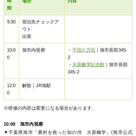
時
場所
内容
間
9:30
宿泊先チェックア
ウト
出発
10:0
旭市内視察
・
干潟八万石
｜旭市長部345-
0
2
・
大原幽学記念館
｜旭市長部
345-2
12:0
解散｜JR旭駅
0
※研修の内容は変更になる場合があります。
10:00 旭市内視察
▼千葉県旭市「農村を救った知の侍 大原幽学」(旭市公式