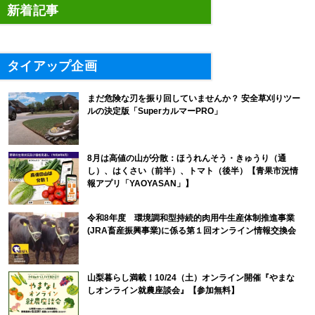
新着記事
タイアップ企画
まだ危険な刃を振り回していませんか？ 安全草刈りツー
ルの決定版「SuperカルマーPRO」
8月は高値の山が分散：ほうれんそう・きゅうり（通
し）、はくさい（前半）、トマト（後半）【青果市況情
報アプリ「YAOYASAN」】
令和8年度 環境調和型持続的肉用牛生産体制推進事業
(JRA畜産振興事業)に係る第１回オンライン情報交換会
山梨暮らし満載！10/24（土）オンライン開催『やまな
しオンライン就農座談会』【参加無料】