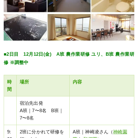
■2日目 12月12日(金) A班 農作業研修 ユリ、B班 農作業研
修 ※調整中
時
場所
内容
間
宿泊先出発
A班｜7〜8名 B班｜
7〜8名
9:
2班に分かれて研修を
A班｜神崎凌さん（
神崎園