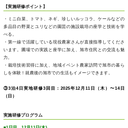
【実施研修ポイント】
・ミニ白菜、トマト、ネギ、珍しいルッコラ、ケールなどの
多品目の野菜とユリなどの園芸の施設栽培の座学と技術を学
べる。
・第一線で活躍している現役農家さんが直接指導してくださ
います。圃場での実践と座学に加え、旭市住民との交流も魅
力。
・栽培技術習得に加え、地域イベント農家訪問で旭市の暮ら
しを体験！就農後の旭市での生活もイメージできます。
③3泊4日実地研修3回目：2025年12月11日（木）〜14日
（日）
実施研修プログラム
■1日目 12月11日(木)