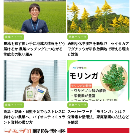
農業ニュース
農業ニュース
農地を探す担い手に地域の情報をどう
過剰な化学肥料を吸収!? セイタカア
届けるか 農地マッチングにつながる
ワダチソウが耕作放棄地で増える理由
常総市の取り組み
と対策
農業ニュース
農業ニュース
高温・乾燥・日照不足でもストレスに
スーパーフード「モリンガ」とは？
負けない農業へ。バイオスティミュラ
栄養素や活用法、家庭菜園の方法など
ント資材の選び方
を解説