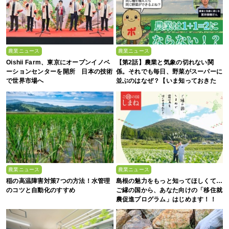
農業ニュース
農業ニュース
Oishii Farm、東京にオープンイノベ
【第2話】農業と気象の切れない関
ーションセンターを開所 日本の技術
係。それでも毎日、野菜がスーパーに
で世界市場へ
並ぶのはなぜ？【いま知っておきた
い、これからの”食”の話】
農業ニュース
農業ニュース
稲の高温障害対策7つの方法！水管理
島根の魅力をもっと知ってほしくて…
のコツと自動化のすすめ
ご縁の国から、あなた向けの「移住就
農促進プログラム」はじめます！！