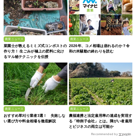
農業ニュース
農業ニュース
菜園士が教えるミミズ式コンポストの
2026年、コメ相場は崩れるのか？令
作り方！ 生ごみが極上の肥料に化け
和の米騒動の終わりを読む
るマル秘テクニックを伝授
農業ニュース
農業ニュース
おすすめ草刈り業者3選！ 失敗しな
農福連携と法定雇用率の達成を実現す
い選び方や料金相場を徹底解説
る「特例子会社」とは。障がい者雇用
とビジネスの両立は可能か
Recommended by