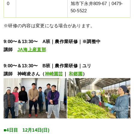
0
旭市下永井809-67｜0479-
50-5522
※研修の内容は変更になる場合があります。
9:00〜＆13:30〜 A班｜農作業研修｜※調整中
講師
JA海上産直部
9:00〜＆13:30〜 B班｜農作業研修｜ユリ
講師 神崎凌さん（
神崎園芸
｜
和郷園
）
■4日目 12月14日(日)