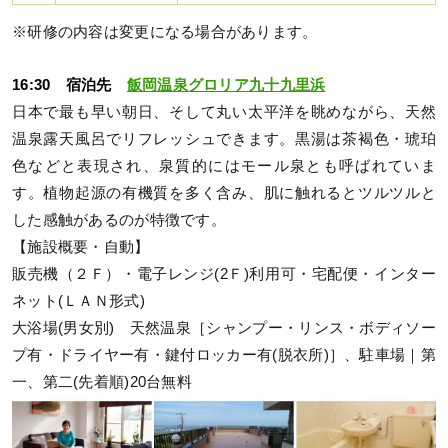
※研修の内容は変更になる場合があります。
16:30 宿泊先
飯岡温泉グロリア九十九里浜
日本で最も早い朝日、そして丸い太平洋を眺めながら、天然
温泉露天風呂でリフレッシュできます。黒湯は茶褐色・琥珀
色などと表現され、泉質的にはモール泉とも呼ばれていま
す。植物起源の有機質を多く含み、肌に触れるとツルツルと
した感触があるのが特徴です。
【施設概要・自動】
販売機（２Ｆ）・電子レンジ(2Ｆ)利用可・宅配便・インター
ネット(ＬＡＮ形式)
大浴場(男女別) 天然温泉［シャンプー・リンス・ボディソー
プ有・ドライヤー有・鍵付ロッカー有(脱衣所)］、駐車場｜第
一、第二(先着順)20台無料