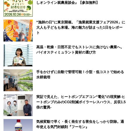
しオンライン就農座談会』【参加無料】
“漁師の日”に東京開催。「漁業就業支援フェア2026」に
大人も子どもも来場。海の魅力が詰まった1日をレポー
ト
高温・乾燥・日照不足でもストレスに負けない農業へ。
バイオスティミュラント資材の選び方
手をかけずに自動で管理可能！小型・低コストで始める
水耕栽培
実証で見えた、ヒートポンプエアコン“電化”の現実解-ヒ
ートポンプのみのCO2削減ボイラーレスハウス、反収1.5
倍の驚異-
気候変動で早く・長く発生する害虫をしっかり防除。通
年使える気門封鎖剤『フーモン』