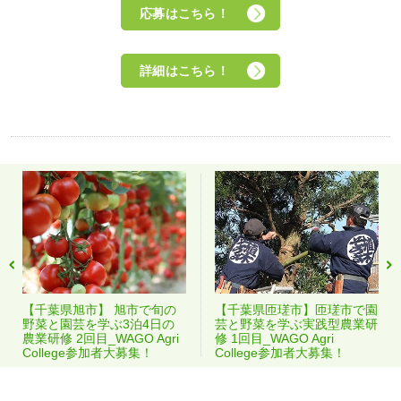
応募はこちら！
詳細はこちら！
【千葉県旭市】 旭市で旬の
【千葉県匝瑳市】匝瑳市で園
野菜と園芸を学ぶ3泊4日の
芸と野菜を学ぶ実践型農業研
農業研修 2回目_WAGO Agri
修 1回目_WAGO Agri
College参加者大募集！
College参加者大募集！