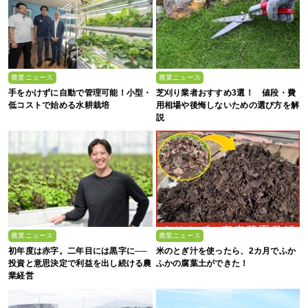
農業ニュース
農業ニュース
手をかけずに自動で管理可能！小型・
芝刈り業者おすすめ3選！ 値段・費
低コストで始める水耕栽培
用相場や後悔しないための選び方を解
説
農業ニュース
農業ニュース
初年度は赤字。二年目には黒字に──
米のとぎ汁を使ったら、2カ月でふか
投資と意思決定で利益を出し続ける農
ふかの腐葉土ができた！
業経営