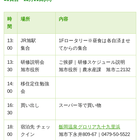
時
場所
内容
間
13:
JR旭駅
1Fロータリー※昼食は各自済ませ
00
集合
てからの集合
13:
研修説明会
ご挨拶｜研修スケジュール説明
30
旭市役所
旭市役所｜農水産課 旭市ニ2132
14:
移住定住勉強
00
会
16:
買い出し
スーパー等で買い物
30
18:
宿泊先 チェッ
飯岡温泉グロリア九十九里浜
00
クイン
旭市下永井809-67｜0479-50-5522