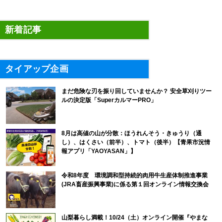
新着記事
タイアップ企画
まだ危険な刃を振り回していませんか？ 安全草刈りツー
ルの決定版「SuperカルマーPRO」
8月は高値の山が分散：ほうれんそう・きゅうり（通
し）、はくさい（前半）、トマト（後半）【青果市況情
報アプリ「YAOYASAN」】
令和8年度 環境調和型持続的肉用牛生産体制推進事業
(JRA畜産振興事業)に係る第１回オンライン情報交換会
山梨暮らし満載！10/24（土）オンライン開催『やまな