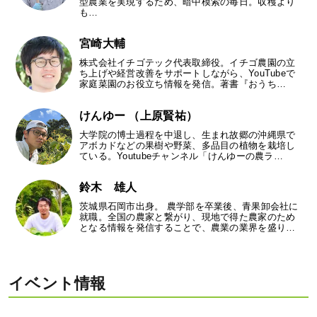
型農業を実現するため、暗中模索の毎日。収穫より
も…
宮崎大輔
株式会社イチゴテック代表取締役。イチゴ農園の立
ち上げや経営改善をサポートしながら、YouTubeで
家庭菜園のお役立ち情報を発信。著書『おうち…
けんゆー （上原賢祐）
大学院の博士過程を中退し、生まれ故郷の沖縄県で
アボカドなどの果樹や野菜、多品目の植物を栽培し
ている。Youtubeチャンネル「けんゆーの農ラ…
鈴木 雄人
茨城県石岡市出身。 農学部を卒業後、青果卸会社に
就職。全国の農家と繋がり、現地で得た農家のため
となる情報を発信することで、農業の業界を盛り…
イベント情報