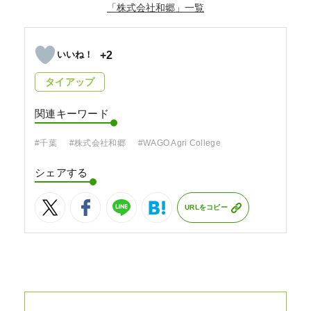
「株式会社和郷」
+2
タイアップ
関連キーワード
#千葉
#株式会社和郷
#WAGO Agri College
シェアする
URLをコピー