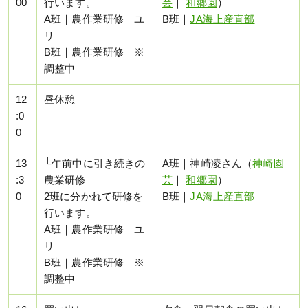
00
行います。
芸
｜
和郷園
）
A班｜農作業研修｜ユ
B班｜
JA海上産直部
リ
B班｜農作業研修｜※
調整中
12
昼休憩
:0
0
13
└午前中に引き続きの
A班｜神崎凌さん（
神崎園
:3
農業研修
芸
｜
和郷園
）
0
2班に分かれて研修を
B班｜
JA海上産直部
行います。
A班｜農作業研修｜ユ
リ
B班｜農作業研修｜※
調整中