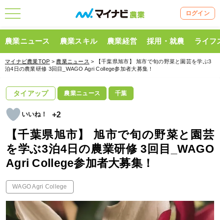
ログイン
農業ニュース
農業スキル
農業経営
採用・就農
ライフ
マイナビ農業TOP
>
農業ニュース
> 【千葉県旭市】 旭市で旬の野菜と園芸を学ぶ3
泊4日の農業研修 3回目_WAGO Agri College参加者大募集！
タイアップ
農業ニュース
千葉
+2
【千葉県旭市】 旭市で旬の野菜と園芸
を学ぶ3泊4日の農業研修 3回目_WAGO
Agri College参加者大募集！
WAGO Agri College