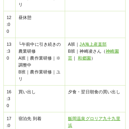
リ
12
昼休憩
:0
0
13
└午前中に引き続きの
A班｜
JA海上産直部
:3
農業研修
B班｜神崎凌さん（
神崎園
0
A班｜農作業研修｜※
芸
｜
和郷園
）
調整中
B班｜農作業研修｜ユ
リ
16
買い出し
夕食・翌日朝食の買い出し
:3
0
17
宿泊先 到着
飯岡温泉グロリア九十九里
:0
浜