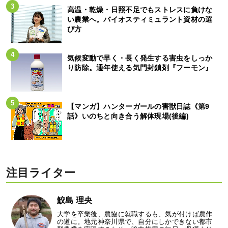
高温・乾燥・日照不足でもストレスに負けな
い農業へ。バイオスティミュラント資材の選
び方
気候変動で早く・長く発生する害虫をしっか
り防除。通年使える気門封鎖剤『フーモン』
【マンガ】ハンターガールの害獣日誌《第9
話》いのちと向き合う解体現場(後編)
注目ライター
鮫島 理央
大学を卒業後、農協に就職するも、気が付けば農作
の道に。地元神奈川県で、自分にしかできない都市