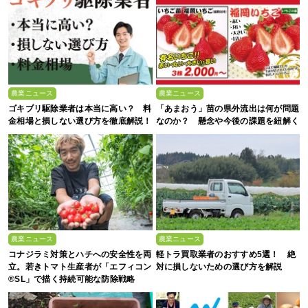
農業ニュース
農業ニュース
ゴキブリ駆除業者は本当に高い？ 料
「あまおう」苗の県外流出は何が問題
金相場と損しない選び方を徹底解説！
なのか？ 懸念や今後の課題を紐解く
農業ニュース
農業ニュース
コナジラミ対策とハチへの安全性を両
軽トラ買取業者のおすすめ5選！ 絶
立。若きトマト生産者が「エフィコン
対に損しないための選び方を解説
®SL」で描く持続可能な防除戦略