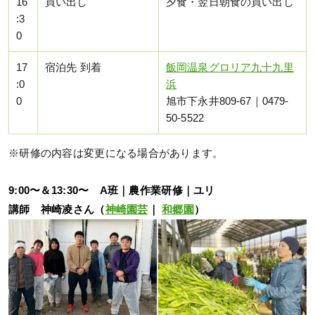
16
買い出し
夕食・翌日朝食の買い出し
:3
0
17
宿泊先 到着
飯岡温泉グロリア九十九里
:0
浜
0
旭市下永井809-67｜0479-
50-5522
※研修の内容は変更になる場合があります。
9:00〜＆13:30〜 A班｜農作業研修｜ユリ
講師 神崎凌さん（
神崎園芸
｜
和郷園
）