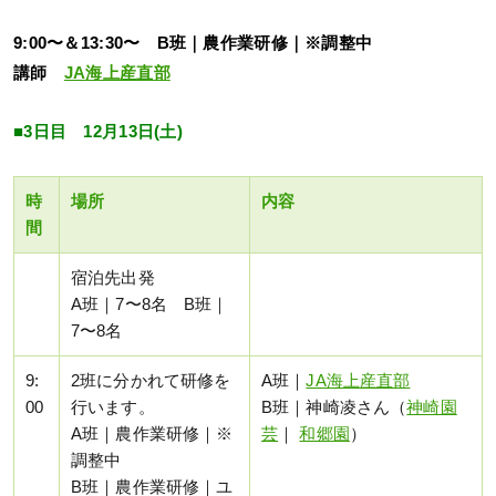
9:00〜＆13:30〜 B班｜農作業研修｜※調整中
講師
JA海上産直部
■3日目 12月13日(土)
時
場所
内容
間
宿泊先出発
A班｜7〜8名 B班｜
7〜8名
9:
2班に分かれて研修を
A班｜
JA海上産直部
00
行います。
B班｜神崎凌さん（
神崎園
A班｜農作業研修｜※
芸
｜
和郷園
）
調整中
B班｜農作業研修｜ユ