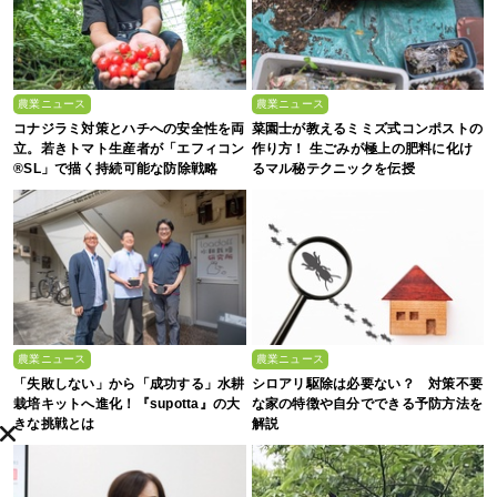
農業ニュース
農業ニュース
コナジラミ対策とハチへの安全性を両
菜園士が教えるミミズ式コンポストの
立。若きトマト生産者が「エフィコン
作り方！ 生ごみが極上の肥料に化け
®SL」で描く持続可能な防除戦略
るマル秘テクニックを伝授
農業ニュース
農業ニュース
「失敗しない」から「成功する」水耕
シロアリ駆除は必要ない？ 対策不要
栽培キットへ進化！『supotta』の大
な家の特徴や自分でできる予防方法を
きな挑戦とは
解説