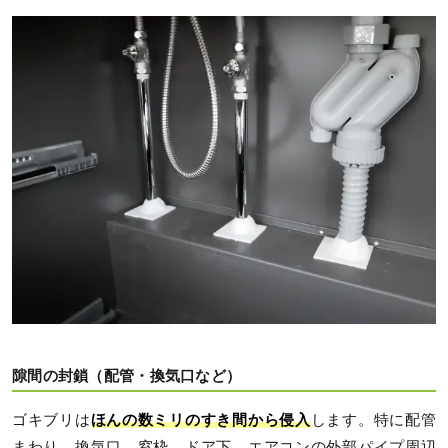
隙間の封鎖（配管・換気口など）
ゴキブリは
ほんの数ミリのすき間から侵入
します。特に配管
まわり、換気口、窓枠、ドア下、エアコンの外部パイプ周辺