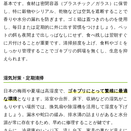
基本です。食材は密閉容器（プラスチック／ガラス）に保管
し、特に穀物やシリアル、乾物などは空気を遮断することで
香りや水分の漏れを防ぎます。ゴミ箱は蓋つきのものを使用
し、毎日または定期的に外に出す習慣をつけましょう。ペッ
トの餌も夜間まで出しっぱなしにせず、食べ残しは翌朝すぐ
に片付けることが重要です。清掃頻度を上げ、食料やゴミを
しっかり管理することでゴキブリの餌場を無くし、生息を抑
えられます。
湿気対策・定期清掃
日本の梅雨や夏場は高湿度で、
ゴキブリにとって繁殖に最適
な環境
となります。浴室や台所、床下、収納などの湿気がこ
もりやすい場所では、換気扇や除湿機を活用して湿度を下げ
ましょう。漏水や蛇口の緩み、排水溝の詰まりがあると水分
源が常に存在するため、早めに修理することが鍵です。
さらに、冷蔵庫やレンジ下、流し台下、家具の裏など見えに