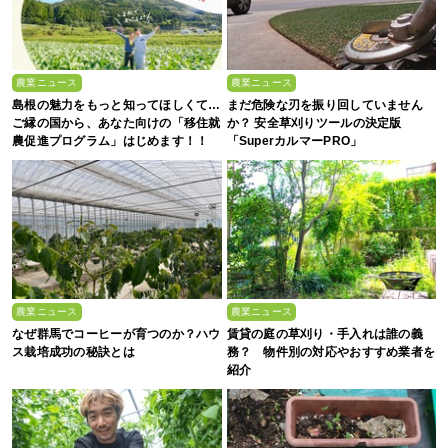
農業ニュース
農業ニュース
島根の魅力をもっと知ってほしくて…
まだ危険な刃を振り回していません
ご縁の国から、あなた向けの「移住就
か？ 安全草刈りツールの決定版
農促進プログラム」はじめます！！
「SuperカルマーPRO」
農業ニュース
農業ニュース
なぜ群馬でコーヒーが育つのか？ハウ
賃貸の庭の草刈り・手入れは誰の義
ス栽培成功の秘訣とは
務？ 物件別の対応やおすすめ業者を
紹介