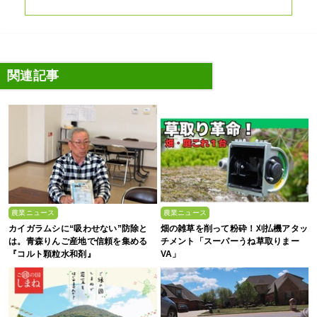
関連記事
農業ニュース
農業ニュース
カイガラムシに“吸わせない”防除と
畑の雑草を削って粉砕！刈払機アタッ
は。青森りんご産地で信頼を集める
チメント「スーパーうね草取りまー
『コルト顆粒水和剤』
VA」