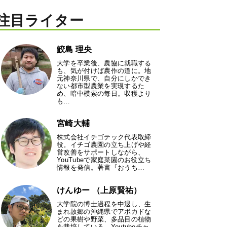
注目ライター
鮫島 理央
大学を卒業後、農協に就職する
も、気が付けば農作の道に。地
元神奈川県で、自分にしかでき
ない都市型農業を実現するた
め、暗中模索の毎日。収穫より
も…
宮崎大輔
株式会社イチゴテック代表取締
役。イチゴ農園の立ち上げや経
営改善をサポートしながら、
YouTubeで家庭菜園のお役立ち
情報を発信。著書『おうち…
けんゆー （上原賢祐）
大学院の博士過程を中退し、生
まれ故郷の沖縄県でアボカドな
どの果樹や野菜、多品目の植物
を栽培している。Youtubeチャ