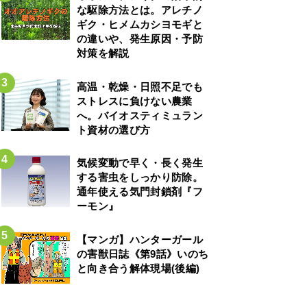
な駆除方法とは。アレチノ
ギク・ヒメムカシヨモギと
の違いや、発生原因・予防
対策を解説
高温・乾燥・日照不足でも
ストレスに負けない農業
へ。バイオスティミュラン
ト資材の選び方
気候変動で早く・長く発生
する害虫をしっかり防除。
通年使える気門封鎖剤『フ
ーモン』
【マンガ】ハンターガール
の害獣日誌《第9話》いのち
と向き合う解体現場(後編)