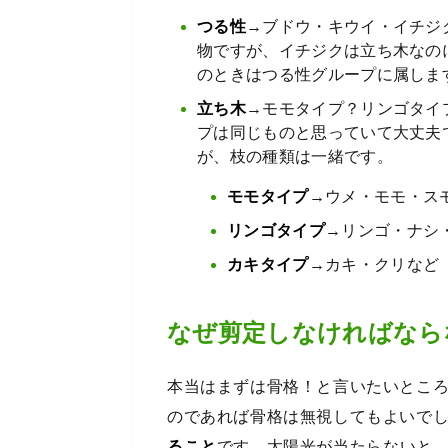
つる性
→ブドウ・キウイ・イチジ
物ですが、イチジクは立ち木なの
のときはつる性グループに属しま
立ち木
→モモタイプ？リンゴタイ
プは同じものと思っていて大丈夫
が、枝の種類は一緒です。
モモタイプ
→ウメ・モモ・ス
リンゴタイプ
→リンゴ・ナシ
カキタイプ
→カキ・クリなど
なぜ剪定しなければなら
本当はまずは骨格！と言いたいとこ
のであれば骨格は無視してもよいで
ること
です。太陽光が当たらないと