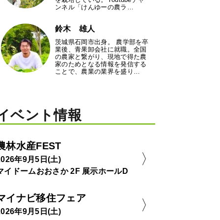
ンネル「けんゆーの農ラ…
鈴木 雄人
茨城県石岡市出身。 農学部を卒
業後、青果卸会社に就職。全国
の農家と繋がり、現地で得た農
家のためとなる情報を発信する
ことで、農業の業界を盛り…
イベント情報
農林水産FEST
2026年9月5日(土)
マイドームおおさか 2F 展示ホールD
マイナビ移住フェア
2026年9月5日(土)