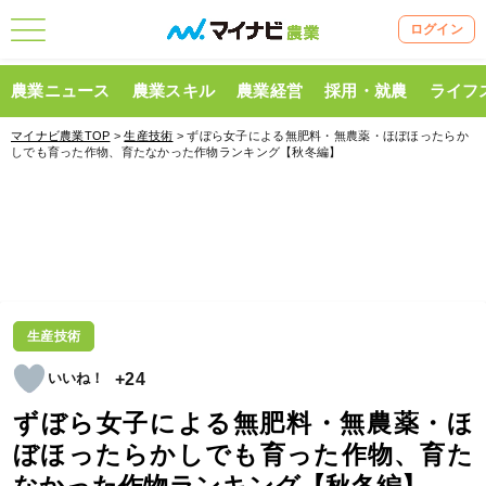
ログイン
農業ニュース
農業スキル
農業経営
採用・就農
ライフ
マイナビ農業TOP
>
生産技術
> ずぼら女子による無肥料・無農薬・ほぼほったらか
しでも育った作物、育たなかった作物ランキング【秋冬編】
生産技術
+24
ずぼら女子による無肥料・無農薬・ほ
ぼほったらかしでも育った作物、育た