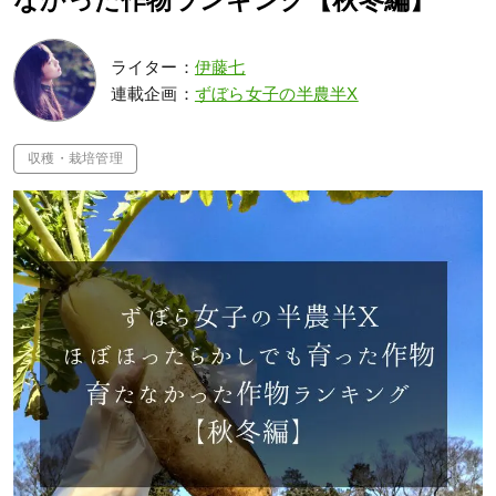
なかった作物ランキング【秋冬編】
ライター：
伊藤七
連載企画：
ずぼら女子の半農半X
収穫・栽培管理