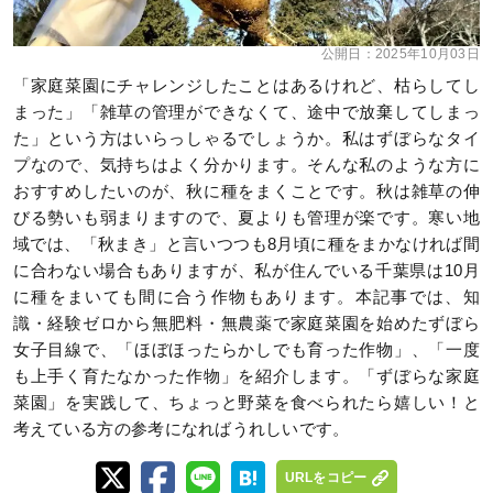
公開日：
2025年10月03日
「家庭菜園にチャレンジしたことはあるけれど、枯らしてし
まった」「雑草の管理ができなくて、途中で放棄してしまっ
た」という方はいらっしゃるでしょうか。私はずぼらなタイ
プなので、気持ちはよく分かります。そんな私のような方に
おすすめしたいのが、秋に種をまくことです。秋は雑草の伸
びる勢いも弱まりますので、夏よりも管理が楽です。寒い地
域では、「秋まき」と言いつつも8月頃に種をまかなければ間
に合わない場合もありますが、私が住んでいる千葉県は10月
に種をまいても間に合う作物もあります。本記事では、知
識・経験ゼロから無肥料・無農薬で家庭菜園を始めたずぼら
女子目線で、「ほぼほったらかしでも育った作物」、「一度
も上手く育たなかった作物」を紹介します。「ずぼらな家庭
菜園」を実践して、ちょっと野菜を食べられたら嬉しい！と
考えている方の参考になればうれしいです。
URLをコピー