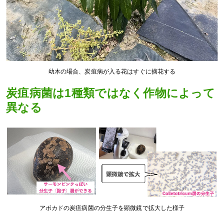
幼木の場合、炭疽病が入る花はすぐに摘花する
炭疽病菌は1種類ではなく作物によって
異なる
アボカドの炭疽病菌の分生子を顕微鏡で拡大した様子