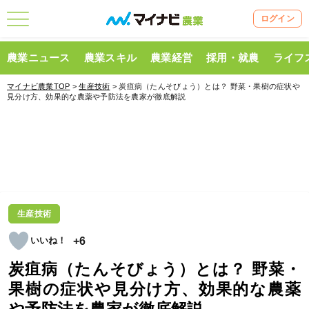
ログイン
農業ニュース
農業スキル
農業経営
採用・就農
ライフ
マイナビ農業TOP
>
生産技術
> 炭疽病（たんそびょう）とは？ 野菜・果樹の症状や
見分け方、効果的な農薬や予防法を農家が徹底解説
生産技術
+6
炭疽病（たんそびょう）とは？ 野菜・
果樹の症状や見分け方、効果的な農薬