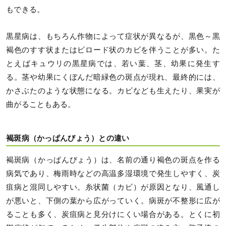
もできる。
黒星病は、もちろん作物によって症状が異なるが、黒色～黒
褐色のすす状またはビロード状のカビを伴うことが多い。た
とえばキュウリの黒星病では、若い葉、茎、幼果に発生す
る。茎や幼果にくぼんだ暗緑色の斑点が現れ、最終的には、
かさぶたのような状態になる。カビなども生えたり、果実が
曲がることもある。
褐斑病（かっぱんびょう）との違い
褐斑病（かっぱんびょう）は、名前の通り褐色の斑点を作る
病気であり、梅雨時などの高温多湿環境で発生しやすく、炭
疽病と混同しやすい。糸状菌（カビ）が原因となり、風通し
が悪いと、下側の葉から広がっていく。病斑が不整形に広が
ることも多く、炭疽病と見分けにくい場合がある。とくに初