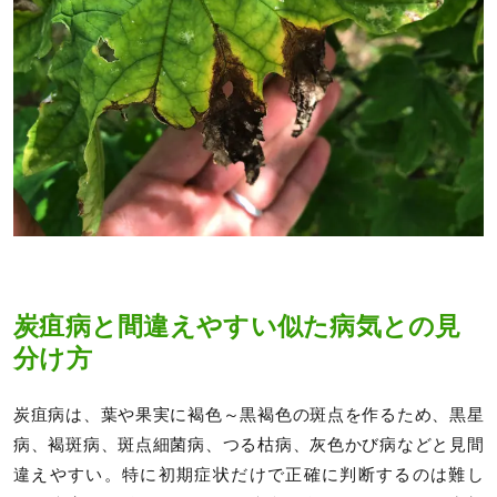
炭疽病と間違えやすい似た病気との見
分け方
炭疽病は、葉や果実に褐色～黒褐色の斑点を作るため、黒星
病、褐斑病、斑点細菌病、つる枯病、灰色かび病などと見間
違えやすい。特に初期症状だけで正確に判断するのは難し