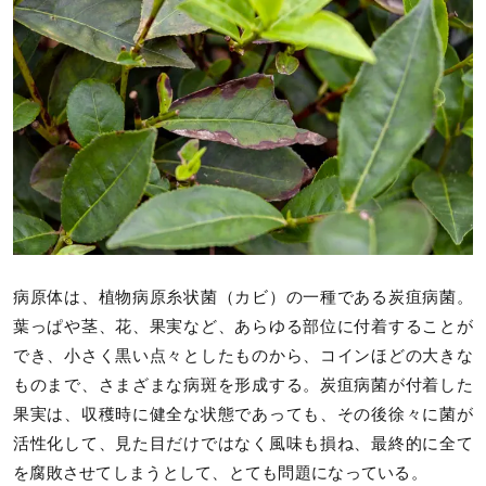
病原体は、植物病原糸状菌（カビ）の一種である炭疽病菌。
葉っぱや茎、花、果実など、あらゆる部位に付着することが
でき、小さく黒い点々としたものから、コインほどの大きな
ものまで、さまざまな病斑を形成する。炭疽病菌が付着した
果実は、収穫時に健全な状態であっても、その後徐々に菌が
活性化して、見た目だけではなく風味も損ね、最終的に全て
を腐敗させてしまうとして、とても問題になっている。