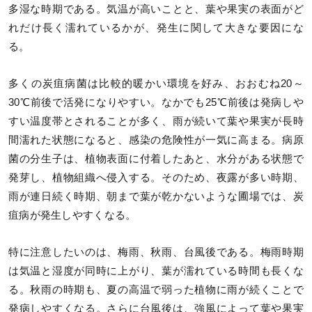
多湿な時期である。気温が高いことと、葉や果実の表面がど
れだけ長く濡れているかが、発生に関して大きな要因にな
る。
多くの炭疽病菌は比較的暖かい環境を好み、おおむね20～
30℃前後で活発になりやすい。なかでも25℃前後は発病しや
すい温度帯とされることが多く、雨が続いて葉や果実が長時
間濡れた状態になると、感染の危険性が一気に高まる。病原
菌の分生子は、植物表面に付着したあと、水分がある状態で
発芽し、植物組織へ侵入する。そのため、夜露が多い時期、
雨が連日続く時期、朝まで葉が乾かないような圃場では、炭
疽病が発生しやすくなる。
特に注意したいのは、梅雨、秋雨、台風後である。梅雨時期
は気温と湿度が同時に上がり、葉が濡れている時間も長くな
る。秋雨の時期も、夏の高温で弱った植物に雨が続くことで
発病しやすくなる。さらに台風後は、強風によって葉や果実