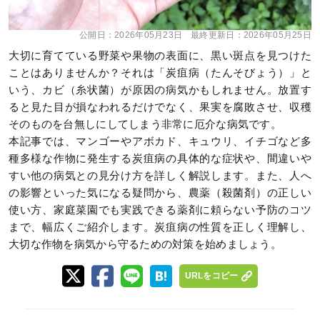
公開日：
2026年05月23日
最終更新日：
2026年05月25日
大切に育てている野菜や果物の表面に、黒い斑点を見つけた
ことはありませんか？それは「炭疽病（たんそびょう）」と
いう、カビ（糸状菌）が原因の病気かもしれません。放置す
ると見た目が損なわれるだけでなく、果実を腐敗させ、収穫
そのものを台無しにしてしまう非常に厄介な病気です。
本記事では、マンゴーやアボカド、キュウリ、イチゴなど多
種多様な作物に発生する炭疽病の具体的な症状や、間違いや
すい他の病気との見分け方を詳しく解説します。また、人へ
の影響といった気になる疑問から、農薬（殺菌剤）の正しい
使い方、家庭菜園でも実践できる薬剤に頼らない予防のコツ
まで、幅広くご紹介します。炭疽病の性質を正しく理解し、
大切な作物を病気から守るための対策を始めましょう。
URLをコピー