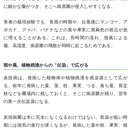
に細かな傷がつき、そこへ病原菌が侵入しやすくなる。
筆者の栽培経験でも、長雨の時期や、台風後にマンゴー、ア
ボカド、グァバ、バナナなどの葉や果実に黒褐色の斑点が急
に増えることがある。これは、長時間の濡れ、強風による
傷、高湿度、病原菌の飛散が同時に起こるためである。
雨や風、植物残渣からの「伝染」で広がる
炭疽病は、発病した植物体や植物残渣を感染源として広が
る。前年に発病した葉、茎、枝、果実、つる、落ち葉、剪定
枝などを圃場内に残しておくと、そこに病原菌が残り、翌年
の第一次伝染源になる。
炭疽病菌は冬に完全になくなるわけではない。気温が低い時
期には病気の進行が遅くなるが、発病した葉や枝、果実、植