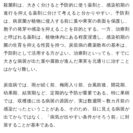
殺菌剤は、大きく分けると予防的に使う薬剤と、感染初期の
進行を抑える薬剤に分けて考えると分かりやすい。予防剤
は、病原菌が植物に侵入する前に葉や果実の表面を保護し、
胞子の発芽や感染を抑えることを目的とする。一方、治療剤
と呼ばれる薬剤は、植物体内にある程度浸透し、感染初期の
菌の生育を抑える性質を持つ。炭疽病の農薬散布の基本は、
予防剤として活用する方がよい。治療剤といっても、すでに
大きな病斑が出た葉や腐敗が進んだ果実を元通りに治すこと
はかなり難しい。
炭疽病では、雨が続く前、梅雨入り前、台風前後、開花期、
幼果期、結実期など、定期的な予防が重要である。特に果樹
では、収穫後に出る病斑の原因が、実は数週間～数カ月前の
感染だったということがある。そのため、目に見える病斑が
出てからではなく、「病気が出やすい条件がそろう前」に対
策することが基本である。