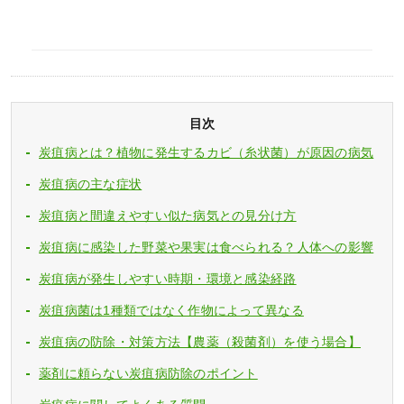
目次
炭疽病とは？植物に発生するカビ（糸状菌）が原因の病気
炭疽病の主な症状
炭疽病と間違えやすい似た病気との見分け方
炭疽病に感染した野菜や果実は食べられる？人体への影響
炭疽病が発生しやすい時期・環境と感染経路
炭疽病菌は1種類ではなく作物によって異なる
炭疽病の防除・対策方法【農薬（殺菌剤）を使う場合】
薬剤に頼らない炭疽病防除のポイント