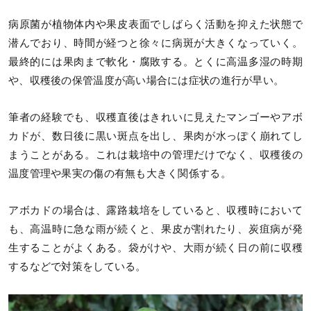
病原菌が植物体内や果皮表面でしばらく活動を抑えた状態で
潜んでおり、時間が経つと徐々に病斑が大きくなっていく。
最終的には果肉まで軟化・腐敗する。とくに高温多湿の時期
や、収穫後の保管温度が高い場合には症状の進行が早い。
筆者の経験でも、収穫直後はきれいに見えたマンゴーやアボ
カドが、数日後に黒い斑点を出し、果肉が水っぽく崩れてし
まうことがある。これは栽培中の管理だけでなく、収穫後の
温度管理や果実の傷の有無も大きく関係する。
アボカドの場合は、露路栽培をしていると、収穫時において
も、高温時に急な雨が続くと、果皮が割れたり、炭疽病が発
生することがよくある。袋がけや、大雨が続く日の前に収穫
するなどで対策をしている。