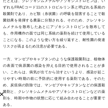
たとえば、クレソキシムメチルやアゾキシストロビンは、い
ずれもFRACコード11のストロビルリン系と呼ばれる系統の
殺菌剤であり、カビ類（糸状菌）の呼吸を阻害することで殺
菌効果を発揮する農薬に分類される。そのため、クレソキシ
ムメチルを散布したあとにアゾキシストロビンを散布して
も、作用機作の面では同じ系統の薬剤を続けて使用している
ことになる。このような使い方を繰り返すと、耐性菌の発達
リスクが高まるため注意が必要である。
一方、マンゼブやキャプタンのような保護殺菌剤は、植物体
の表面で病原菌の感染を抑える目的で使用されることが多
い。これらは、病気が出てから治すというより、感染が起こ
りやすい時期の前に予防的に使用する薬剤である。そのた
め、炭疽病の防除では、マンゼブやキャプタンなどの保護殺
菌剤と、クレソキシムメチルやアゾキシストロビンなどの薬
剤を、時期や作物の状態に応じて組み合わせることが重要で
ある。