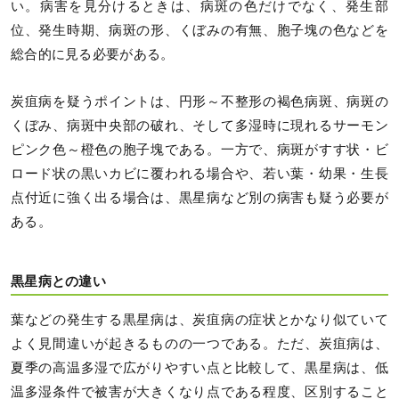
い。病害を見分けるときは、病斑の色だけでなく、発生部
位、発生時期、病斑の形、くぼみの有無、胞子塊の色などを
総合的に見る必要がある。
炭疽病を疑うポイントは、円形～不整形の褐色病斑、病斑の
くぼみ、病斑中央部の破れ、そして多湿時に現れるサーモン
ピンク色～橙色の胞子塊である。一方で、病斑がすす状・ビ
ロード状の黒いカビに覆われる場合や、若い葉・幼果・生長
点付近に強く出る場合は、黒星病など別の病害も疑う必要が
ある。
黒星病との違い
葉などの発生する黒星病は、炭疽病の症状とかなり似ていて
よく見間違いが起きるものの一つである。ただ、炭疽病は、
夏季の高温多湿で広がりやすい点と比較して、黒星病は、低
温多湿条件で被害が大きくなり点である程度、区別すること