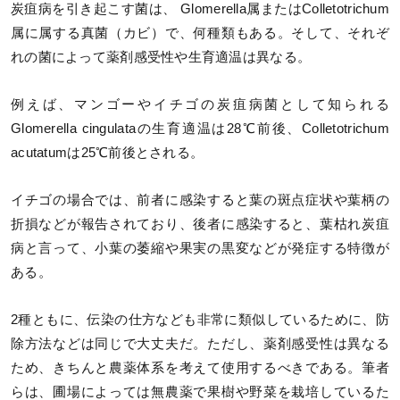
炭疽病を引き起こす菌は、 Glomerella属またはColletotrichum
属に属する真菌（カビ）で、何種類もある。そして、それぞ
れの菌によって薬剤感受性や生育適温は異なる。
例えば、マンゴーやイチゴの炭疽病菌として知られる
Glomerella cingulataの生育適温は28℃前後、Colletotrichum
acutatumは25℃前後とされる。
イチゴの場合では、前者に感染すると葉の斑点症状や葉柄の
折損などが報告されており、後者に感染すると、葉枯れ炭疽
病と言って、小葉の萎縮や果実の黒変などが発症する特徴が
ある。
2種ともに、伝染の仕方なども非常に類似しているために、防
除方法などは同じで大丈夫だ。ただし、薬剤感受性は異なる
ため、きちんと農薬体系を考えて使用するべきである。筆者
らは、圃場によっては無農薬で果樹や野菜を栽培しているた