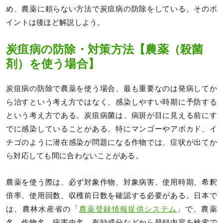
め、農薬に頼らない方法で炭疽病の防除をしている。そのポ
イントは後ほど解説しよう。
炭疽病の防除・対策方法【農薬（殺菌
剤）を使う場合】
炭疽病の防除で農薬を使う場合、最も重要なのは発病してか
ら治すという考え方ではなく、感染しやすい時期に予防する
という考え方である。炭疽病菌は、病斑が目に見える前にす
でに感染していることがある。特にマンゴーやアボカド、イ
チゴのように潜在感染が問題になる作物では、症状が出てか
ら対応しても間に合わないことがある。
農薬を使う際は、必ず対象作物、対象病害、使用時期、希釈
倍率、使用回数、収穫前日数を確認する必要がある。日本で
は、農林水産省の「
農薬登録情報提供システム
」で、農薬
名、作物名、病害虫名、有効成分などから登録内容を検索で