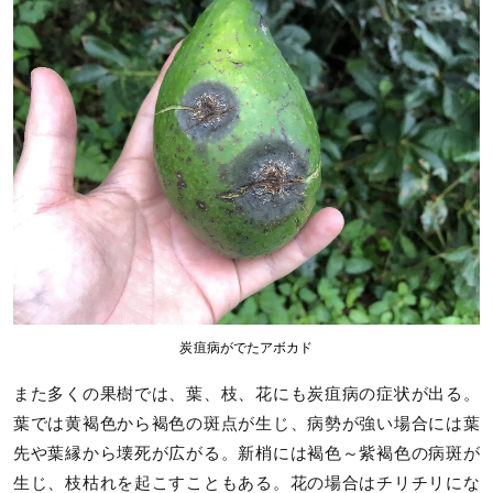
炭疽病がでたアボカド
また多くの果樹では、葉、枝、花にも炭疽病の症状が出る。
葉では黄褐色から褐色の斑点が生じ、病勢が強い場合には葉
先や葉縁から壊死が広がる。新梢には褐色～紫褐色の病斑が
生じ、枝枯れを起こすこともある。花の場合はチリチリにな