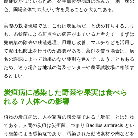
期症状が似ているため、発生部位や病斑の進み方、胞子塊の
色、圃場全体での広がり方を見ることが大切である。
実際の栽培現場では、これは炭疽病だ、と決め打ちするより
も、糸状菌による斑点性の病害が出ていると考えて、まずは
発病葉の除去や残渣処理、風通し改善、マルチなどを活用し
て泥はね防止を行うのが必要がある。薬剤を使う場合は、病
名の誤認によって効果のない薬剤を選んでしまうこともある
ため、迷う場合は地域の普及センターや農業試験場に相談す
るとよい。
炭疽病に感染した野菜や果実は食べら
れる？人体への影響
植物の炭疽病は、人や家畜の感染症である「炭疽」とは別物
である。人間の炭疽は炭疽菌、つまり Bacillus anthracis とい
う細菌による感染症であり、汚染された動物素材や肉などを