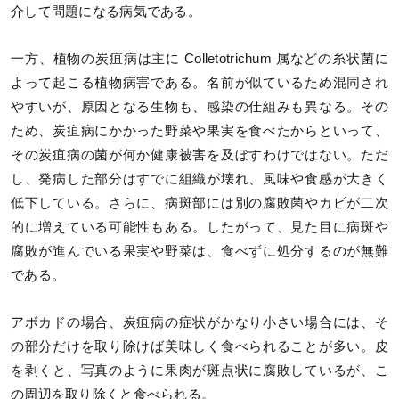
介して問題になる病気である。
一方、植物の炭疽病は主に Colletotrichum 属などの糸状菌に
よって起こる植物病害である。名前が似ているため混同され
やすいが、原因となる生物も、感染の仕組みも異なる。その
ため、炭疽病にかかった野菜や果実を食べたからといって、
その炭疽病の菌が何か健康被害を及ぼすわけではない。ただ
し、発病した部分はすでに組織が壊れ、風味や食感が大きく
低下している。さらに、病斑部には別の腐敗菌やカビが二次
的に増えている可能性もある。したがって、見た目に病斑や
腐敗が進んでいる果実や野菜は、食べずに処分するのが無難
である。
アボカドの場合、炭疽病の症状がかなり小さい場合には、そ
の部分だけを取り除けば美味しく食べられることが多い。皮
を剥くと、写真のように果肉が斑点状に腐敗しているが、こ
の周辺を取り除くと食べられる。