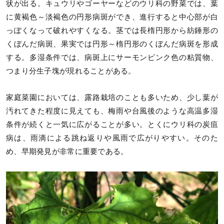
状が出る。キュウリやゴーヤーなどのウリ科の野菜では、葉
に黄褐色～淡褐色の円形病斑ができ、進行すると中心部が白
っぽくなって破れやすくなる。茎では長楕円形から紡錘形の
くぼんだ病斑、果実では円形～楕円形のくぼんだ病斑を形成
する。多湿条件では、病斑上にサーモンピンク色の粘質物、
つまり分生子塊が現れることがある。
家庭菜園においては、露路栽培のことも多いため、少し葉が
汚れてきた程度に見えても、梅雨や台風後のような高温多湿
条件が続くと一気に広がることが多い。とくにウリ科の炭疽
病は、雨滴による跳ね返りや風雨で広がりやすい。そのた
め、早期発見が非常に重要である。