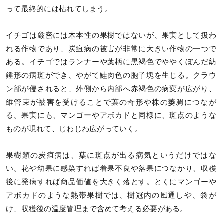
って最終的には枯れてしまう。
イチゴは厳密には木本性の果樹ではないが、果実として扱わ
れる作物であり、炭疽病の被害が非常に大きい作物の一つで
ある。イチゴではランナーや葉柄に黒褐色でややくぼんだ紡
錘形の病斑ができ、やがて鮭肉色の胞子塊を生じる。クラウ
ン部が侵されると、外側から内部へ赤褐色の病変が広がり、
維管束が被害を受けることで葉の奇形や株の萎凋につなが
る。果実にも、マンゴーやアボカドと同様に、斑点のような
ものが現れて、じわじわ広がっていく。
果樹類の炭疽病は、葉に斑点が出る病気というだけではな
い。花や幼果に感染すれば着果不良や落果につながり、収穫
後に発病すれば商品価値を大きく落とす。とくにマンゴーや
アボカドのような熱帯果樹では、樹冠内の風通しや、袋が
け、収穫後の温度管理まで含めて考える必要がある。