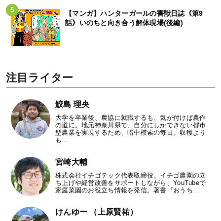
【マンガ】ハンターガールの害獣日誌《第9
話》いのちと向き合う解体現場(後編)
注目ライター
鮫島 理央
大学を卒業後、農協に就職するも、気が付けば農作
の道に。地元神奈川県で、自分にしかできない都市
型農業を実現するため、暗中模索の毎日。収穫より
も…
宮崎大輔
株式会社イチゴテック代表取締役。イチゴ農園の立
ち上げや経営改善をサポートしながら、YouTubeで
家庭菜園のお役立ち情報を発信。著書『おうち…
けんゆー （上原賢祐）