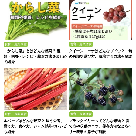
食育・農業体験
食育・農業体験
「からし菜」とはどんな野菜？ 種
クイーンニーナはどんなブドウ？ 旬
類・栄養・レシピ・栽培方法をまとめ
の時期や選び方、栽培する方法も解説
て紹介
食育・農業体験
食育・農業体験
ルバーブはどんな野菜？ 味や栄養、
ブラックベリーってどんな果物？ 育
育て方、食べ方、ジャム以外のレシピ
て方や収穫のコツ、保存方法などをベ
も紹介
リー農家の息子が解説