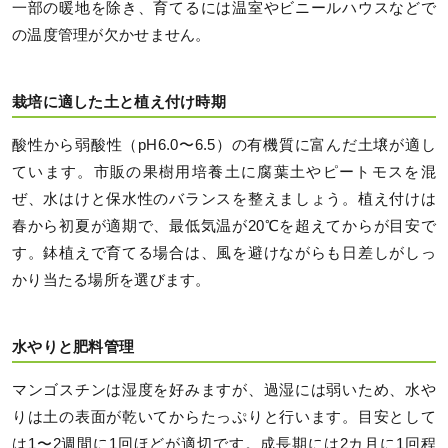
一部の暖地を除き、育てるには温室やビニールハウスなどで
の温度管理が欠かせません。
栽培に適した土と植え付け時期
酸性から弱酸性（pH6.0〜6.5）の有機質に富んだ土壌が適し
ています。市販の果樹用培養土に腐葉土やピートモスを混
ぜ、水はけと保水性のバランスを整えましょう。植え付けは
春から初夏が適期で、最低気温が20℃を超えてからが目安で
す。鉢植えで育てる場合は、風を避けながらも日差しがしっ
かり当たる場所を選びます。
水やりと肥料管理
マンゴスチンは湿度を好みますが、過湿には弱いため、水や
りは土の表面が乾いてからたっぷりと行います。目安として
は1〜2週間に1回ほどが適切です。成長期には2カ月に1回程