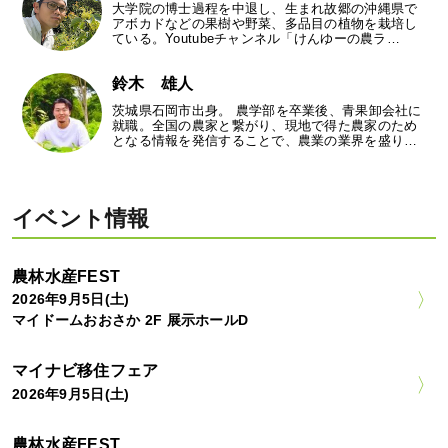
大学院の博士過程を中退し、生まれ故郷の沖縄県で
アボカドなどの果樹や野菜、多品目の植物を栽培し
ている。Youtubeチャンネル「けんゆーの農ラ…
鈴木 雄人
茨城県石岡市出身。 農学部を卒業後、青果卸会社に
就職。全国の農家と繋がり、現地で得た農家のため
となる情報を発信することで、農業の業界を盛り…
イベント情報
農林水産FEST
2026年9月5日(土)
マイドームおおさか 2F 展示ホールD
マイナビ移住フェア
2026年9月5日(土)
農林水産FEST