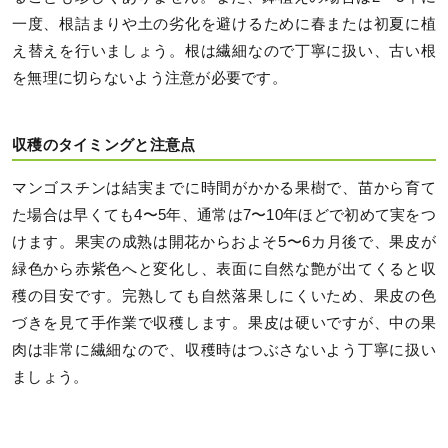
一度、根詰まりや土の劣化を避けるために春または初夏に植
え替えを行いましょう。根は繊細なので丁寧に扱い、古い根
を無理に切らないよう注意が必要です。
収穫のタイミングと注意点
マンゴスチンは結実までに時間がかかる果樹で、苗から育て
た場合は早くても4〜5年、通常は7〜10年ほどで初めて実をつ
けます。果実の成熟は開花からおよそ5〜6カ月後で、果皮が
緑色から赤紫色へと変化し、表面に自然な艶が出てくると収
穫の目安です。完熟しても自然落果しにくいため、果皮の色
づきを見て手作業で収穫します。果皮は硬いですが、中の果
肉は非常に繊細なので、収穫時はつぶさないよう丁寧に扱い
ましょう。