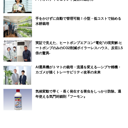
手をかけずに自動で管理可能！小型・低コストで始める
水耕栽培
実証で見えた、ヒートポンプエアコン“電化”の現実解-ヒ
ートポンプのみのCO2削減ボイラーレスハウス、反収1.5
倍の驚異-
AI選果機がトマトの栽培・流通を変える―シブヤ精機・
カゴメが描くトレーサビリティ改革の未来
気候変動で早く・長く発生する害虫をしっかり防除。通
年使える気門封鎖剤『フーモン』