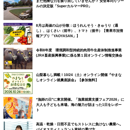
まだ危険な刃を振り回していませんか？ 安全草刈りツー
ルの決定版「SuperカルマーPRO」
8月は高値の山が分散：ほうれんそう・きゅうり（通
し）、はくさい（前半）、トマト（後半）【青果市況情
報アプリ「YAOYASAN」】
令和8年度 環境調和型持続的肉用牛生産体制推進事業
(JRA畜産振興事業)に係る第１回オンライン情報交換会
山梨暮らし満載！10/24（土）オンライン開催『やまな
しオンライン就農座談会』【参加無料】
“漁師の日”に東京開催。「漁業就業支援フェア2026」に
大人も子どもも来場。海の魅力が詰まった1日をレポー
ト
高温・乾燥・日照不足でもストレスに負けない農業へ。
バイオスティミュラント資材の選び方