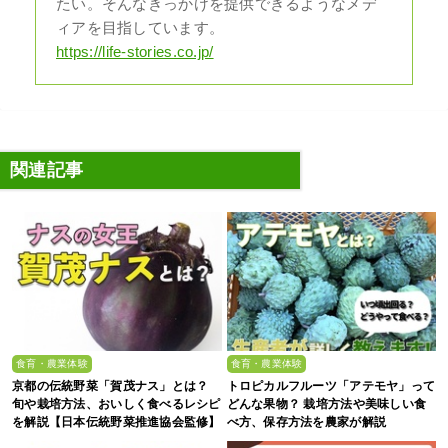
たい。そんなきっかけを提供できるようなメデ
ィアを目指しています。
https://life-stories.co.jp/
関連記事
食育・農業体験
食育・農業体験
京都の伝統野菜「賀茂ナス」とは？
トロピカルフルーツ「アテモヤ」って
旬や栽培方法、おいしく食べるレシピ
どんな果物？ 栽培方法や美味しい食
を解説【日本伝統野菜推進協会監修】
べ方、保存方法を農家が解説