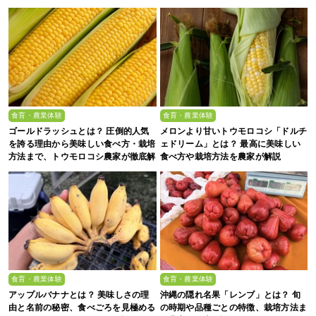
食育・農業体験
食育・農業体験
ゴールドラッシュとは？ 圧倒的人気
メロンより甘いトウモロコシ「ドルチ
を誇る理由から美味しい食べ方・栽培
ェドリーム」とは？ 最高に美味しい
方法まで、トウモロコシ農家が徹底解
食べ方や栽培方法を農家が解説
説
食育・農業体験
食育・農業体験
アップルバナナとは？ 美味しさの理
沖縄の隠れ名果「レンブ」とは？ 旬
由と名前の秘密、食べごろを見極める
の時期や品種ごとの特徴、栽培方法ま