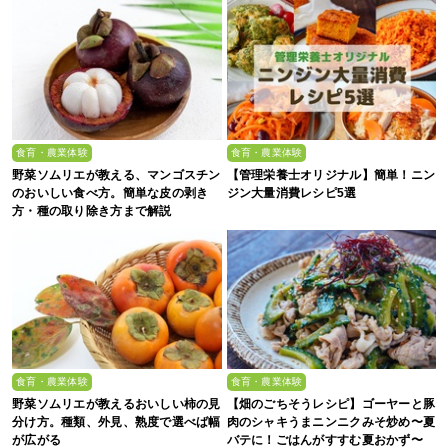
食育・農業体験
食育・農業体験
野菜ソムリエが教える、マンゴスチン
【管理栄養士オリジナル】簡単！ニン
のおいしい食べ方。簡単な皮の剥き
ジン大量消費レシピ5選
方・種の取り除き方まで解説
食育・農業体験
食育・農業体験
野菜ソムリエが教えるおいしい柿の見
【畑のごちそうレシピ】ゴーヤーと豚
分け方。種類、外見、熟度で選べば幅
肉のシャキうまニンニクみそ炒め〜夏
が広がる
バテに！ごはんがすすむ夏おかず〜