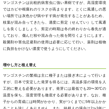
マンゴスチンは比較的病害虫に強い果樹ですが、高湿度環境
ではカビや根腐れのリスクが高まります。とくに風通しの悪
い場所では灰色かび病やすす病が発生することがあるため、
枝葉が混み合ってきたら、適度に剪定（せんてい）して風通
しを良くしましょう。剪定の時期は冬の終わりから春先が適
しており、傷んだ枝や混み合った枝を間引くようにします。
殺菌剤や害虫忌避剤の使用は必要に応じて行い、薬剤は植物
に負担をかけない濃度で使うようにしてください。
増やし方と植え替え
マンゴスチンの繁殖は主に種子または接ぎ木によって行いま
すが、日本で安定した発芽を得るには、高温多湿の環境を人
工的に整える必要があります。発芽には最低でも20〜30℃の
温度を保ち、湿度管理も徹底する必要があります。なお、種
子からの育成には時間がかかり、実がつくまでに5年以上かか
ることも珍しくありません。また、鉢植えの場合は2〜3年に