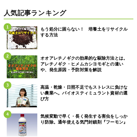
人気記事ランキング
もう処分に困らない！ 培養土をリサイクル
する方法
オオアレチノギクの効果的な駆除方法とは。
アレチノギク・ヒメムカシヨモギとの違い
や、発生原因・予防対策を解説
高温・乾燥・日照不足でもストレスに負けな
い農業へ。バイオスティミュラント資材の選
び方
気候変動で早く・長く発生する害虫をしっか
り防除。通年使える気門封鎖剤『フーモン』