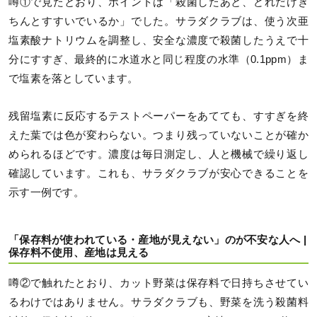
噂①で見たとおり、ポイントは「殺菌したあと、どれだけき
ちんとすすいでいるか」でした。サラダクラブは、使う次亜
塩素酸ナトリウムを調整し、安全な濃度で殺菌したうえで十
分にすすぎ、最終的に水道水と同じ程度の水準（0.1ppm）ま
で塩素を落としています。
残留塩素に反応するテストペーパーをあてても、すすぎを終
えた葉では色が変わらない。つまり残っていないことが確か
められるほどです。濃度は毎日測定し、人と機械で繰り返し
確認しています。これも、サラダクラブが安心できることを
示す一例です。
「保存料が使われている・産地が見えない」のが不安な人へ |
保存料不使用、産地は見える
噂②で触れたとおり、カット野菜は保存料で日持ちさせてい
るわけではありません。サラダクラブも、野菜を洗う殺菌料