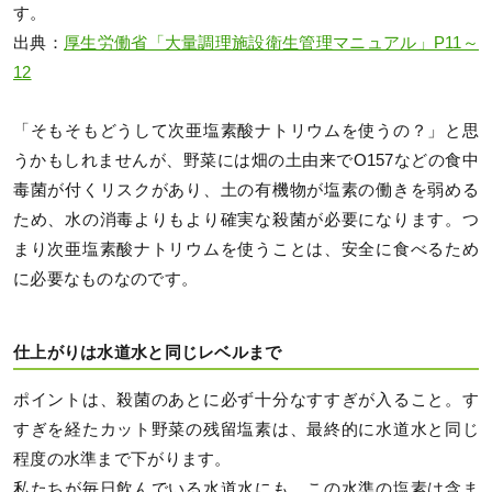
す。
出典：
厚生労働省「大量調理施設衛生管理マニュアル」P11～
12
「そもそもどうして次亜塩素酸ナトリウムを使うの？」と思
うかもしれませんが、野菜には畑の土由来でO157などの食中
毒菌が付くリスクがあり、土の有機物が塩素の働きを弱める
ため、水の消毒よりもより確実な殺菌が必要になります。つ
まり次亜塩素酸ナトリウムを使うことは、安全に食べるため
に必要なものなのです。
仕上がりは水道水と同じレベルまで
ポイントは、殺菌のあとに必ず十分なすすぎが入ること。す
すぎを経たカット野菜の残留塩素は、最終的に水道水と同じ
程度の水準まで下がります。
私たちが毎日飲んでいる水道水にも、この水準の塩素は含ま