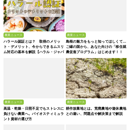
農業ニュース
農業ニュース
ハラール認証とは？ 取得のメリッ
島根の魅力をもっと知ってほしくて…
ト・デメリット、今からできるムスリ
ご縁の国から、あなた向けの「移住就
ム対応の基本を解説【ハラル・ジャパ
農促進プログラム」はじめます！！
ン協会監修】
農業ニュース
農業ニュース
高温・乾燥・日照不足でもストレスに
耕作放棄地とは。荒廃農地や遊休農地
負けない農業へ。バイオスティミュラ
との違い、問題点や解決策まで解説
ント資材の選び方