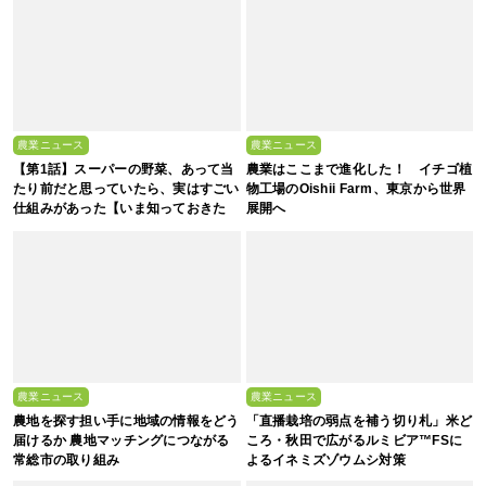
農業ニュース
農業ニュース
【第1話】スーパーの野菜、あって当
農業はここまで進化した！ イチゴ植
たり前だと思っていたら、実はすごい
物工場のOishii Farm、東京から世界
仕組みがあった【いま知っておきた
展開へ
い、これからの”食”の話】
農業ニュース
農業ニュース
農地を探す担い手に地域の情報をどう
「直播栽培の弱点を補う切り札」米ど
届けるか 農地マッチングにつながる
ころ・秋田で広がるルミビア™FSに
常総市の取り組み
よるイネミズゾウムシ対策