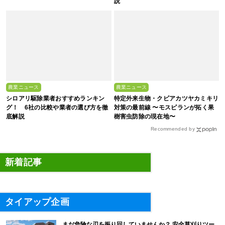
説
農業ニュース
農業ニュース
シロアリ駆除業者おすすめランキン
特定外来生物・クビアカツヤカミキリ
グ！ 6社の比較や業者の選び方を徹
対策の最前線 〜モスピランが拓く果
底解説
樹害虫防除の現在地〜
Recommended by
新着記事
タイアップ企画
まだ危険な刃を振り回していませんか？ 安全草刈りツー