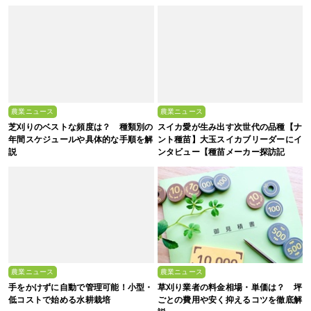
い、これからの”食”の話】
農業ニュース
農業ニュース
芝刈りのベストな頻度は？ 種類別の
スイカ愛が生み出す次世代の品種【ナ
年間スケジュールや具体的な手順を解
ント種苗】大玉スイカブリーダーにイ
説
ンタビュー【種苗メーカー探訪記
Vol.4】
農業ニュース
農業ニュース
手をかけずに自動で管理可能！小型・
草刈り業者の料金相場・単価は？ 坪
低コストで始める水耕栽培
ごとの費用や安く抑えるコツを徹底解