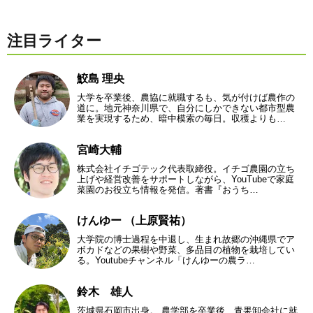
注目ライター
鮫島 理央
大学を卒業後、農協に就職するも、気が付けば農作の
道に。地元神奈川県で、自分にしかできない都市型農
業を実現するため、暗中模索の毎日。収穫よりも…
宮崎大輔
株式会社イチゴテック代表取締役。イチゴ農園の立ち
上げや経営改善をサポートしながら、YouTubeで家庭
菜園のお役立ち情報を発信。著書『おうち…
けんゆー （上原賢祐）
大学院の博士過程を中退し、生まれ故郷の沖縄県でア
ボカドなどの果樹や野菜、多品目の植物を栽培してい
る。Youtubeチャンネル「けんゆーの農ラ…
鈴木 雄人
茨城県石岡市出身。 農学部を卒業後、青果卸会社に就