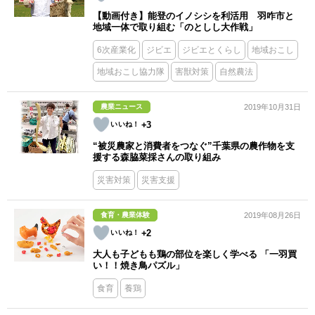
【動画付き】能登のイノシシを利活用 羽咋市と
地域一体で取り組む「のとしし大作戦」
6次産業化
ジビエ
ジビエとくらし
地域おこし
地域おこし協力隊
害獣対策
自然農法
農業ニュース
2019年10月31日
+3
“被災農家と消費者をつなぐ”千葉県の農作物を支
援する森脇菜採さんの取り組み
災害対策
災害支援
食育・農業体験
2019年08月26日
+2
大人も子どもも鶏の部位を楽しく学べる 「一羽買
い！！焼き鳥パズル」
食育
養鶏