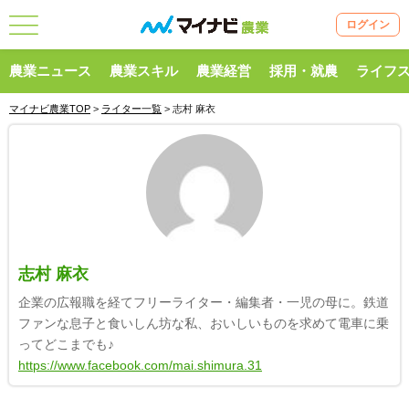
ログイン
農業ニュース
農業スキル
農業経営
採用・就農
ライフ
マイナビ農業TOP
>
ライター一覧
> 志村 麻衣
志村 麻衣
企業の広報職を経てフリーライター・編集者・一児の母に。鉄道
ファンな息子と食いしん坊な私、おいしいものを求めて電車に乗
ってどこまでも♪
https://www.facebook.com/mai.shimura.31