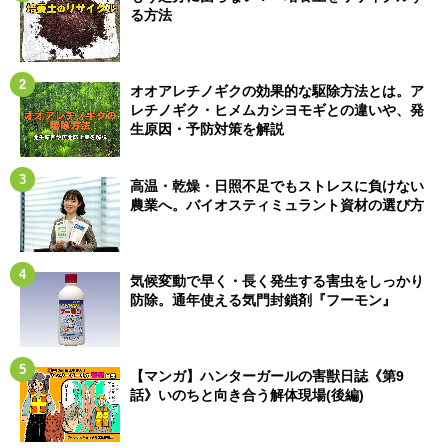
る方法
オオアレチノギクの効果的な駆除方法とは。ア
レチノギク・ヒメムカシヨモギとの違いや、発
生原因・予防対策を解説
高温・乾燥・日照不足でもストレスに負けない
農業へ。バイオスティミュラント資材の選び方
気候変動で早く・長く発生する害虫をしっかり
防除。通年使える気門封鎖剤『フーモン』
【マンガ】ハンターガールの害獣日誌《第9
話》いのちと向き合う解体現場(後編)