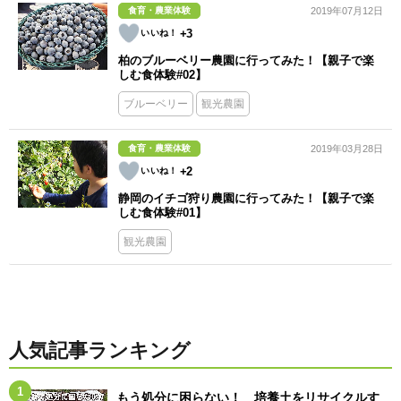
食育・農業体験
2019年07月12日
+3
柏のブルーベリー農園に行ってみた！【親子で楽
しむ食体験#02】
ブルーベリー
観光農園
食育・農業体験
2019年03月28日
+2
静岡のイチゴ狩り農園に行ってみた！【親子で楽
しむ食体験#01】
観光農園
人気記事ランキング
もう処分に困らない！ 培養土をリサイクルす