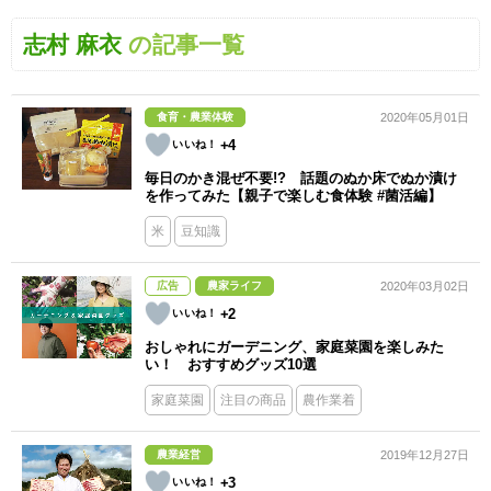
志村 麻衣
の記事一覧
食育・農業体験
2020年05月01日
+4
毎日のかき混ぜ不要!? 話題のぬか床でぬか漬け
を作ってみた【親子で楽しむ食体験 #菌活編】
米
豆知識
広告
農家ライフ
2020年03月02日
+2
おしゃれにガーデニング、家庭菜園を楽しみた
い！ おすすめグッズ10選
家庭菜園
注目の商品
農作業着
農業経営
2019年12月27日
+3