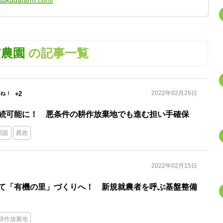
-tsukudafarm.com/
だ農園
の記事一覧
2022年02月26日
+2
続可能に！ 悪条件の耕作放棄地でも進む担い手確保
問題
農政
2022年02月15日
て「有機の里」づくりへ！ 新規就農者を呼ぶ基盤整備
耕作放棄地