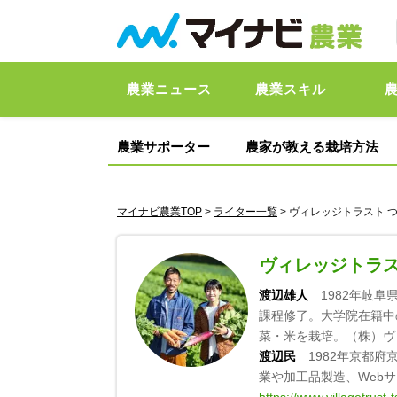
農業ニュース
農業スキル
農業サポーター
農家が教える栽培方法
マイナビ農業TOP
>
ライター一覧
> ヴィレッジトラスト 
ヴィレッジトラス
渡辺雄人
1982年岐阜
課程修了。大学院在籍中の
菜・米を栽培。（株）ヴ
渡辺民
1982年京都府
業や加工品製造、Web