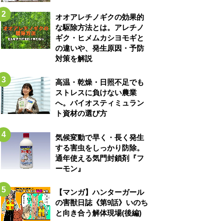
オオアレチノギクの効果的
な駆除方法とは。アレチノ
ギク・ヒメムカシヨモギと
の違いや、発生原因・予防
対策を解説
高温・乾燥・日照不足でも
ストレスに負けない農業
へ。バイオスティミュラン
ト資材の選び方
気候変動で早く・長く発生
する害虫をしっかり防除。
通年使える気門封鎖剤『フ
ーモン』
【マンガ】ハンターガール
の害獣日誌《第9話》いのち
と向き合う解体現場(後編)