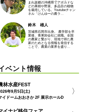
まれ故郷の沖縄県でアボカドな
どの果樹や野菜、多品目の植物
を栽培している。Youtubeチャン
ネル「けんゆーの農ラ…
鈴木 雄人
茨城県石岡市出身。 農学部を卒
業後、青果卸会社に就職。全国
の農家と繋がり、現地で得た農
家のためとなる情報を発信する
ことで、農業の業界を盛り…
イベント情報
農林水産FEST
2026年9月5日(土)
マイドームおおさか 2F 展示ホールD
マイナビ移住フェア