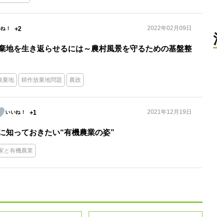
2022年02月09日
+2
棄地を生き返らせるには～農村風景を守るための基盤整
放棄地
耕作放棄地問題
農政
2021年12月19日
+1
に知っておきたい“有機農業の姿”
家と有機農業