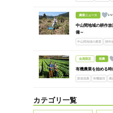
農業ニュース
中山間地域の耕作放
備～
中山間地域の農業
耕作
会員限定
就農
有機農業を始める時
新規就農
有機栽培
農
カテゴリ一覧