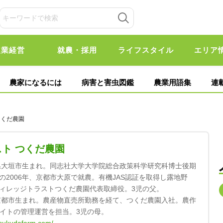
農業経営
就農・採用
ライフスタイル
エリア
農家になるには
病害と害虫図鑑
農業用語集
連
つくだ農園
ト つくだ農園
県大垣市生まれ。同志社大学大学院総合政策科学研究科博士後期
2006年、京都市大原で就農。有機JAS認証を取得し露地野
ィレッジトラストつくだ農園代表取締役。3児の父。
京都市生まれ。農産物直売所勤務を経て、つくだ農園入社。農作
サイトの管理運営を担当。3児の母。