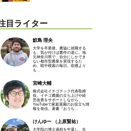
注目ライター
鮫島 理央
大学を卒業後、農協に就職する
も、気が付けば農作の道に。地
元神奈川県で、自分にしかでき
ない都市型農業を実現するた
め、暗中模索の毎日。収穫より
も…
宮崎大輔
株式会社イチゴテック代表取締
役。イチゴ農園の立ち上げや経
営改善をサポートしながら、
YouTubeで家庭菜園のお役立ち情
報を発信。著書『おうち…
けんゆー （上原賢祐）
大学院の博士過程を中退し、生