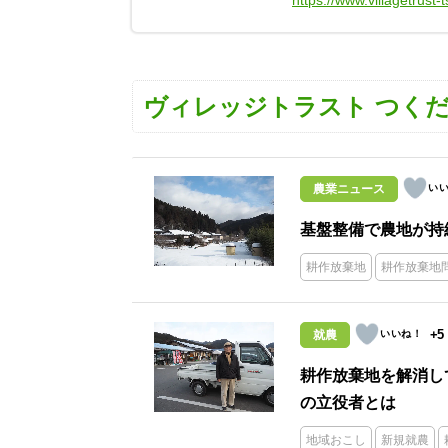
https://www.villagetrust
ヴィレッジトラスト つく
農業ニュース
基盤整備で農地が持
耕作放棄地
耕作放棄地
+5
就農
耕作放棄地を解消し
の立役者とは
地域おこし
新規就農