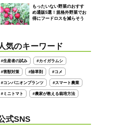
もったいない野菜のおすす
め通販5選！規格外野菜でお
得にフードロスを減らそう
人気のキーワード
#生産者の試み
#カイガラムシ
#害獣対策
#除草剤
#コメ
#コンパニオンプランツ
#スマート農業
#ミニトマト
#農家が教える栽培方法
公式SNS