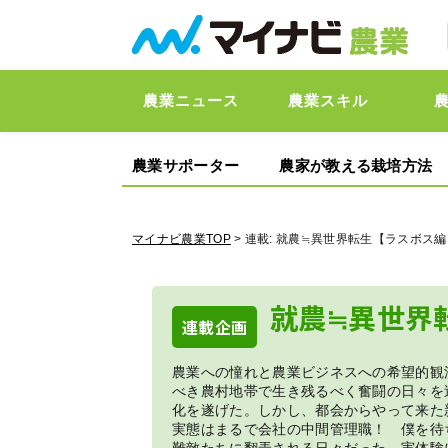
農業ニュース
農業スキル
農業サポーター
農家が教える栽培方法
マイナビ農業TOP
> 連載:
就農≒異世界転生【ラスボス編
就農≒異世界
連載企画
農業への憧れと農業ビジネスへの希望的観
べき農村地帯で生き残るべく奮闘の日々を
化を遂げた。しかし、都会からやって来た
実態はまるで会社の中間管理職！ 僕を待