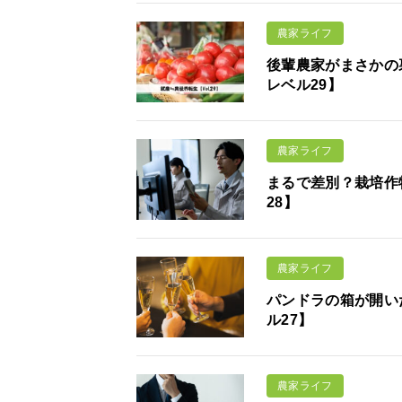
農家ライフ
後輩農家がまさかの
レベル29】
農家ライフ
まるで差別？栽培作
28】
農家ライフ
パンドラの箱が開い
ル27】
農家ライフ