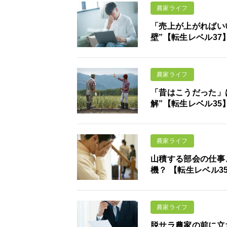
農家ライフ
「売上が上がればい
壁”【転生レベル37
農家ライフ
「昔はこうだった」
解”【転生レベル35
農家ライフ
山積する部会の仕事
機？ 【転生レベル3
農家ライフ
脱サラ農家の前に立