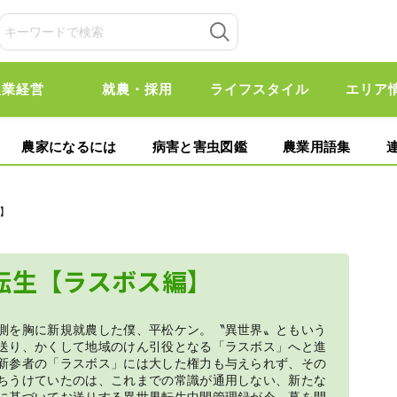
農業経営
就農・採用
ライフスタイル
エリア
農家になるには
病害と害虫図鑑
農業用語集
】
転生【ラスボス編】
測を胸に新規就農した僕、平松ケン。〝異世界〟ともいう
送り、かくして地域のけん引役となる「ラスボス」へと進
新参者の「ラスボス」には大した権力も与えられず、その
ちうけていたのは、これまでの常識が通用しない、新たな