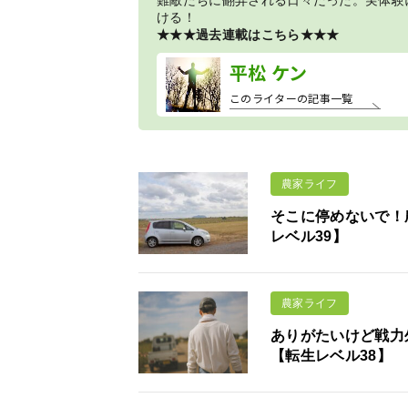
難敵たちに翻弄される日々だった。実体験
ける！
★★★過去連載はこちら★★★
平松 ケン
このライターの記事一覧
農家ライフ
そこに停めないで！
レベル39】
農家ライフ
ありがたいけど戦力
【転生レベル38】