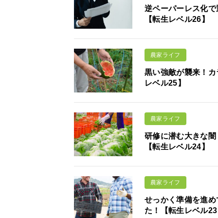
逆ペーパーレス化で
【転生レベル26】
農家ライフ
黒い強敵が襲来！カ
レベル25】
農家ライフ
研修に潜む大きな闇
【転生レベル24】
農家ライフ
せっかく準備を進め
た！【転生レベル23