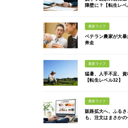
障壁に？【転生レベ
農家ライフ
ベテラン農家が大暴
奔走
農家ライフ
猛暑、人手不足、資
【転生レベル32】
農家ライフ
販路拡大へ、ふるさ
も、注文はまさかの