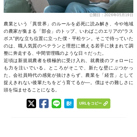
公開日：
2026年05月19日
農業という「異世界」のルールを必死に読み解き、今や地域
の農家が集まる「部会」のトップ、いわばこのエリアの“ラス
ボス”的な立ち位置に立った僕・平松ケン。そこで待っていた
のは、職人気質のベテランと理想に燃える若手に挟まれて調
整に奔走する、中間管理職のような日々だった。
近頃は新規就農者を積極的に受け入れ、就農後のフォローに
も力を注いでいる。ところがそこで、新たな壁にぶつかっ
た。会社員時代の感覚が抜けきらず、農業を「経営」として
捉えきれない後輩たちをどう育てるか―。僕はその難しさに
頭を悩ませることになる。
URLをコピー