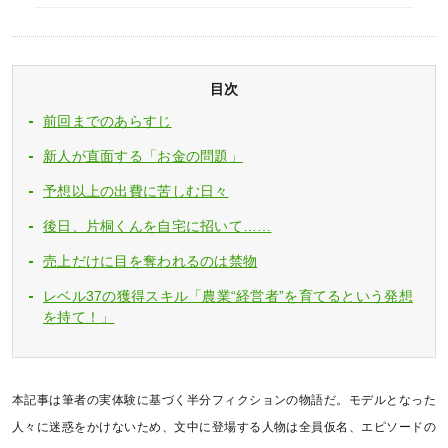
目次
前回までのあらすじ
新人が直面する「お金の問題」
予想以上の出費に苦しむ日々
後日、片桐くんを自宅に招いて……
売上だけに目を奪われるのは禁物
レベル37の獲得スキル「農業“経営者”を育てるという発想
を持て！」
本記事は筆者の実体験に基づく半分フィクションの物語だ。モデルとなった
人々に迷惑をかけないため、文中に登場する人物は全員仮名、エピソードの