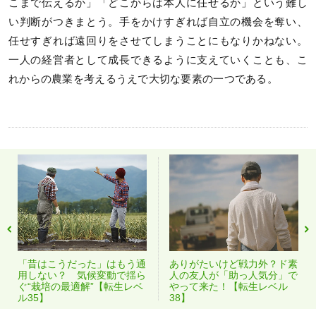
こまで伝えるか」「どこからは本人に任せるか」という難し
い判断がつきまとう。手をかけすぎれば自立の機会を奪い、
任せすぎれば遠回りをさせてしまうことにもなりかねない。
一人の経営者として成長できるように支えていくことも、こ
れからの農業を考えるうえで大切な要素の一つである。
「昔はこうだった」はもう通
ありがたいけど戦力外？ド素
用しない？ 気候変動で揺ら
人の友人が「助っ人気分」で
ぐ“栽培の最適解”【転生レベ
やって来た！【転生レベル
ル35】
38】