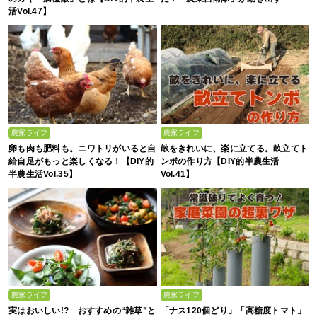
活Vol.47】
農家ライフ
農家ライフ
卵も肉も肥料も。ニワトリがいると自
畝をきれいに、楽に立てる。畝立てト
給自足がもっと楽しくなる！【DIY的
ンボの作り方【DIY的半農生活
半農生活Vol.35】
Vol.41】
農家ライフ
農家ライフ
実はおいしい!? おすすめの“雑草”と
「ナス120個どり」「高糖度トマト」