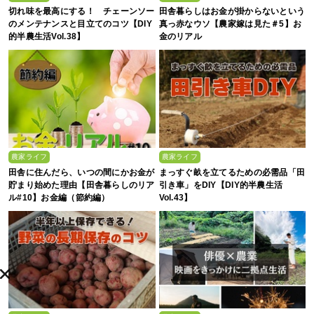
切れ味を最高にする！ チェーンソー
田舎暮らしはお金が掛からないという
のメンテナンスと目立てのコツ【DIY
真っ赤なウソ【農家嫁は見た＃5】お
的半農生活Vol.38】
金のリアル
農家ライフ
農家ライフ
田舎に住んだら、いつの間にかお金が
まっすぐ畝を立てるための必需品「田
貯まり始めた理由【田舎暮らしのリア
引き車」をDIY【DIY的半農生活
ル#10】お金編（節約編）
Vol.43】