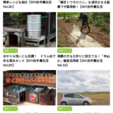
簡単レシピを紹介【DIY的半農生活
「極甘トウモロコシ」を成功させる超
Vol.30】
裏ワザ栽培術！【DIY的半農生活
Vol.49】
農家ライフ
農家ライフ
水やり＆洗いにも活躍！ ドラム缶で
発酵の力を土作りに役立てる！「米ぬ
作る雨水タンク【DIY的半農生活
か」徹底活用術【DIY的半農生活
Vol.29】
Vol.32】
農家ライフ
農家ライフ