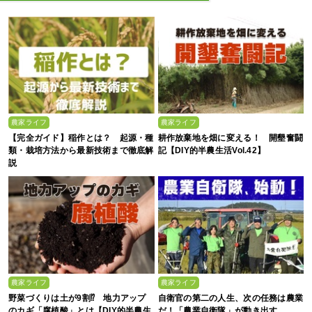
農家ライフ
農家ライフ
【完全ガイド】稲作とは？ 起源・種
耕作放棄地を畑に変える！ 開墾奮闘
類・栽培方法から最新技術まで徹底解
記【DIY的半農生活Vol.42】
説
農家ライフ
農家ライフ
野菜づくりは土が9割⁉ 地力アップ
自衛官の第二の人生、次の任務は農業
のカギ「腐植酸」とは【DIY的半農生
だ！「農業自衛隊」が動き出す