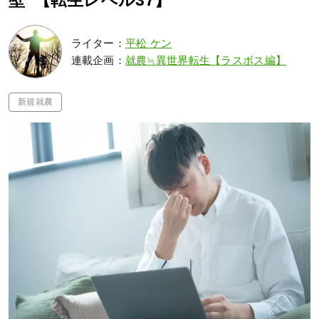
壁”【転生レベル37】
ライター：
平松 ケン
連載企画：
就農≒異世界転生【ラスボス編】
新規就農