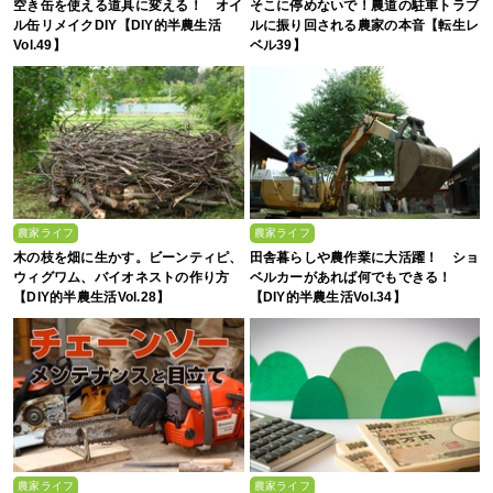
空き缶を使える道具に変える！ オイ
そこに停めないで！農道の駐車トラブ
ル缶リメイクDIY【DIY的半農生活
ルに振り回される農家の本音【転生レ
Vol.49】
ベル39】
農家ライフ
農家ライフ
木の枝を畑に生かす。ビーンティピ、
田舎暮らしや農作業に大活躍！ ショ
ウィグワム、バイオネストの作り方
ベルカーがあれば何でもできる！
【DIY的半農生活Vol.28】
【DIY的半農生活Vol.34】
農家ライフ
農家ライフ