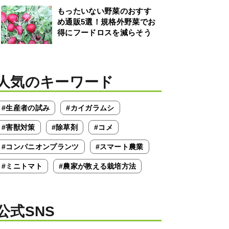
もったいない野菜のおすす
め通販5選！規格外野菜でお
得にフードロスを減らそう
人気のキーワード
#生産者の試み
#カイガラムシ
#害獣対策
#除草剤
#コメ
#コンパニオンプランツ
#スマート農業
#ミニトマト
#農家が教える栽培方法
公式SNS