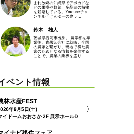
まれ故郷の沖縄県でアボカドな
どの果樹や野菜、多品目の植物
を栽培している。Youtubeチャ
ンネル「けんゆーの農ラ…
鈴木 雄人
茨城県石岡市出身。 農学部を卒
業後、青果卸会社に就職。全国
の農家と繋がり、現地で得た農
家のためとなる情報を発信する
ことで、農業の業界を盛り…
イベント情報
農林水産FEST
2026年9月5日(土)
マイドームおおさか 2F 展示ホールD
マイナビ移住フェア