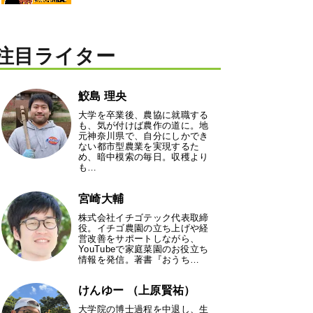
注目ライター
鮫島 理央
大学を卒業後、農協に就職する
も、気が付けば農作の道に。地
元神奈川県で、自分にしかでき
ない都市型農業を実現するた
め、暗中模索の毎日。収穫より
も…
宮崎大輔
株式会社イチゴテック代表取締
役。イチゴ農園の立ち上げや経
営改善をサポートしながら、
YouTubeで家庭菜園のお役立ち
情報を発信。著書『おうち…
けんゆー （上原賢祐）
大学院の博士過程を中退し、生