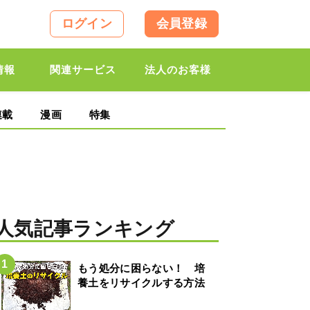
ログイン
会員登録
情報
関連サービス
法人のお客様
連載
漫画
特集
人気記事ランキング
もう処分に困らない！ 培
養土をリサイクルする方法