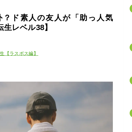
外？ド素人の友人が「助っ人気
生レベル38】
転生【ラスボス編】