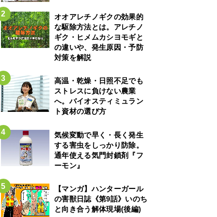
オオアレチノギクの効果的
な駆除方法とは。アレチノ
ギク・ヒメムカシヨモギと
の違いや、発生原因・予防
対策を解説
高温・乾燥・日照不足でも
ストレスに負けない農業
へ。バイオスティミュラン
ト資材の選び方
気候変動で早く・長く発生
する害虫をしっかり防除。
通年使える気門封鎖剤『フ
ーモン』
【マンガ】ハンターガール
の害獣日誌《第9話》いのち
と向き合う解体現場(後編)