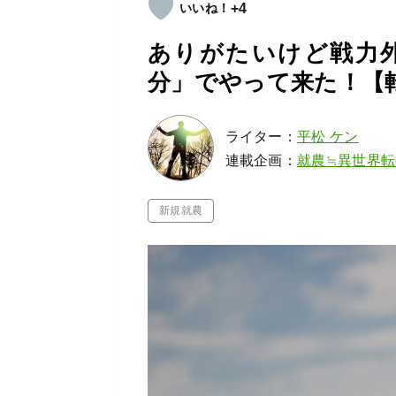
+4
ありがたいけど戦力
分」でやって来た！【転
ライター：
平松 ケン
連載企画：
就農≒異世界
新規就農