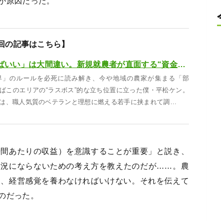
が原因だった。
回の記事はこちら】
「売上が上がればいい」は大間違い。新規就農者が直面する“資金繰りの壁”【転生レベル37】
界」のルールを必死に読み解き、今や地域の農家が集まる「部
ばこのエリアの“ラスボス”的な立ち位置に立った僕・平松ケン。
は、職人気質のベテランと理想に燃える若手に挟まれて調…
時間あたりの収益）を意識することが重要」と説き、
状況にならないための考え方を教えたのだが……。農
く、経営感覚を養わなければいけない。それを伝えて
のだった。