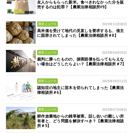
友人からもらった新米。食べきれなかった分を販
売するのは犯罪？【農業法律相談所#9】
2025年10月08日
農業ニュース
高米価を受けて地代の見直しを要求するも、借主
に固辞されてしまった【農業法律相談所＃8】
2025年09月03日
農業ニュース
裁判に勝ったものの、損害賠償を払ってもらえな
い場合はどうしたらよい？【農業法律相談所＃7】
2025年08月12日
農業ニュース
認知症の地主に苗木を切られてしまった【農業法
律相談所＃6】
2025年07月08日
農業ニュース
耕作放棄地からの雑草被害。話し合いの難しい所
有者と、どう問題を解決すべき？【農業法律相談
所＃5】