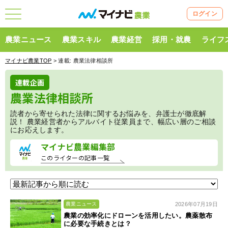
ログイン
農業ニュース
農業スキル
農業経営
採用・就農
ライフ
マイナビ農業TOP
> 連載:
農業法律相談所
連載企画
農業法律相談所
読者から寄せられた法律に関するお悩みを、弁護士が徹底解
説！ 農業経営者からアルバイト従業員まで、幅広い層のご相談
にお応えします。
マイナビ農業編集部
このライターの記事一覧
2026年07月19日
農業ニュース
農業の効率化にドローンを活用したい。農薬散布
に必要な手続きとは？