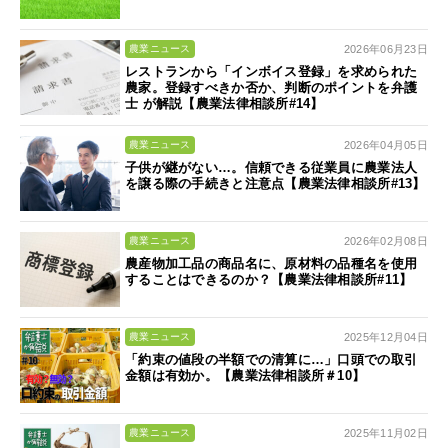
2026年06月23日
農業ニュース
レストランから「インボイス登録」を求められた
農家。登録すべきか否か、判断のポイントを弁護
士 が解説【農業法律相談所#14】
2026年04月05日
農業ニュース
子供が継がない…。信頼できる従業員に農業法人
を譲る際の手続きと注意点【農業法律相談所#13】
2026年02月08日
農業ニュース
農産物加工品の商品名に、原材料の品種名を使用
することはできるのか？【農業法律相談所#11】
2025年12月04日
農業ニュース
「約束の値段の半額での清算に…」口頭での取引
金額は有効か。【農業法律相談所＃10】
2025年11月02日
農業ニュース