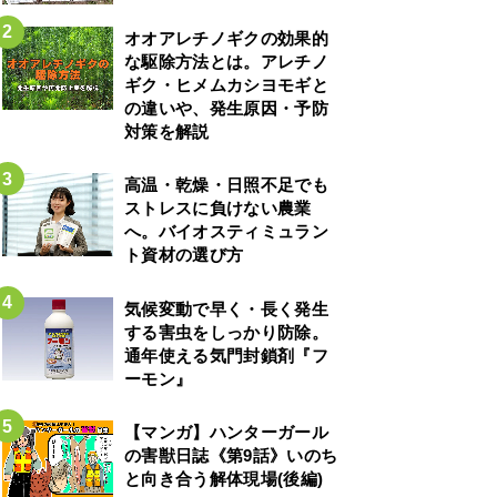
オオアレチノギクの効果的
な駆除方法とは。アレチノ
ギク・ヒメムカシヨモギと
の違いや、発生原因・予防
対策を解説
高温・乾燥・日照不足でも
ストレスに負けない農業
へ。バイオスティミュラン
ト資材の選び方
気候変動で早く・長く発生
する害虫をしっかり防除。
通年使える気門封鎖剤『フ
ーモン』
【マンガ】ハンターガール
の害獣日誌《第9話》いのち
と向き合う解体現場(後編)