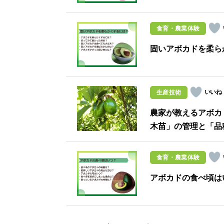
食育・農業体験
固いアボカドを柔ら
生産技術
農家が教えるアボカ
木苗」の管理と「品
食育・農業体験
アボカドの食べ頃は