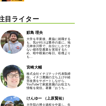
注目ライター
鮫島 理央
大学を卒業後、農協に就職する
も、気が付けば農作の道に。地
元神奈川県で、自分にしかでき
ない都市型農業を実現するた
め、暗中模索の毎日。収穫より
も…
宮崎大輔
株式会社イチゴテック代表取締
役。イチゴ農園の立ち上げや経
営改善をサポートしながら、
YouTubeで家庭菜園のお役立ち
情報を発信。著書『おうち…
けんゆー （上原賢祐）
大学院の博士過程を中退し、生