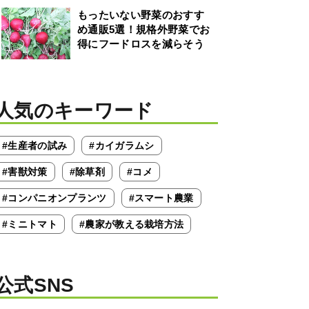
もったいない野菜のおすす
め通販5選！規格外野菜でお
得にフードロスを減らそう
人気のキーワード
#生産者の試み
#カイガラムシ
#害獣対策
#除草剤
#コメ
#コンパニオンプランツ
#スマート農業
#ミニトマト
#農家が教える栽培方法
公式SNS