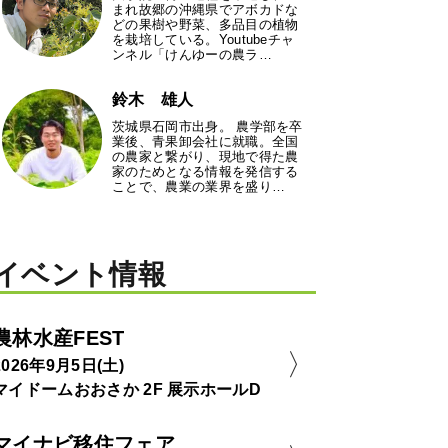
まれ故郷の沖縄県でアボカドな
どの果樹や野菜、多品目の植物
を栽培している。Youtubeチャ
ンネル「けんゆーの農ラ…
鈴木 雄人
茨城県石岡市出身。 農学部を卒
業後、青果卸会社に就職。全国
の農家と繋がり、現地で得た農
家のためとなる情報を発信する
ことで、農業の業界を盛り…
イベント情報
農林水産FEST
2026年9月5日(土)
マイドームおおさか 2F 展示ホールD
マイナビ移住フェア