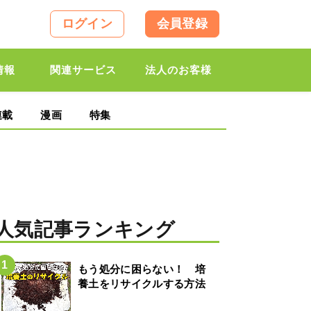
ログイン
会員登録
情報
関連サービス
法人のお客様
連載
漫画
特集
人気記事ランキング
もう処分に困らない！ 培
養土をリサイクルする方法