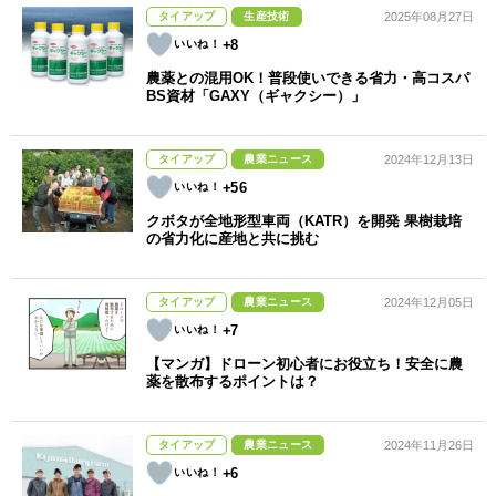
タイアップ
生産技術
2025年08月27日
+8
農薬との混用OK！普段使いできる省力・高コスパ
BS資材「GAXY（ギャクシー）」
タイアップ
農業ニュース
2024年12月13日
+56
クボタが全地形型車両（KATR）を開発 果樹栽培
の省力化に産地と共に挑む
タイアップ
農業ニュース
2024年12月05日
+7
【マンガ】ドローン初心者にお役立ち！安全に農
薬を散布するポイントは？
タイアップ
農業ニュース
2024年11月26日
+6