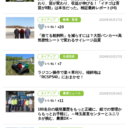
わり、苗が変わり、収益が伸びる！「イチゴは育
苗が8割」は本当だった。検証最終レポート(#4)
タイアップ
酪農・畜産
2026年05月27日
+20
「捨てる粗飼料」を減らすには？大型バンカー×高
気密性シートで変わるサイレージ品質
タイアップ
生産技術
2026年03月27日
+7
ラジコン操作で楽々草刈り。傾斜地は
「RCSP540」におまかせ！
タイアップ
農業ニュース
2026年03月04日
+11
180名分の栽培履歴をもっと正確に、紙での管理か
らもっとお手軽に。～埼玉産直センターとユニリ
タが挑む、農業DX～