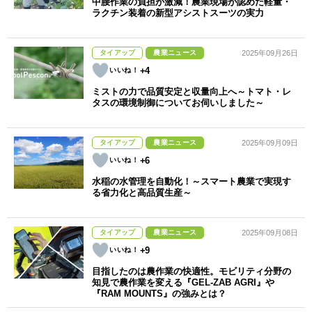
中腰作業の負担が激減！農業現場が認めた軽量・
ラクチン装着の新型アシストスーツの実力
タイアップ
農業ニュース
2025年09月26日
+4
ミストの力で品質安定と収量向上へ～トマト・レ
タスの環境制御についてお伺いしました～
タイアップ
農業ニュース
2025年09月09日
+6
水稲の水管理を自動化！～スマート農業で実現す
る省力化と高品質生産～
タイアップ
農業ニュース
2025年09月08日
+9
目指したのは農作業の快適性。モビリティ分野の
知見で農作業を変える『GEL-ZAB AGRI』や
『RAM MOUNTS』の強みとは？