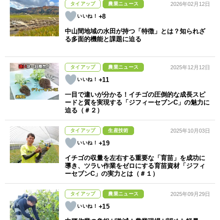
タイアップ
農業ニュース
2026年02月12日
+8
中山間地域の水田が持つ「特徴」とは？知られざ
る多面的機能と課題に迫る
タイアップ
農業ニュース
2025年12月12日
+11
一目で違いが分かる！イチゴの圧倒的な成長スピ
ードと質を実現する「ジフィーセブンC」の魅力に
迫る（＃２）
タイアップ
生産技術
2025年10月03日
+19
イチゴの収量を左右する重要な「育苗」を成功に
導き、ツラい作業をゼロにする育苗資材「ジフィ
ーセブンC」の実力とは（＃１）
タイアップ
農業ニュース
2025年09月29日
+15