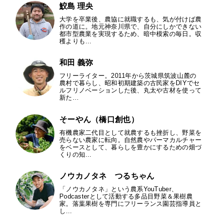
鮫島 理央
大学を卒業後、農協に就職するも、気が付けば農
作の道に。地元神奈川県で、自分にしかできない
都市型農業を実現するため、暗中模索の毎日。収
穫よりも…
和田 義弥
フリーライター。2011年から茨城県筑波山麓の
農村で暮らし、昭和初期建築の古民家をDIYでセ
ルフリノベーションした後、丸太や古材を使って
新た…
そーやん（橋口創也）
有機農家二代目として就農するも挫折し、野菜を
売らない農家に転向。自然農やパーマカルチャー
をベースとして、暮らしを豊かにするための畑づ
くりの知…
ノウカノタネ つるちゃん
「ノウカノタネ」という農系YouTuber、
Podcasterとして活動する多品目野菜＆果樹農
家。落葉果樹を専門にフリーランス園芸指導員と
し…