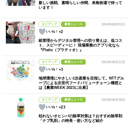
新しい挑戦、素晴らしい仲間、来島牧場で待って
います！
タイアップ
農業ニュース
2024年08月01日
+2
紙管理からデジタル管理への切り替えは、低コス
ト、スピーディーに！ 現場業務のアプリ化なら
『Platio（プラティオ）』
タイアップ
農業ニュース
2023年09月22日
+3
地球環境にやさしい1次産業を目指して。NTTグル
ープによる次世代フードバリューチェーン構想と
は【農業WEEK 2023に出展】
タイアップ
農業ニュース
2023年06月30日
+23
枯れないオヒシバの除草対策は？おすすめ除草剤
「ナブ乳剤」の特長・使い方など紹介