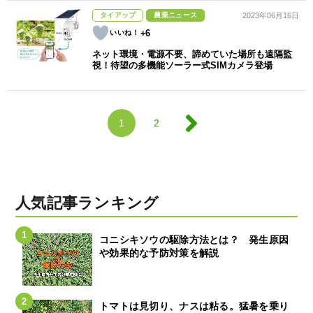
タイアップ
農業ニュース
2023年06月16日
+6
ネット環境・電源不要、諦めていた場所も遠隔監
視！待望の多機能ソーラー式SIMカメラ登場
1
2
人気記事ランキング
コニシキソウの駆除方法とは？ 発生原因
や効果的な予防対策を解説
トマトは見切り、ナスは粘る。猛暑を乗り