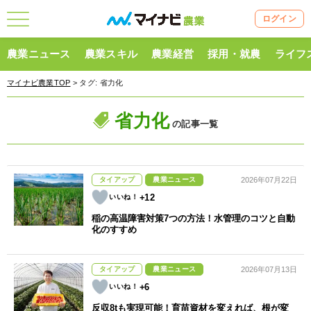
ログイン
農業ニュース
農業スキル
農業経営
採用・就農
ライフ
マイナビ農業TOP
> タグ:
省力化
省力化
の記事一覧
タイアップ
農業ニュース
2026年07月22日
+12
稲の高温障害対策7つの方法！水管理のコツと自動
化のすすめ
タイアップ
農業ニュース
2026年07月13日
+6
反収8tも実現可能！育苗資材を変えれば、根が変