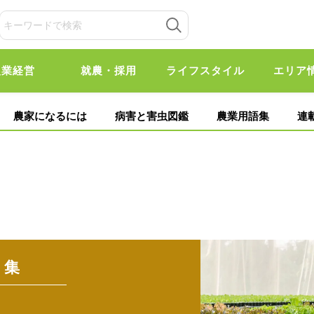
農業経営
就農・採用
ライフスタイル
エリア
農家になるには
病害と害虫図鑑
農業用語集
連
 集