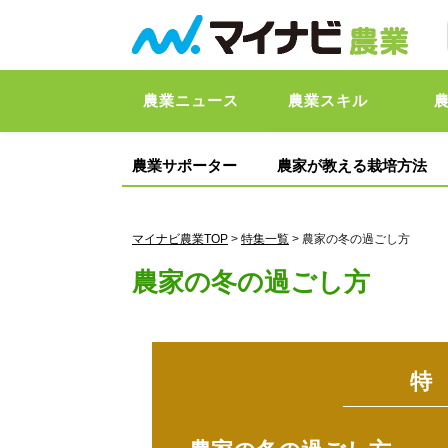
農業ニュース
農業スキル
農業サポーター
農家が教える栽培方法
マイナビ農業TOP
>
特集一覧
> 農家の冬の過ごし方
農家の冬の過ごし方
特