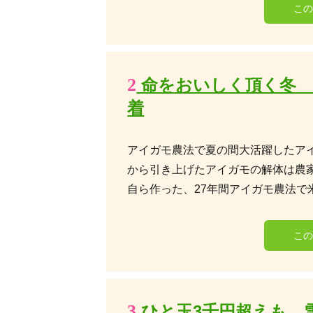
こ
2
命をおいしく頂く冬 
着
アイガモ農法で夏の間大活躍したア
から引き上げたアイガモの解体は農
自ら作った、27年間アイガモ農法で
こ
3
ひと玉3千円超えも、