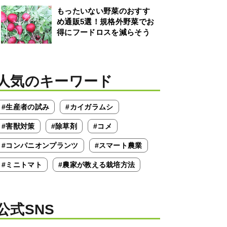
もったいない野菜のおすす
め通販5選！規格外野菜でお
得にフードロスを減らそう
人気のキーワード
#生産者の試み
#カイガラムシ
#害獣対策
#除草剤
#コメ
#コンパニオンプランツ
#スマート農業
#ミニトマト
#農家が教える栽培方法
公式SNS