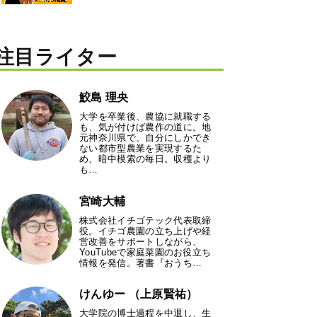
注目ライター
鮫島 理央
大学を卒業後、農協に就職する
も、気が付けば農作の道に。地
元神奈川県で、自分にしかでき
ない都市型農業を実現するた
め、暗中模索の毎日。収穫より
も…
宮崎大輔
株式会社イチゴテック代表取締
役。イチゴ農園の立ち上げや経
営改善をサポートしながら、
YouTubeで家庭菜園のお役立ち
情報を発信。著書『おうち…
けんゆー （上原賢祐）
大学院の博士過程を中退し、生