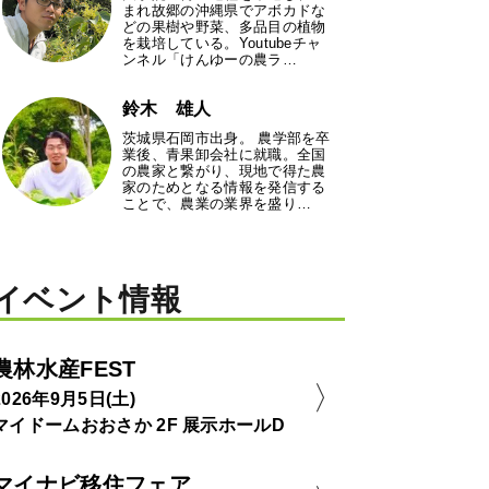
まれ故郷の沖縄県でアボカドな
どの果樹や野菜、多品目の植物
を栽培している。Youtubeチャ
ンネル「けんゆーの農ラ…
鈴木 雄人
茨城県石岡市出身。 農学部を卒
業後、青果卸会社に就職。全国
の農家と繋がり、現地で得た農
家のためとなる情報を発信する
ことで、農業の業界を盛り…
イベント情報
農林水産FEST
2026年9月5日(土)
マイドームおおさか 2F 展示ホールD
マイナビ移住フェア