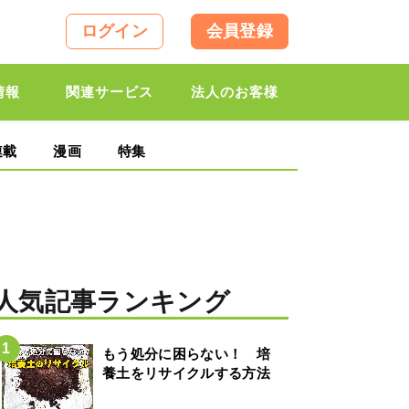
ログイン
会員登録
情報
関連サービス
法人のお客様
連載
漫画
特集
人気記事ランキング
もう処分に困らない！ 培
養土をリサイクルする方法