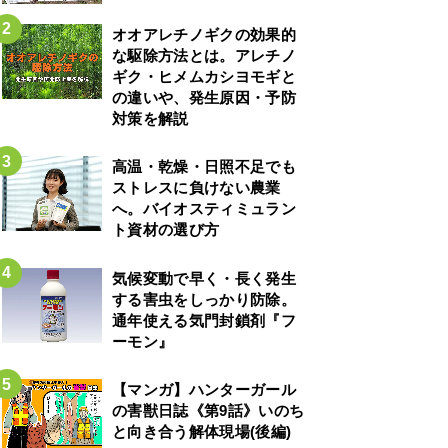
オオアレチノギクの効果的
な駆除方法とは。アレチノ
ギク・ヒメムカシヨモギと
の違いや、発生原因・予防
対策を解説
高温・乾燥・日照不足でも
ストレスに負けない農業
へ。バイオスティミュラン
ト資材の選び方
気候変動で早く・長く発生
する害虫をしっかり防除。
通年使える気門封鎖剤『フ
ーモン』
【マンガ】ハンターガール
の害獣日誌《第9話》いのち
と向き合う解体現場(後編)