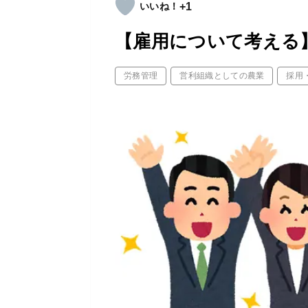
+1
【雇用について考える
労務管理
営利組織としての農業
採用