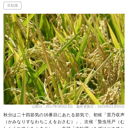
豆知識
公開日：
2017年09月23日
最終更新日：
2020年02月03日
秋分は二十四節気の16番目にあたる節気で、初候「雷乃収声
（かみなりすなわちこえをおさむ）」、次候「蟄虫坯戸（む