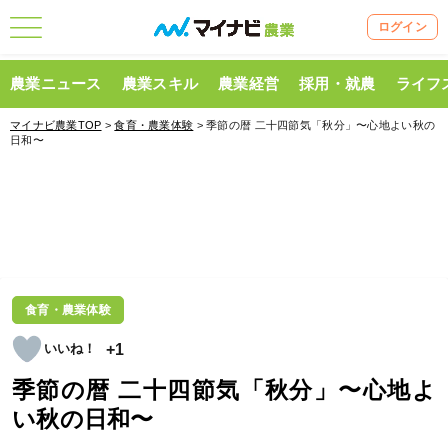
ログイン
農業ニュース
農業スキル
農業経営
採用・就農
ライフ
マイナビ農業TOP
>
食育・農業体験
> 季節の暦 二十四節気「秋分」〜心地よい秋の
日和〜
食育・農業体験
+1
季節の暦 二十四節気「秋分」〜心地よ
い秋の日和〜