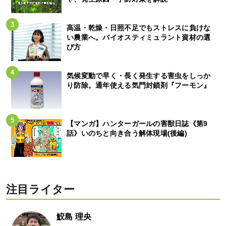
高温・乾燥・日照不足でもストレスに負けな
い農業へ。バイオスティミュラント資材の選
び方
気候変動で早く・長く発生する害虫をしっか
り防除。通年使える気門封鎖剤『フーモン』
【マンガ】ハンターガールの害獣日誌《第9
話》いのちと向き合う解体現場(後編)
注目ライター
鮫島 理央