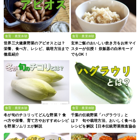
食育・農業体験
食育・農業体験
世界三大健康野菜のアピオスとは？
玄米ご飯のおいしい炊き方をお米マイ
栄養、食べ方、レシピ、栽培方法まで
スターが伝授！ 炊飯器の白米モード
徹底紹介
でもOK！
食育・農業体験
食育・農業体験
冬が旬のチコリってどんな野菜？ 食
千葉の伝統野菜「ハグラウリ」と
べ方や栄養、育て方やおすすめレシピ
は？ 旬や栽培方法、おいしく食べる
を野菜ソムリエが解説
レシピを解説【日本伝統野菜推進協会
監修】