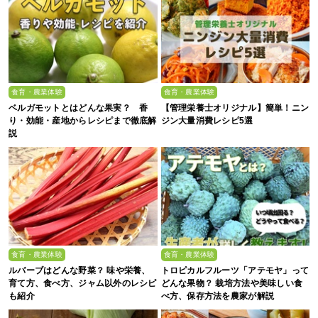
食育・農業体験
食育・農業体験
ベルガモットとはどんな果実？ 香
【管理栄養士オリジナル】簡単！ニン
り・効能・産地からレシピまで徹底解
ジン大量消費レシピ5選
説
食育・農業体験
食育・農業体験
ルバーブはどんな野菜？ 味や栄養、
トロピカルフルーツ「アテモヤ」って
育て方、食べ方、ジャム以外のレシピ
どんな果物？ 栽培方法や美味しい食
も紹介
べ方、保存方法を農家が解説