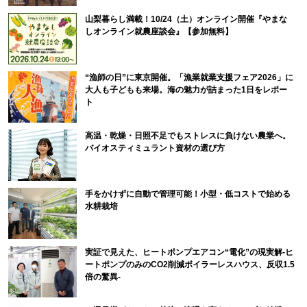
山梨暮らし満載！10/24（土）オンライン開催『やまな
しオンライン就農座談会』【参加無料】
“漁師の日”に東京開催。「漁業就業支援フェア2026」に
大人も子どもも来場。海の魅力が詰まった1日をレポー
ト
高温・乾燥・日照不足でもストレスに負けない農業へ。
バイオスティミュラント資材の選び方
手をかけずに自動で管理可能！小型・低コストで始める
水耕栽培
実証で見えた、ヒートポンプエアコン“電化”の現実解-ヒ
ートポンプのみのCO2削減ボイラーレスハウス、反収1.5
倍の驚異-