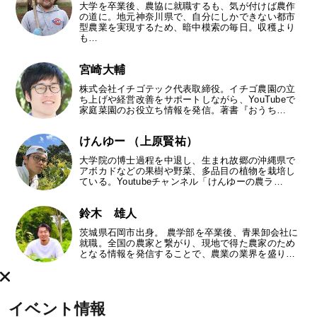
大学を卒業後、農協に就職するも、気が付けば農作
の道に。地元神奈川県で、自分にしかできない都市
型農業を実現するため、暗中模索の毎日。収穫より
も…
宮崎大輔
株式会社イチゴテック代表取締役。イチゴ農園の立
ち上げや経営改善をサポートしながら、YouTubeで
家庭菜園のお役立ち情報を発信。著書『おうち…
けんゆー （上原賢祐）
大学院の博士過程を中退し、生まれ故郷の沖縄県で
アボカドなどの果樹や野菜、多品目の植物を栽培し
ている。Youtubeチャンネル「けんゆーの農ラ…
鈴木 雄人
茨城県石岡市出身。 農学部を卒業後、青果卸会社に
就職。全国の農家と繋がり、現地で得た農家のため
となる情報を発信することで、農業の業界を盛り…
イベント情報