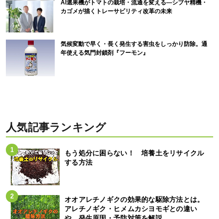
AI選果機がトマトの栽培・流通を変える―シブヤ精機・
カゴメが描くトレーサビリティ改革の未来
気候変動で早く・長く発生する害虫をしっかり防除。通
年使える気門封鎖剤『フーモン』
人気記事ランキング
もう処分に困らない！ 培養土をリサイクル
する方法
オオアレチノギクの効果的な駆除方法とは。
アレチノギク・ヒメムカシヨモギとの違い
や、発生原因・予防対策を解説