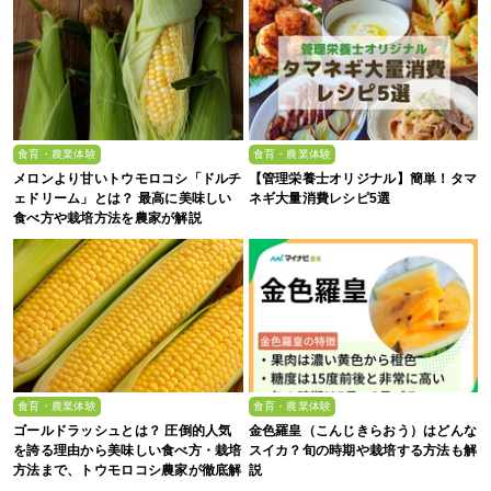
食育・農業体験
食育・農業体験
メロンより甘いトウモロコシ「ドルチ
【管理栄養士オリジナル】簡単！タマ
ェドリーム」とは？ 最高に美味しい
ネギ大量消費レシピ5選
食べ方や栽培方法を農家が解説
食育・農業体験
食育・農業体験
ゴールドラッシュとは？ 圧倒的人気
金色羅皇（こんじきらおう）はどんな
を誇る理由から美味しい食べ方・栽培
スイカ？旬の時期や栽培する方法も解
方法まで、トウモロコシ農家が徹底解
説
説