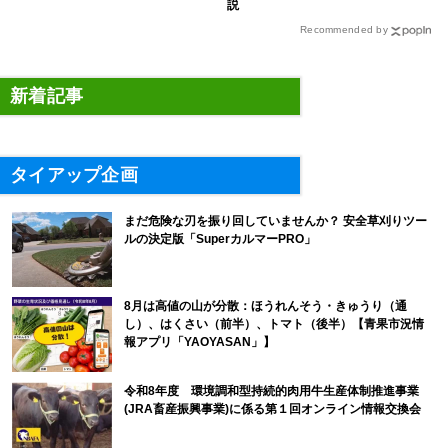
説
Recommended by
新着記事
タイアップ企画
まだ危険な刃を振り回していませんか？ 安全草刈りツー
ルの決定版「SuperカルマーPRO」
8月は高値の山が分散：ほうれんそう・きゅうり（通
し）、はくさい（前半）、トマト（後半）【青果市況情
報アプリ「YAOYASAN」】
令和8年度 環境調和型持続的肉用牛生産体制推進事業
(JRA畜産振興事業)に係る第１回オンライン情報交換会