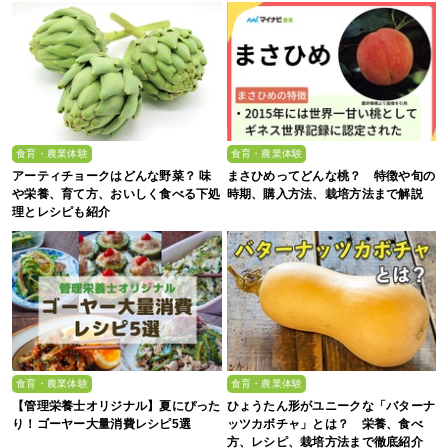
食育・農業体験
食育・農業体験
アーティチョークはどんな野菜？ 味
まさひめってどんな桃？ 特徴や旬の
や栄養、育て方、おいしく食べる下処
時期、購入方法、栽培方法まで解説
理とレシピも紹介
食育・農業体験
食育・農業体験
【管理栄養士オリジナル】夏にぴった
ひょうたん形がユニークな「バターナ
り！ゴーヤー大量消費レシピ5選
ッツカボチャ」とは？ 栄養、食べ
方、レシピ、栽培方法まで徹底紹介