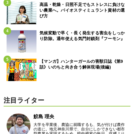
高温・乾燥・日照不足でもストレスに負けな
い農業へ。バイオスティミュラント資材の選
び方
気候変動で早く・長く発生する害虫をしっか
り防除。通年使える気門封鎖剤『フーモン』
【マンガ】ハンターガールの害獣日誌《第9
話》いのちと向き合う解体現場(後編)
注目ライター
鮫島 理央
大学を卒業後、農協に就職するも、気が付けば農作
の道に。地元神奈川県で、自分にしかできない都市
型農業を実現するため、暗中模索の毎日。収穫より