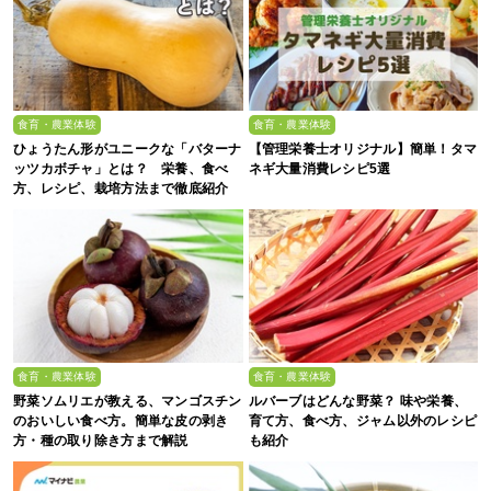
食育・農業体験
食育・農業体験
ひょうたん形がユニークな「バターナ
【管理栄養士オリジナル】簡単！タマ
ッツカボチャ」とは？ 栄養、食べ
ネギ大量消費レシピ5選
方、レシピ、栽培方法まで徹底紹介
食育・農業体験
食育・農業体験
野菜ソムリエが教える、マンゴスチン
ルバーブはどんな野菜？ 味や栄養、
のおいしい食べ方。簡単な皮の剥き
育て方、食べ方、ジャム以外のレシピ
方・種の取り除き方まで解説
も紹介