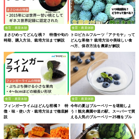
食育・農業体験
食育・農業体験
まさひめってどんな桃？ 特徴や旬の
トロピカルフルーツ「アテモヤ」って
時期、購入方法、栽培方法まで解説
どんな果物？ 栽培方法や美味しい食
べ方、保存方法を農家が解説
食育・農業体験
食育・農業体験
フィンガーライムはどんな柑橘？ 特
今年の夏はブルーベリーを堪能しよ
徴・味・使い方・栽培方法まで徹底解
う！観光農園や道の駅、スーパーで買
説
える人気のブルーベリー25種をブル
ーベリー農家の息子が解説