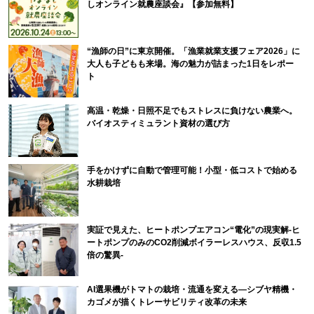
しオンライン就農座談会』【参加無料】
“漁師の日”に東京開催。「漁業就業支援フェア2026」に
大人も子どもも来場。海の魅力が詰まった1日をレポー
ト
高温・乾燥・日照不足でもストレスに負けない農業へ。
バイオスティミュラント資材の選び方
手をかけずに自動で管理可能！小型・低コストで始める
水耕栽培
実証で見えた、ヒートポンプエアコン“電化”の現実解-ヒ
ートポンプのみのCO2削減ボイラーレスハウス、反収1.5
倍の驚異-
AI選果機がトマトの栽培・流通を変える―シブヤ精機・
カゴメが描くトレーサビリティ改革の未来