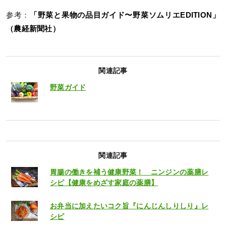
参考：
「野菜と果物の品目ガイド〜野菜ソムリエEDITION」
（農経新聞社）
関連記事
野菜ガイド
関連記事
胃腸の働きを補う健康野菜！ ニンジンの薬膳レ
シピ【健康をめざす家庭の薬膳】
お弁当に加えたいコク旨『にんじんしりしり』レ
シピ