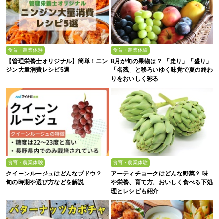
食育・農業体験
食育・農業体験
【管理栄養士オリジナル】簡単！ニン
8月が旬の果物は？ 「走り」「盛り」
ジン大量消費レシピ5選
「名残」と移ろいゆく味覚で夏の終わ
りをおいしく彩る
食育・農業体験
食育・農業体験
クイーンルージュはどんなブドウ？
アーティチョークはどんな野菜？ 味
旬の時期や選び方などを解説
や栄養、育て方、おいしく食べる下処
理とレシピも紹介