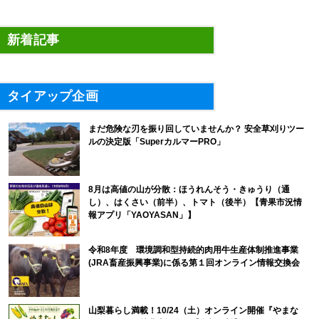
新着記事
タイアップ企画
まだ危険な刃を振り回していませんか？ 安全草刈りツー
ルの決定版「SuperカルマーPRO」
8月は高値の山が分散：ほうれんそう・きゅうり（通
し）、はくさい（前半）、トマト（後半）【青果市況情
報アプリ「YAOYASAN」】
令和8年度 環境調和型持続的肉用牛生産体制推進事業
(JRA畜産振興事業)に係る第１回オンライン情報交換会
山梨暮らし満載！10/24（土）オンライン開催『やまな