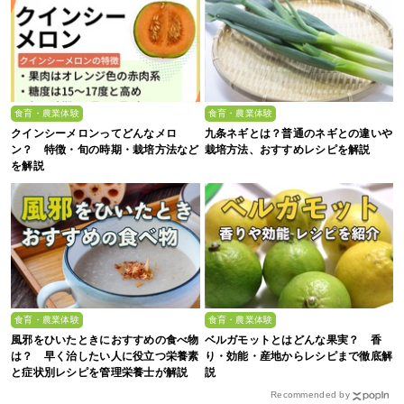
食育・農業体験
食育・農業体験
クインシーメロンってどんなメロ
九条ネギとは？普通のネギとの違いや
ン？ 特徴・旬の時期・栽培方法など
栽培方法、おすすめレシピを解説
を解説
食育・農業体験
食育・農業体験
風邪をひいたときにおすすめの食べ物
ベルガモットとはどんな果実？ 香
は？ 早く治したい人に役立つ栄養素
り・効能・産地からレシピまで徹底解
と症状別レシピを管理栄養士が解説
説
Recommended by