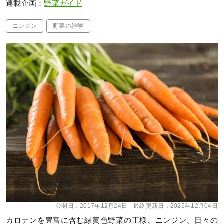
連載企画：
野菜ガイド
ニンジン
野菜の雑学
公開日：
2017年12月24日
最終更新日：
2025年12月04日
カロテンを豊富に含む緑黄色野菜の王様、ニンジン。日々の