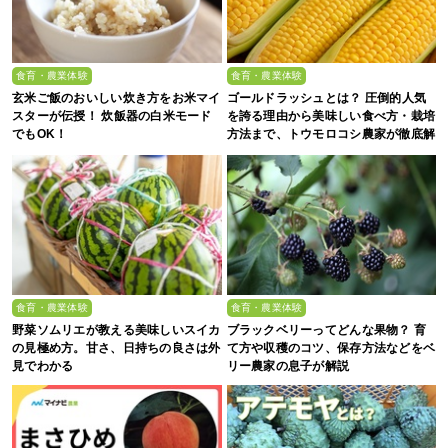
食育・農業体験
食育・農業体験
玄米ご飯のおいしい炊き方をお米マイ
ゴールドラッシュとは？ 圧倒的人気
スターが伝授！ 炊飯器の白米モード
を誇る理由から美味しい食べ方・栽培
でもOK！
方法まで、トウモロコシ農家が徹底解
説
食育・農業体験
食育・農業体験
野菜ソムリエが教える美味しいスイカ
ブラックベリーってどんな果物？ 育
の見極め方。甘さ、日持ちの良さは外
て方や収穫のコツ、保存方法などをベ
見でわかる
リー農家の息子が解説