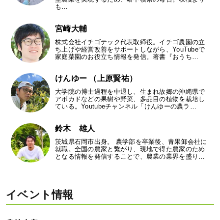
も…
宮崎大輔
株式会社イチゴテック代表取締役。イチゴ農園の立
ち上げや経営改善をサポートしながら、YouTubeで
家庭菜園のお役立ち情報を発信。著書『おうち…
けんゆー （上原賢祐）
大学院の博士過程を中退し、生まれ故郷の沖縄県で
アボカドなどの果樹や野菜、多品目の植物を栽培し
ている。Youtubeチャンネル「けんゆーの農ラ…
鈴木 雄人
茨城県石岡市出身。 農学部を卒業後、青果卸会社に
就職。全国の農家と繋がり、現地で得た農家のため
となる情報を発信することで、農業の業界を盛り…
イベント情報