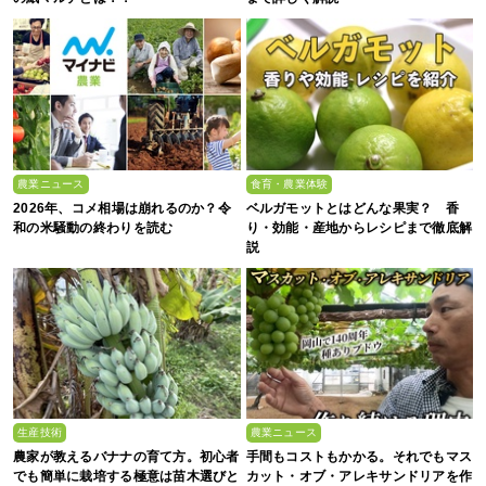
農業ニュース
食育・農業体験
2026年、コメ相場は崩れるのか？令
ベルガモットとはどんな果実？ 香
和の米騒動の終わりを読む
り・効能・産地からレシピまで徹底解
説
生産技術
農業ニュース
農家が教えるバナナの育て方。初心者
手間もコストもかかる。それでもマス
でも簡単に栽培する極意は苗木選びと
カット・オブ・アレキサンドリアを作