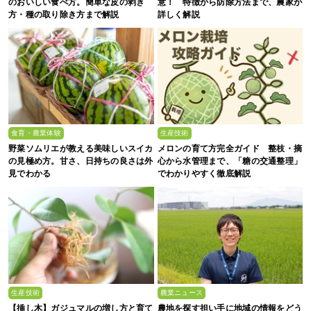
のおいしい食べ方。簡単な皮の剥き
意！ 特徴から防除方法まで、農家が
方・種の取り除き方まで解説
詳しく解説
食育・農業体験
生産技術
野菜ソムリエが教える美味しいスイカ
メロンの育て方完全ガイド 整枝・摘
の見極め方。甘さ、日持ちの良さは外
心から水管理まで、「糖の交通整理」
見でわかる
でわかりやすく徹底解説
生産技術
農業ニュース
【挿し木】ガジュマルの増し方と育て
農地を探す担い手に地域の情報をどう