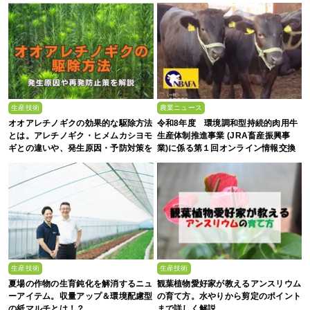
生産技術
農業ニュース
オオアレチノギクの効果的な駆除方法
令和8年度 環境調和型持続的肉用牛
とは。アレチノギク・ヒメムカシヨモ
生産体制推進事業 (JRA畜産振興事
ギとの違いや、発生原因・予防対策を
業)に係る第１回オンライン情報交換
解説
会
生産技術
生産技術
夏場の作物の生育鈍化を解消するニュ
観葉植物愛好家が教えるアンスリウム
ーアイテム。収量アップ＆環境配慮型
の育て方。水やりから剪定のポイント
の紙マルチとは！？
まで詳しく解説