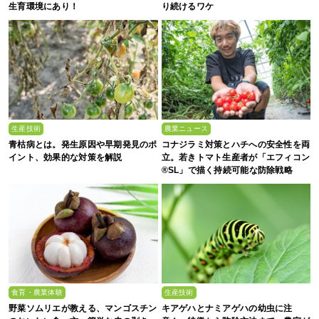
生育環境にあり！
り続けるワケ
生産技術
農業ニュース
青枯病とは。発生原因や早期発見のポ
コナジラミ対策とハチへの安全性を両
イント、効果的な対策を解説
立。若きトマト生産者が「エフィコン
®SL」で描く持続可能な防除戦略
食育・農業体験
生産技術
野菜ソムリエが教える、マンゴスチン
キアゲハとナミアゲハの幼虫に注