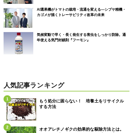
AI選果機がトマトの栽培・流通を変える―シブヤ精機・
カゴメが描くトレーサビリティ改革の未来
気候変動で早く・長く発生する害虫をしっかり防除。通
年使える気門封鎖剤『フーモン』
人気記事ランキング
もう処分に困らない！ 培養土をリサイクル
する方法
オオアレチノギクの効果的な駆除方法とは。