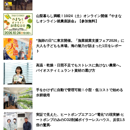
山梨暮らし満載！10/24（土）オンライン開催『やまな
しオンライン就農座談会』【参加無料】
“漁師の日”に東京開催。「漁業就業支援フェア2026」に
大人も子どもも来場。海の魅力が詰まった1日をレポー
ト
高温・乾燥・日照不足でもストレスに負けない農業へ。
バイオスティミュラント資材の選び方
手をかけずに自動で管理可能！小型・低コストで始める
水耕栽培
実証で見えた、ヒートポンプエアコン“電化”の現実解-ヒ
ートポンプのみのCO2削減ボイラーレスハウス、反収1.5
倍の驚異-