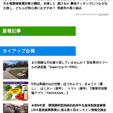
方を観葉植物愛好家が解説。水挿しと
届けるか 農地マッチングにつながる
土挿し、どちらが初心者におすすめ？
常総市の取り組み
Recommended by
新着記事
タイアップ企画
まだ危険な刃を振り回していませんか？ 安全草刈りツー
ルの決定版「SuperカルマーPRO」
8月は高値の山が分散：ほうれんそう・きゅうり（通
し）、はくさい（前半）、トマト（後半）【青果市況情
報アプリ「YAOYASAN」】
令和8年度 環境調和型持続的肉用牛生産体制推進事業
(JRA畜産振興事業)に係る第１回オンライン情報交換会