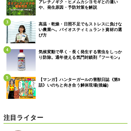
アレチノギク・ヒメムカシヨモギとの違い
や、発生原因・予防対策を解説
高温・乾燥・日照不足でもストレスに負けな
い農業へ。バイオスティミュラント資材の選
び方
気候変動で早く・長く発生する害虫をしっか
り防除。通年使える気門封鎖剤『フーモン』
【マンガ】ハンターガールの害獣日誌《第9
話》いのちと向き合う解体現場(後編)
注目ライター