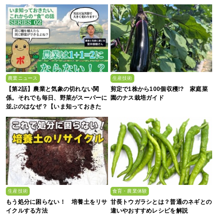
農業ニュース
生産技術
【第2話】農業と気象の切れない関
剪定で1株から100個収穫!? 家庭菜
係。それでも毎日、野菜がスーパーに
園のナス栽培ガイド
並ぶのはなぜ？【いま知っておきた
い、これからの”食”の話】
生産技術
食育・農業体験
もう処分に困らない！ 培養土をリサ
甘長トウガラシとは？普通のネギとの
イクルする方法
違いやおすすめレシピを解説