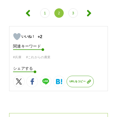
1
2
3
+2
関連キーワード
#兵庫
#これからの農業
シェアする
URLをコピー