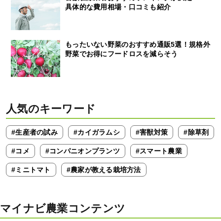
具体的な費用相場・口コミも紹介
もったいない野菜のおすすめ通販5選！規格外
野菜でお得にフードロスを減らそう
人気のキーワード
#生産者の試み
#カイガラムシ
#害獣対策
#除草剤
#コメ
#コンパニオンプランツ
#スマート農業
#ミニトマト
#農家が教える栽培方法
マイナビ農業コンテンツ