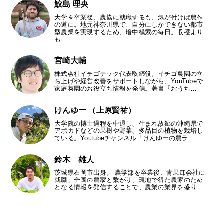
鮫島 理央
大学を卒業後、農協に就職するも、気が付けば農作
の道に。地元神奈川県で、自分にしかできない都市
型農業を実現するため、暗中模索の毎日。収穫より
も…
宮崎大輔
株式会社イチゴテック代表取締役。イチゴ農園の立
ち上げや経営改善をサポートしながら、YouTubeで
家庭菜園のお役立ち情報を発信。著書『おうち…
けんゆー （上原賢祐）
大学院の博士過程を中退し、生まれ故郷の沖縄県で
アボカドなどの果樹や野菜、多品目の植物を栽培し
ている。Youtubeチャンネル「けんゆーの農ラ…
鈴木 雄人
茨城県石岡市出身。 農学部を卒業後、青果卸会社に
就職。全国の農家と繋がり、現地で得た農家のため
となる情報を発信することで、農業の業界を盛り…