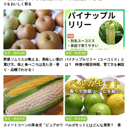
りをおいしく彩る
食育・農業体験
食育・農業体験
野菜ソムリエが教える、美味しい梨の
パイナップルリリー（ユーコミス）と
選び方。味と食べごろは見た目・香
は？ 特徴や開花時期、育て方を解説
り・品種でわかる！
食育・農業体験
食育・農業体験
スイートコーンの革命児「ピュアホワ
ベルガモットとはどんな果実？ 香