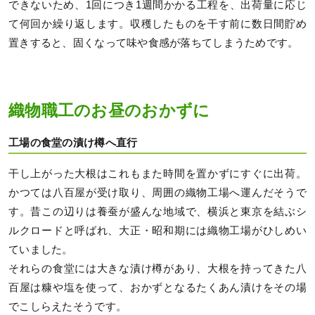
できないため、1回につき1週間かかる工程を、出荷量に応じ
て何回か繰り返します。収穫したものを干す前に数日間貯め
置きすると、固くなって味や食感が落ちてしまうためです。
織物職工のお昼のおかずに
工場の食堂の漬け樽へ直行
干し上がった大根はこれもまた時間を置かずにすぐに出荷。
かつては八百屋が受け取り、周囲の織物工場へ運んだそうで
す。昔この辺りは養蚕が盛んな地域で、横浜と東京を結ぶシ
ルクロードと呼ばれ、大正・昭和期には織物工場がひしめい
ていました。
それらの食堂には大きな漬け樽があり、大根を持ってきた八
百屋は糠や塩を使って、おかずとなるたくあん漬けをその場
でこしらえたそうです。