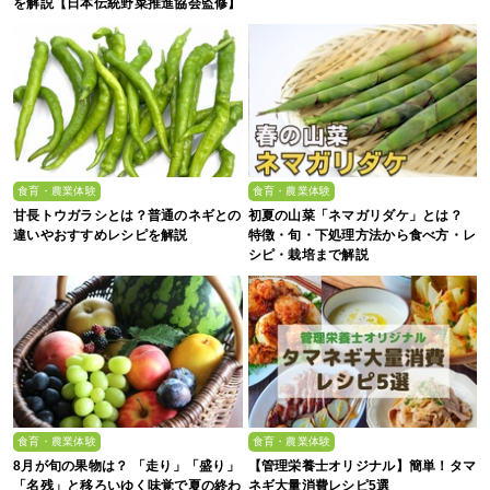
を解説【日本伝統野菜推進協会監修】
食育・農業体験
食育・農業体験
甘長トウガラシとは？普通のネギとの
初夏の山菜「ネマガリダケ」とは？
違いやおすすめレシピを解説
特徴・旬・下処理方法から食べ方・レ
シピ・栽培まで解説
食育・農業体験
食育・農業体験
8月が旬の果物は？ 「走り」「盛り」
【管理栄養士オリジナル】簡単！タマ
「名残」と移ろいゆく味覚で夏の終わ
ネギ大量消費レシピ5選