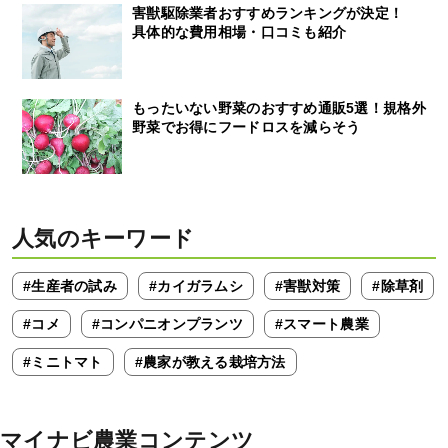
害獣駆除業者おすすめランキングが決定！
具体的な費用相場・口コミも紹介
もったいない野菜のおすすめ通販5選！規格外
野菜でお得にフードロスを減らそう
人気のキーワード
#生産者の試み
#カイガラムシ
#害獣対策
#除草剤
#コメ
#コンパニオンプランツ
#スマート農業
#ミニトマト
#農家が教える栽培方法
マイナビ農業コンテンツ