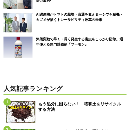
倍の驚異-
AI選果機がトマトの栽培・流通を変える―シブヤ精機・
カゴメが描くトレーサビリティ改革の未来
気候変動で早く・長く発生する害虫をしっかり防除。通
年使える気門封鎖剤『フーモン』
人気記事ランキング
もう処分に困らない！ 培養土をリサイクル
する方法