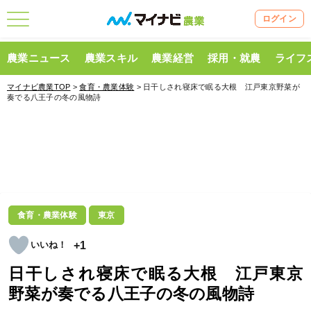
ログイン
農業ニュース
農業スキル
農業経営
採用・就農
ライフ
マイナビ農業TOP
>
食育・農業体験
> 日干しされ寝床で眠る大根 江戸東京野菜が
奏でる八王子の冬の風物詩
食育・農業体験
東京
+1
日干しされ寝床で眠る大根 江戸東京
野菜が奏でる八王子の冬の風物詩