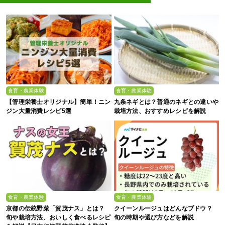
食育・農業体験
食育・農業体験
【管理栄養士オリジナル】簡単！ニン
九条ネギとは？普通のネギとの違いや
ジン大量消費レシピ5選
栽培方法、おすすめレシピを解説
食育・農業体験
食育・農業体験
京都の伝統野菜「賀茂ナス」とは？
クイーンルージュはどんなブドウ？
旬や栽培方法、おいしく食べるレシピ
旬の時期や選び方などを解説