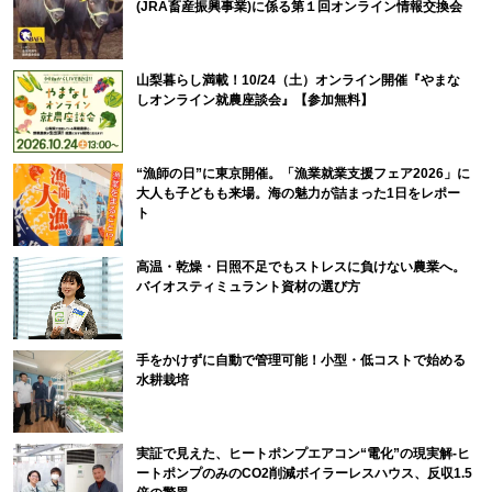
(JRA畜産振興事業)に係る第１回オンライン情報交換会
山梨暮らし満載！10/24（土）オンライン開催『やまな
しオンライン就農座談会』【参加無料】
“漁師の日”に東京開催。「漁業就業支援フェア2026」に
大人も子どもも来場。海の魅力が詰まった1日をレポー
ト
高温・乾燥・日照不足でもストレスに負けない農業へ。
バイオスティミュラント資材の選び方
手をかけずに自動で管理可能！小型・低コストで始める
水耕栽培
実証で見えた、ヒートポンプエアコン“電化”の現実解-ヒ
ートポンプのみのCO2削減ボイラーレスハウス、反収1.5