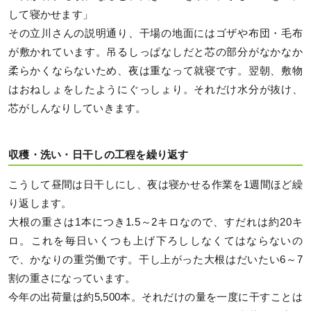
して寝かせます」
その立川さんの説明通り、干場の地面にはゴザや布団・毛布
が敷かれています。吊るしっぱなしだと芯の部分がなかなか
柔らかくならないため、夜は重なって就寝です。翌朝、敷物
はおねしょをしたようにぐっしょり。それだけ水分が抜け、
芯がしんなりしていきます。
収穫・洗い・日干しの工程を繰り返す
こうして昼間は日干しにし、夜は寝かせる作業を1週間ほど繰
り返します。
大根の重さは1本につき1.5～2キロなので、すだれは約20キ
ロ。これを毎日いくつも上げ下ろししなくてはならないの
で、かなりの重労働です。干し上がった大根はだいたい6～7
割の重さになっています。
今年の出荷量は約5,500本。それだけの量を一度に干すことは