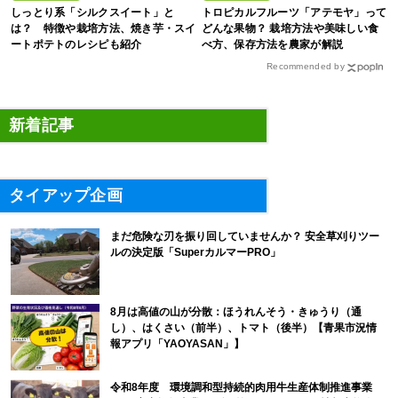
しっとり系「シルクスイート」と
トロピカルフルーツ「アテモヤ」って
は？ 特徴や栽培方法、焼き芋・スイ
どんな果物？ 栽培方法や美味しい食
ートポテトのレシピも紹介
べ方、保存方法を農家が解説
Recommended by
新着記事
タイアップ企画
まだ危険な刃を振り回していませんか？ 安全草刈りツー
ルの決定版「SuperカルマーPRO」
8月は高値の山が分散：ほうれんそう・きゅうり（通
し）、はくさい（前半）、トマト（後半）【青果市況情
報アプリ「YAOYASAN」】
令和8年度 環境調和型持続的肉用牛生産体制推進事業