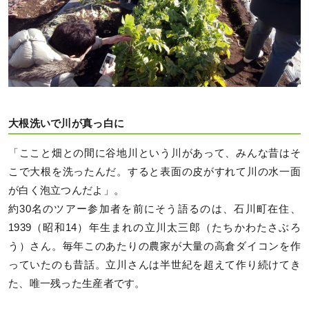
大根洗いで川が真っ白に
「ここと畑との間に谷地川という川があって、みんな昔はそ
こで大根を洗ったんだ。すると表面の皮がすれて川の水一面
が白く泡立つんだよ」。
約30名のツアー参加者を前にそう語るのは、石川町在住、
1939（昭和14）年生まれの立川太三郎（たちかわたさぶろ
う）さん。毎年このあたりの農家が大量の高倉ダイコンを作
っていたのも昔話。立川さんは半世紀を超えて作り続けてき
た、唯一残った生産者です。