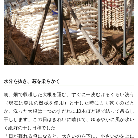
水分を抜き、芯を柔らかく
朝、畑で収穫した大根を運び、すぐに一皮むけるぐらい洗う
（現在は専用の機械を使用）と干した時によく乾くのだと
か。洗った大根は一つのすだれに10本ほど縄で結って吊るし
干しします。この日はきれいに晴れて、ゆるやかに風が吹い
く絶好の干し日和でした。
「日が暮れる頃になると、大きいのを下に、小さいのを上に