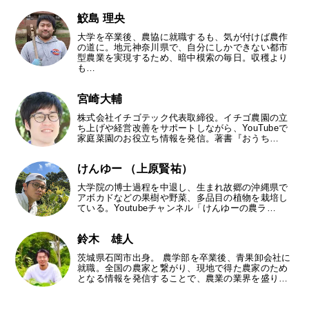
鮫島 理央
大学を卒業後、農協に就職するも、気が付けば農作
の道に。地元神奈川県で、自分にしかできない都市
型農業を実現するため、暗中模索の毎日。収穫より
も…
宮崎大輔
株式会社イチゴテック代表取締役。イチゴ農園の立
ち上げや経営改善をサポートしながら、YouTubeで
家庭菜園のお役立ち情報を発信。著書『おうち…
けんゆー （上原賢祐）
大学院の博士過程を中退し、生まれ故郷の沖縄県で
アボカドなどの果樹や野菜、多品目の植物を栽培し
ている。Youtubeチャンネル「けんゆーの農ラ…
鈴木 雄人
茨城県石岡市出身。 農学部を卒業後、青果卸会社に
就職。全国の農家と繋がり、現地で得た農家のため
となる情報を発信することで、農業の業界を盛り…