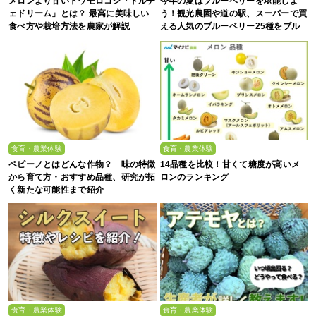
メロンより甘いトウモロコシ「ドルチ
今年の夏はブルーベリーを堪能しよ
ェドリーム」とは？ 最高に美味しい
う！観光農園や道の駅、スーパーで買
食べ方や栽培方法を農家が解説
える人気のブルーベリー25種をブル
ーベリー農家の息子が解説
食育・農業体験
食育・農業体験
ペピーノとはどんな作物？ 味の特徴
14品種を比較！甘くて糖度が高いメ
から育て方・おすすめ品種、研究が拓
ロンのランキング
く新たな可能性まで紹介
食育・農業体験
食育・農業体験