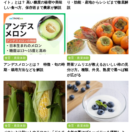
イト」とは？ 高い糖度の秘密や美味
り・効能・産地からレシピまで徹底解
しい食べ方、保存術まで農家が解説
説
食育・農業体験
食育・農業体験
アンデスメロンとは？ 特徴・旬の時
野菜ソムリエが教えるおいしい柿の見
期・栽培方法などを解説
分け方。種類、外見、熟度で選べば幅
が広がる
食育・農業体験
食育・農業体験