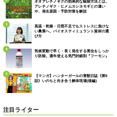
オオアレチノギクの効果的な駆除方法とは。
アレチノギク・ヒメムカシヨモギとの違い
や、発生原因・予防対策を解説
高温・乾燥・日照不足でもストレスに負けな
い農業へ。バイオスティミュラント資材の選
び方
気候変動で早く・長く発生する害虫をしっか
り防除。通年使える気門封鎖剤『フーモン』
【マンガ】ハンターガールの害獣日誌《第9
話》いのちと向き合う解体現場(後編)
注目ライター