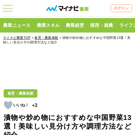
ログイン
農業ニュース
農業スキル
農業経営
採用・就農
ライフ
マイナビ農業TOP
>
食育・農業体験
> 漬物や炒め物におすすめな中国野菜13選！美
味しい見分け方や調理方法など紹介
食育・農業体験
+3
漬物や炒め物におすすめな中国野菜13
選！美味しい見分け方や調理方法など