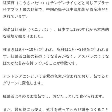
紅菜苔（こうさいたい）はチンゲンサイなどと同じアブラナ
科アブラナ属の野菜で、中国の揚子江中流地帯が原産地だと
されています。
和名は紅菜花（ベニナバナ）。日本では1970年代から本格的
な栽培が始まりました。
種まきは9月〜10月に行われ、収穫は1月〜3月頃に行われま
す。紅菜苔は菜の花のような苦みがなく、アスパラのような
ほのかな甘みを持っていることが特徴です。
アントシアニンという赤紫の色素が含まれており、茹でると
グリーンに変色します。
紅菜苔はそのまま塩茹でし、おひたしとして食べられます。
また、炒め物にも使え、煮汁を使ってわらび餅をつくること