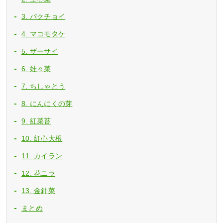
3. パクチョイ
4. マコモタケ
5. ザーサイ
6. 娃々菜
7. ちしゃとう
8. にんにくの芽
9. 紅菜苔
10. 紅心大根
11. カイラン
12. 花ニラ
13. 金針菜
まとめ