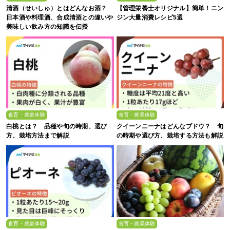
清酒（せいしゅ）とはどんなお酒？
【管理栄養士オリジナル】簡単！ニン
日本酒や料理酒、合成清酒との違いや
ジン大量消費レシピ5選
美味しい飲み方の知識を伝授
食育・農業体験
食育・農業体験
白桃とは？ 品種や旬の時期、選び
クイーンニーナはどんなブドウ？ 旬
方、栽培方法まで解説
の時期や選び方、栽培する方法も解説
食育・農業体験
食育・農業体験