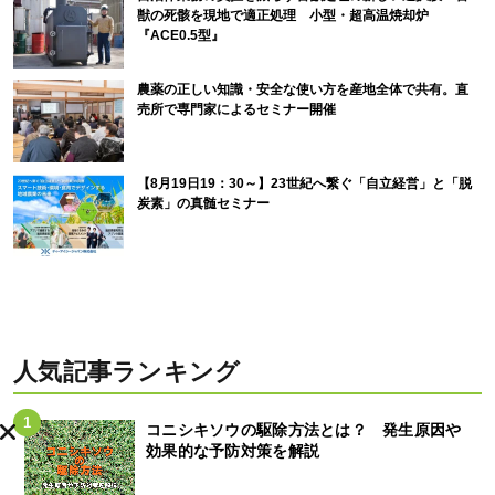
獣の死骸を現地で適正処理 小型・超高温焼却炉
『ACE0.5型』
農薬の正しい知識・安全な使い方を産地全体で共有。直
売所で専門家によるセミナー開催
【8月19日19：30～】23世紀へ繋ぐ「自立経営」と「脱
炭素」の真髄セミナー
人気記事ランキング
コニシキソウの駆除方法とは？ 発生原因や
効果的な予防対策を解説