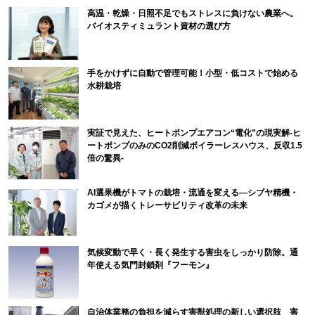
高温・乾燥・日照不足でもストレスに負けない農業へ。
バイオスティミュラント資材の選び方
手をかけずに自動で管理可能！小型・低コストで始める
水耕栽培
実証で見えた、ヒートポンプエアコン“電化”の現実解-ヒ
ートポンプのみのCO2削減ボイラーレスハウス、反収1.5
倍の驚異-
AI選果機がトマトの栽培・流通を変える―シブヤ精機・
カゴメが描くトレーサビリティ改革の未来
気候変動で早く・長く発生する害虫をしっかり防除。通
年使える気門封鎖剤『フーモン』
自治体業務の負担を減らす害獣処理の新しい選択肢 害