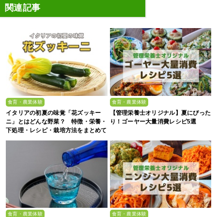
関連記事
食育・農業体験
食育・農業体験
イタリアの初夏の味覚「花ズッキー
【管理栄養士オリジナル】夏にぴった
ニ」とはどんな野菜？ 特徴・栄養・
り！ゴーヤー大量消費レシピ5選
下処理・レシピ・栽培方法をまとめて
解説
食育・農業体験
食育・農業体験