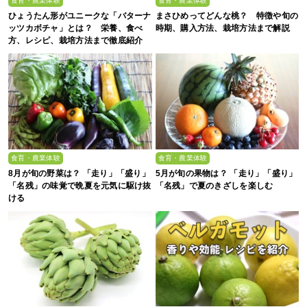
食育・農業体験
食育・農業体験
ひょうたん形がユニークな「バターナ
まさひめってどんな桃？ 特徴や旬の
ッツカボチャ」とは？ 栄養、食べ
時期、購入方法、栽培方法まで解説
方、レシピ、栽培方法まで徹底紹介
食育・農業体験
食育・農業体験
8月が旬の野菜は？ 「走り」「盛り」
5月が旬の果物は？ 「走り」「盛り」
「名残」の味覚で晩夏を元気に駆け抜
「名残」で夏のきざしを楽しむ
ける