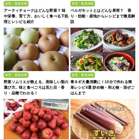
食育・農業体験
食育・農業体験
アーティチョークはどんな野菜？ 味
ベルガモットとはどんな果実？ 香
や栄養、育て方、おいしく食べる下処
り・効能・産地からレシピまで徹底解
理とレシピも紹介
説
食育・農業体験
食育・農業体験
野菜ソムリエが教える、美味しい梨の
青ネギ大量消費に！10分で作れる簡
選び方。味と食べごろは見た目・香
単レシピ4選 炒め物・和え物・混ぜご
り・品種でわかる！
はんまで