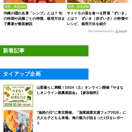
食育・農業体験
食育・農業体験
沖縄の隠れ名果「レンブ」とは？ 旬
サトイモの茎を食べる野菜「ずいき」
の時期や品種ごとの特徴、栽培方法ま
とは？ ずいき（赤ずいき）の特徴や
で農家が徹底解説
レシピ、栽培方法を紹介
Recommended by
新着記事
タイアップ企画
山梨暮らし満載！10/24（土）オンライン開催『やまな
しオンライン就農座談会』【参加無料】
“漁師の日”に東京開催。「漁業就業支援フェア2026」に
大人も子どもも来場。海の魅力が詰まった1日をレポー
ト