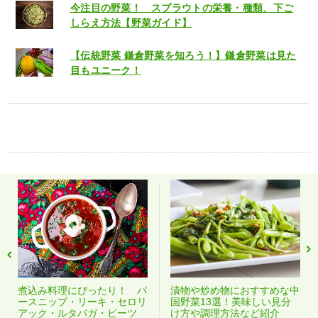
今注目の野菜！ スプラウトの栄養・種類、下ご
しらえ方法【野菜ガイド】
【伝統野菜 鎌倉野菜を知ろう！】鎌倉野菜は見た
目もユニーク！
煮込み料理にぴったり！ パ
漬物や炒め物におすすめな中
ースニップ・リーキ・セロリ
国野菜13選！美味しい見分
アック・ルタバガ・ビーツ
け方や調理方法など紹介