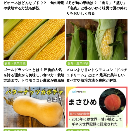
ピオーネはどんなブドウ？ 旬の時期
8月が旬の果物は？ 「走り」「盛り」
や栽培する方法も解説
「名残」と移ろいゆく味覚で夏の終わ
りをおいしく彩る
食育・農業体験
食育・農業体験
ゴールドラッシュとは？ 圧倒的人気
メロンより甘いトウモロコシ「ドルチ
を誇る理由から美味しい食べ方・栽培
ェドリーム」とは？ 最高に美味しい
方法まで、トウモロコシ農家が徹底解
食べ方や栽培方法を農家が解説
説