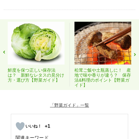
鮮度を保つ正しい保存法
松茸ご飯や土瓶蒸しに！ 産
は？ 新鮮なレタスの見分け
地で味や香りが違う？ 保存
方・選び方【野菜ガイド】
法&料理のポイント【野菜ガ
イド】
「野菜ガイド」
+1
関連キーワード