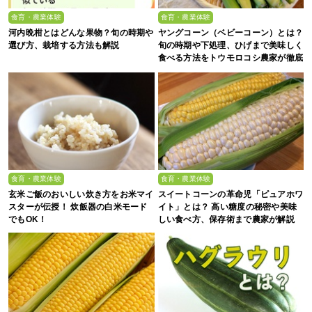
食育・農業体験
食育・農業体験
河内晩柑とはどんな果物？旬の時期や
ヤングコーン（ベビーコーン）とは？
選び方、栽培する方法も解説
旬の時期や下処理、ひげまで美味しく
食べる方法をトウモロコシ農家が徹底
解説！
食育・農業体験
食育・農業体験
玄米ご飯のおいしい炊き方をお米マイ
スイートコーンの革命児「ピュアホワ
スターが伝授！ 炊飯器の白米モード
イト」とは？ 高い糖度の秘密や美味
でもOK！
しい食べ方、保存術まで農家が解説