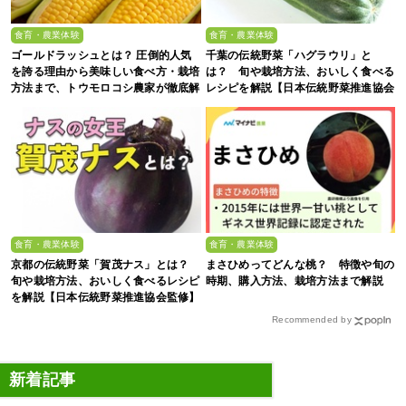
食育・農業体験
食育・農業体験
ゴールドラッシュとは？ 圧倒的人気
千葉の伝統野菜「ハグラウリ」と
を誇る理由から美味しい食べ方・栽培
は？ 旬や栽培方法、おいしく食べる
方法まで、トウモロコシ農家が徹底解
レシピを解説【日本伝統野菜推進協会
説
監修】
食育・農業体験
食育・農業体験
京都の伝統野菜「賀茂ナス」とは？
まさひめってどんな桃？ 特徴や旬の
旬や栽培方法、おいしく食べるレシピ
時期、購入方法、栽培方法まで解説
を解説【日本伝統野菜推進協会監修】
Recommended by
新着記事