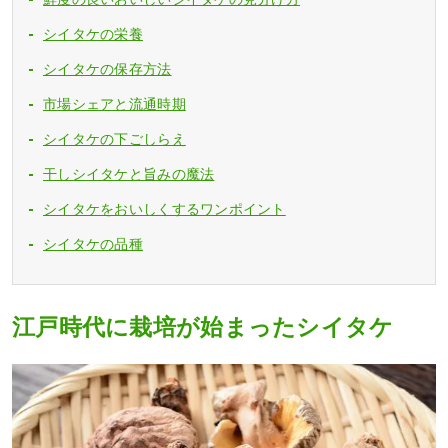
シイタケの栄養
シイタケの保存方法
市場シェアと流通時期
シイタケの下ごしらえ
干しシイタケと旨みの魔法
シイタケをおいしくするワンポイント
シイタケの品種
江戸時代に栽培が始まったシイタケ