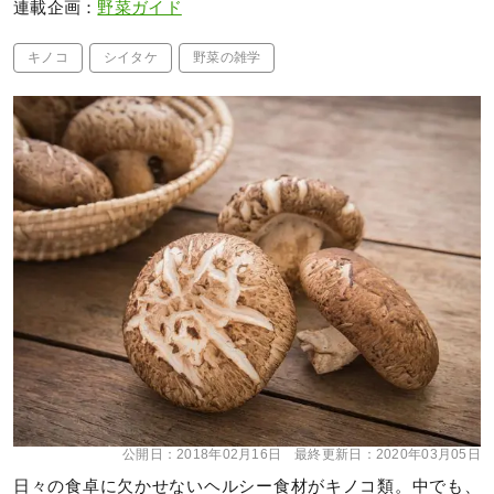
連載企画：
野菜ガイド
キノコ
シイタケ
野菜の雑学
公開日：
2018年02月16日
最終更新日：
2020年03月05日
日々の食卓に欠かせないヘルシー食材がキノコ類。中でも、