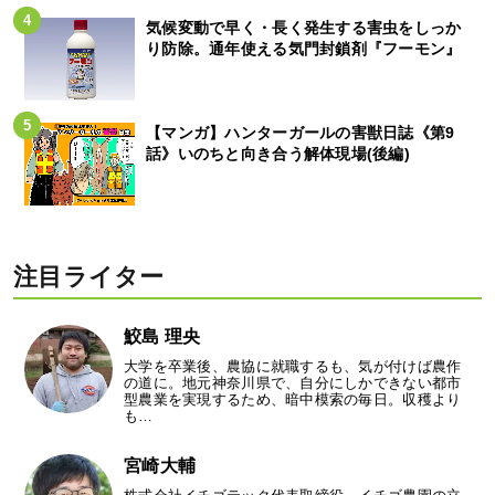
気候変動で早く・長く発生する害虫をしっか
り防除。通年使える気門封鎖剤『フーモン』
【マンガ】ハンターガールの害獣日誌《第9
話》いのちと向き合う解体現場(後編)
注目ライター
鮫島 理央
大学を卒業後、農協に就職するも、気が付けば農作
の道に。地元神奈川県で、自分にしかできない都市
型農業を実現するため、暗中模索の毎日。収穫より
も…
宮崎大輔