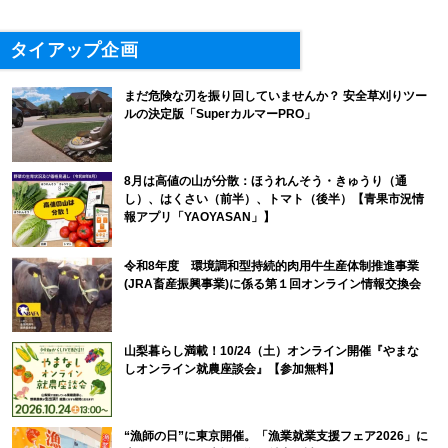
タイアップ企画
まだ危険な刃を振り回していませんか？ 安全草刈りツー
ルの決定版「SuperカルマーPRO」
8月は高値の山が分散：ほうれんそう・きゅうり（通
し）、はくさい（前半）、トマト（後半）【青果市況情
報アプリ「YAOYASAN」】
令和8年度 環境調和型持続的肉用牛生産体制推進事業
(JRA畜産振興事業)に係る第１回オンライン情報交換会
山梨暮らし満載！10/24（土）オンライン開催『やまな
しオンライン就農座談会』【参加無料】
“漁師の日”に東京開催。「漁業就業支援フェア2026」に