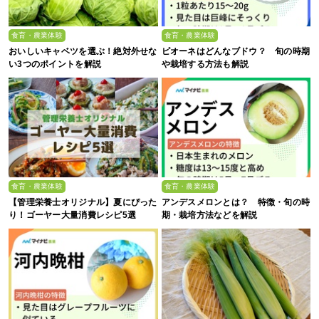
食育・農業体験
食育・農業体験
おいしいキャベツを選ぶ！絶対外せな
ピオーネはどんなブドウ？ 旬の時期
い3つのポイントを解説
や栽培する方法も解説
食育・農業体験
食育・農業体験
【管理栄養士オリジナル】夏にぴった
アンデスメロンとは？ 特徴・旬の時
り！ゴーヤー大量消費レシピ5選
期・栽培方法などを解説