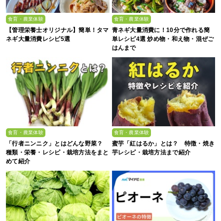
食育・農業体験
食育・農業体験
【管理栄養士オリジナル】簡単！タマ
青ネギ大量消費に！10分で作れる簡
ネギ大量消費レシピ5選
単レシピ4選 炒め物・和え物・混ぜご
はんまで
食育・農業体験
食育・農業体験
「行者ニンニク」とはどんな野菜？
蜜芋「紅はるか」とは？ 特徴・焼き
種類・栄養・レシピ・栽培方法をまと
芋レシピ・栽培方法まで紹介
めて紹介