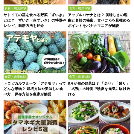
食育・農業体験
食育・農業体験
サトイモの茎を食べる野菜「ずいき」
アップルバナナとは？ 美味しさの理
とは？ ずいき（赤ずいき）の特徴や
由と名前の秘密、食べごろを見極める
レシピ、栽培方法を紹介
ポイントをバナナマニアが解説
食育・農業体験
食育・農業体験
トロピカルフルーツ「アテモヤ」って
8月が旬の野菜は？ 「走り」「盛り」
どんな果物？ 栽培方法や美味しい食
「名残」の味覚で晩夏を元気に駆け抜
べ方、保存方法を農家が解説
ける