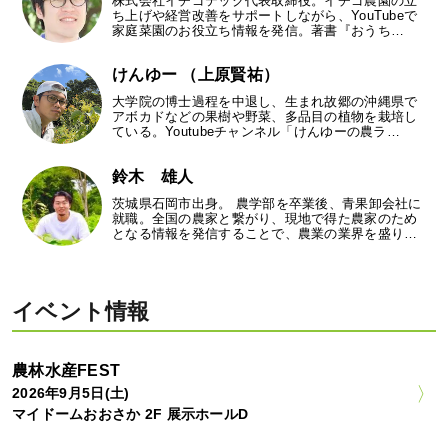
株式会社イチゴテック代表取締役。イチゴ農園の立
ち上げや経営改善をサポートしながら、YouTubeで
家庭菜園のお役立ち情報を発信。著書『おうち…
けんゆー （上原賢祐）
大学院の博士過程を中退し、生まれ故郷の沖縄県で
アボカドなどの果樹や野菜、多品目の植物を栽培し
ている。Youtubeチャンネル「けんゆーの農ラ…
鈴木 雄人
茨城県石岡市出身。 農学部を卒業後、青果卸会社に
就職。全国の農家と繋がり、現地で得た農家のため
となる情報を発信することで、農業の業界を盛り…
イベント情報
農林水産FEST
2026年9月5日(土)
マイドームおおさか 2F 展示ホールD