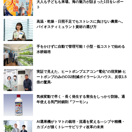
大人も子どもも来場。海の魅力が詰まった1日をレポー
ト
高温・乾燥・日照不足でもストレスに負けない農業へ。
バイオスティミュラント資材の選び方
手をかけずに自動で管理可能！小型・低コストで始める
水耕栽培
実証で見えた、ヒートポンプエアコン“電化”の現実解-ヒ
ートポンプのみのCO2削減ボイラーレスハウス、反収1.5
倍の驚異-
気候変動で早く・長く発生する害虫をしっかり防除。通
年使える気門封鎖剤『フーモン』
AI選果機がトマトの栽培・流通を変える―シブヤ精機・
カゴメが描くトレーサビリティ改革の未来