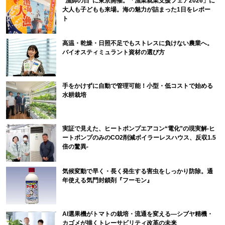
“漁師の日”に東京開催。「漁業就業支援フェア2026」に
大人も子どもも来場。海の魅力が詰まった1日をレポー
ト
高温・乾燥・日照不足でもストレスに負けない農業へ。
バイオスティミュラント資材の選び方
手をかけずに自動で管理可能！小型・低コストで始める
水耕栽培
実証で見えた、ヒートポンプエアコン“電化”の現実解-ヒ
ートポンプのみのCO2削減ボイラーレスハウス、反収1.5
倍の驚異-
気候変動で早く・長く発生する害虫をしっかり防除。通
年使える気門封鎖剤『フーモン』
AI選果機がトマトの栽培・流通を変える―シブヤ精機・
カゴメが描くトレーサビリティ改革の未来