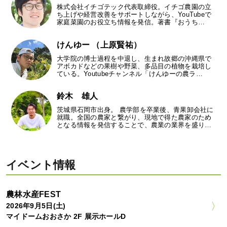
株式会社イチゴテック代表取締役。イチゴ農園の立
ち上げや経営改善をサポートしながら、YouTubeで
家庭菜園のお役立ち情報を発信。著書『おうち…
けんゆー （上原賢祐）
大学院の博士過程を中退し、生まれ故郷の沖縄県で
アボカドなどの果樹や野菜、多品目の植物を栽培し
ている。Youtubeチャンネル「けんゆーの農ラ…
鈴木 雄人
茨城県石岡市出身。 農学部を卒業後、青果卸会社に
就職。全国の農家と繋がり、現地で得た農家のため
となる情報を発信することで、農業の業界を盛り…
イベント情報
農林水産FEST
2026年9月5日(土)
マイドームおおさか 2F 展示ホールD