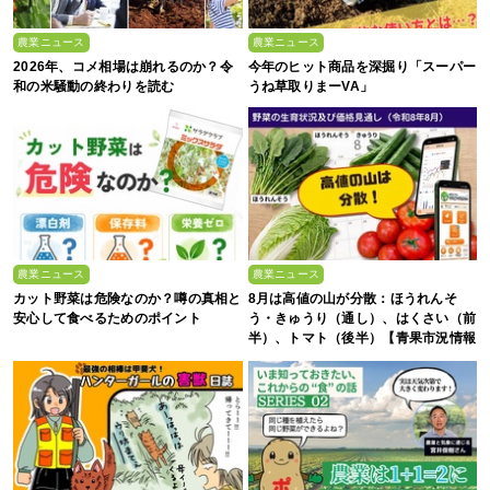
農業ニュース
農業ニュース
2026年、コメ相場は崩れるのか？令
今年のヒット商品を深掘り「スーパー
和の米騒動の終わりを読む
うね草取りまーVA」
農業ニュース
農業ニュース
カット野菜は危険なのか？噂の真相と
8月は高値の山が分散：ほうれんそ
安心して食べるためのポイント
う・きゅうり（通し）、はくさい（前
半）、トマト（後半）【青果市況情報
アプリ「YAOYASAN」】