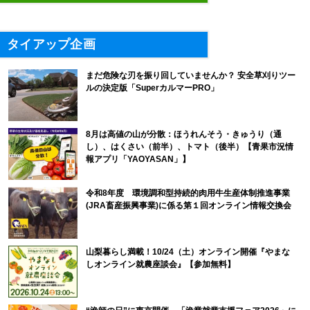
タイアップ企画
まだ危険な刃を振り回していませんか？ 安全草刈りツー
ルの決定版「SuperカルマーPRO」
8月は高値の山が分散：ほうれんそう・きゅうり（通
し）、はくさい（前半）、トマト（後半）【青果市況情
報アプリ「YAOYASAN」】
令和8年度 環境調和型持続的肉用牛生産体制推進事業
(JRA畜産振興事業)に係る第１回オンライン情報交換会
山梨暮らし満載！10/24（土）オンライン開催『やまな
しオンライン就農座談会』【参加無料】