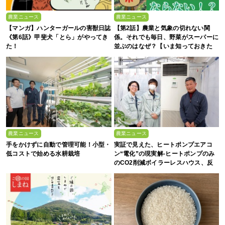
農業ニュース
農業ニュース
【マンガ】ハンターガールの害獣日誌
【第2話】農業と気象の切れない関
《第6話》甲斐犬「とら」がやってき
係。それでも毎日、野菜がスーパーに
た！
並ぶのはなぜ？【いま知っておきた
い、これからの”食”の話】
農業ニュース
農業ニュース
手をかけずに自動で管理可能！小型・
実証で見えた、ヒートポンプエアコ
低コストで始める水耕栽培
ン“電化”の現実解-ヒートポンプのみ
のCO2削減ボイラーレスハウス、反
収1.5倍の驚異-