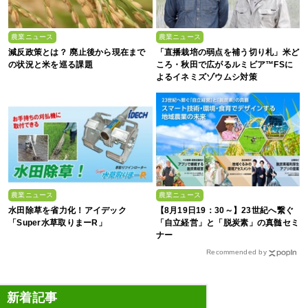
農業ニュース
農業ニュース
減反政策とは？ 廃止後から現在まで
「直播栽培の弱点を補う切り札」米ど
の状況と米を巡る課題
ころ・秋田で広がるルミビア™FSに
よるイネミズゾウムシ対策
農業ニュース
農業ニュース
水田除草を省力化！アイデック
【8月19日19：30～】23世紀へ繋ぐ
「Super水草取りまーR」
「自立経営」と「脱炭素」の真髄セミ
ナー
Recommended by
新着記事