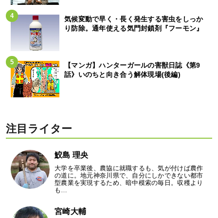
気候変動で早く・長く発生する害虫をしっか
り防除。通年使える気門封鎖剤『フーモン』
【マンガ】ハンターガールの害獣日誌《第9
話》いのちと向き合う解体現場(後編)
注目ライター
鮫島 理央
大学を卒業後、農協に就職するも、気が付けば農作
の道に。地元神奈川県で、自分にしかできない都市
型農業を実現するため、暗中模索の毎日。収穫より
も…
宮崎大輔