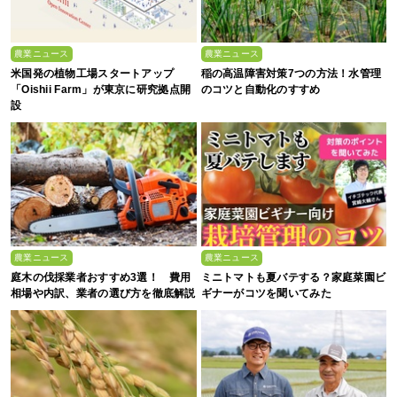
農業ニュース
農業ニュース
米国発の植物工場スタートアップ
稲の高温障害対策7つの方法！水管理
「Oishii Farm」が東京に研究拠点開
のコツと自動化のすすめ
設
農業ニュース
農業ニュース
庭木の伐採業者おすすめ3選！ 費用
ミニトマトも夏バテする？家庭菜園ビ
相場や内訳、業者の選び方を徹底解説
ギナーがコツを聞いてみた