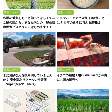
農業ニュース
農業ニュース
島根の魅力をもっと知ってほしくて…
ミニマム・アクセス米（MA米）と
ご縁の国から、あなた向けの「移住就
は？ 日本の食卓に与える影響は
農促進プログラム」はじめます！！
農業ニュース
農業ニュース
まだ危険な刃を振り回していません
イチゴの植物工場Oishii Farmが年内
か？ 安全草刈りツールの決定版
にも国内販売へ
「SuperカルマーPRO」