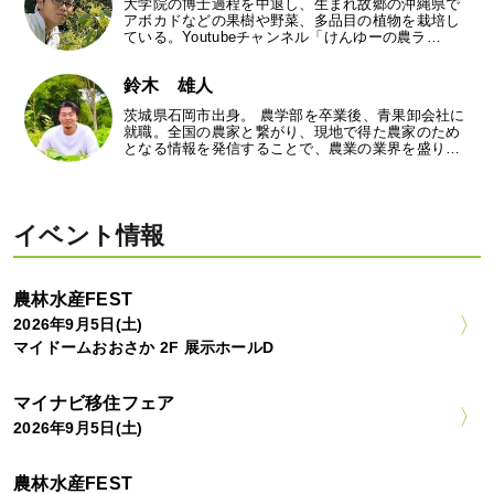
大学院の博士過程を中退し、生まれ故郷の沖縄県で
アボカドなどの果樹や野菜、多品目の植物を栽培し
ている。Youtubeチャンネル「けんゆーの農ラ…
鈴木 雄人
茨城県石岡市出身。 農学部を卒業後、青果卸会社に
就職。全国の農家と繋がり、現地で得た農家のため
となる情報を発信することで、農業の業界を盛り…
イベント情報
農林水産FEST
2026年9月5日(土)
マイドームおおさか 2F 展示ホールD
マイナビ移住フェア
2026年9月5日(土)
農林水産FEST