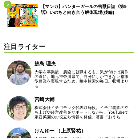
【マンガ】ハンターガールの害獣日誌《第9
話》いのちと向き合う解体現場(後編)
注目ライター
鮫島 理央
大学を卒業後、農協に就職するも、気が付けば農作
の道に。地元神奈川県で、自分にしかできない都市
型農業を実現するため、暗中模索の毎日。収穫より
も…
宮崎大輔
株式会社イチゴテック代表取締役。イチゴ農園の立
ち上げや経営改善をサポートしながら、YouTubeで
家庭菜園のお役立ち情報を発信。著書『おうち…
けんゆー （上原賢祐）