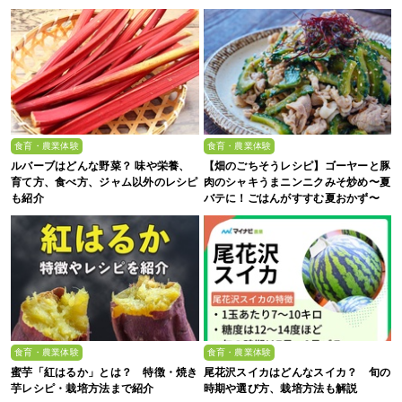
食育・農業体験
食育・農業体験
ルバーブはどんな野菜？ 味や栄養、
【畑のごちそうレシピ】ゴーヤーと豚
育て方、食べ方、ジャム以外のレシピ
肉のシャキうまニンニクみそ炒め〜夏
も紹介
バテに！ごはんがすすむ夏おかず〜
食育・農業体験
食育・農業体験
蜜芋「紅はるか」とは？ 特徴・焼き
尾花沢スイカはどんなスイカ？ 旬の
芋レシピ・栽培方法まで紹介
時期や選び方、栽培方法も解説