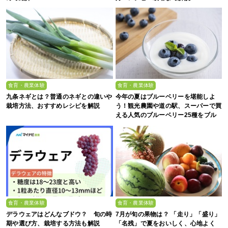
食育・農業体験
食育・農業体験
九条ネギとは？普通のネギとの違いや
今年の夏はブルーベリーを堪能しよ
栽培方法、おすすめレシピを解説
う！観光農園や道の駅、スーパーで買
える人気のブルーベリー25種をブル
ーベリー農家の息子が解説
食育・農業体験
食育・農業体験
デラウェアはどんなブドウ？ 旬の時
7月が旬の果物は？ 「走り」「盛り」
期や選び方、栽培する方法も解説
「名残」で夏をおいしく、心地よく