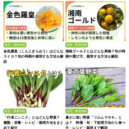
食育・農業体験
食育・農業体験
金色羅皇（こんじきらおう）はどんな
湘南ゴールドとはどんな果物？旬の時
スイカ？旬の時期や栽培する方法も解
期や選び方、栽培する方法も解説
説
食育・農業体験
食育・農業体験
「行者ニンニク」とはどんな野菜？
暑さに強い野菜「ツルムラサキ」と
種類・栄養・レシピ・栽培方法をまと
は？ 特徴・旬・下処理方法から食べ
めて紹介
方・レシピ・栽培まで解説