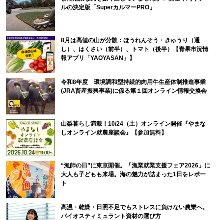
ルの決定版「SuperカルマーPRO」
8月は高値の山が分散：ほうれんそう・きゅうり（通
し）、はくさい（前半）、トマト（後半）【青果市況情
報アプリ「YAOYASAN」】
令和8年度 環境調和型持続的肉用牛生産体制推進事業
(JRA畜産振興事業)に係る第１回オンライン情報交換会
山梨暮らし満載！10/24（土）オンライン開催『やまな
しオンライン就農座談会』【参加無料】
“漁師の日”に東京開催。「漁業就業支援フェア2026」に
大人も子どもも来場。海の魅力が詰まった1日をレポー
ト
高温・乾燥・日照不足でもストレスに負けない農業へ。
バイオスティミュラント資材の選び方