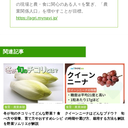
の現場と農・食に関心のある人々を繋ぎ、「農
業関係人口」を増やすことが目標。
https://agri.mynavi.jp/
関連記事
食育・農業体験
食育・農業体験
冬が旬のチコリってどんな野菜？ 食
クイーンニーナはどんなブドウ？ 旬
べ方や栄養、育て方やおすすめレシピ
の時期や選び方、栽培する方法も解説
を野菜ソムリエが解説