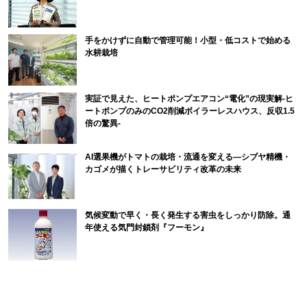
手をかけずに自動で管理可能！小型・低コストで始める
水耕栽培
実証で見えた、ヒートポンプエアコン“電化”の現実解-ヒ
ートポンプのみのCO2削減ボイラーレスハウス、反収1.5
倍の驚異-
AI選果機がトマトの栽培・流通を変える―シブヤ精機・
カゴメが描くトレーサビリティ改革の未来
気候変動で早く・長く発生する害虫をしっかり防除。通
年使える気門封鎖剤『フーモン』