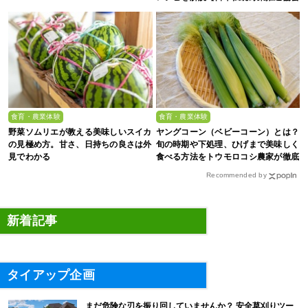
監修】
食育・農業体験
食育・農業体験
野菜ソムリエが教える美味しいスイカ
ヤングコーン（ベビーコーン）とは？
の見極め方。甘さ、日持ちの良さは外
旬の時期や下処理、ひげまで美味しく
見でわかる
食べる方法をトウモロコシ農家が徹底
解説！
Recommended by
新着記事
タイアップ企画
まだ危険な刃を振り回していませんか？ 安全草刈りツー