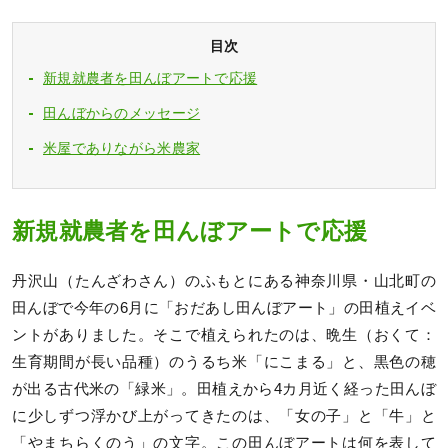
目次
新規就農者を田んぼアートで応援
田んぼからのメッセージ
米屋でありながら米農家
新規就農者を田んぼアートで応援
丹沢山（たんざわさん）のふもとにある神奈川県・山北町の
田んぼで今年の6月に「おだあし田んぼアート」の田植えイベ
ントがありました。そこで植えられたのは、晩生（おくて：
生育期間が長い品種）のうるち米「にこまる」と、黒色の穂
が出る古代米の「緑米」。田植えから4カ月近く経った田んぼ
に少しずつ浮かび上がってきたのは、「女の子」と「牛」と
「やまちらくのう」の文字。この田んぼアートは何を表して