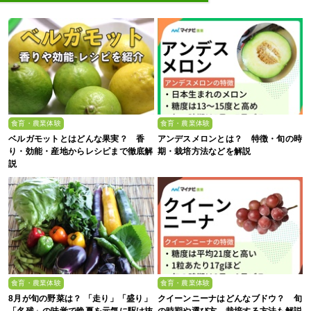
食育・農業体験
食育・農業体験
ベルガモットとはどんな果実？ 香
アンデスメロンとは？ 特徴・旬の時
り・効能・産地からレシピまで徹底解
期・栽培方法などを解説
説
食育・農業体験
食育・農業体験
8月が旬の野菜は？ 「走り」「盛り」
クイーンニーナはどんなブドウ？ 旬