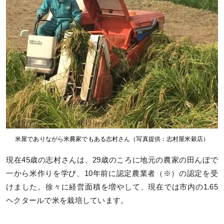
米屋でありながら米農家でもある志村さん（写真提供：志村屋米穀店）
現在45歳の志村さんは、29歳のころに地元の農家の田んぼで
一から米作りを学び、10年前に認定農業者（※）の認定を受
けました。徐々に経営面積を増やして、現在では市内の1.65
ヘクタールで米を栽培しています。