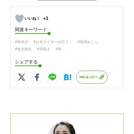
+1
関連キーワード
#神奈川
#お米ライターが行く！
#地域おこし
#地方創生
#田植え
#米
シェアする
URLをコピー