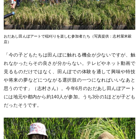
おだあし田んぼアートで稲刈りを楽しむ参加者たち（写真提供：志村屋米穀
店）
「今の子どもたちは田んぼに触れる機会が少ないですが、触
れなかったらその良さが分からない。テレビやネット動画で
見るものだけではなく、田んぼでの体験を通して興味や特技
や将来の夢などにつながる選択肢の一つになればいいなあと
思うのです」（志村さん）。今年6月のおだあし田んぼアート
には地元や都内から約140人が参加。うち3分の1ほどが子ども
だったそうです。