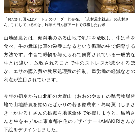
「おだあし田んぼアート」のリーダー的存在、「志村屋米穀店」 の志村さ
ん。手にしているのは、昨年の田んぼアートで収穫したお米
山地酪農とは、傾斜地のある山地で乳牛を放牧し、牛は草を
食べ、牛の糞尿は草の栄養になるという循環の中で飼育する
方法です。牛舎で穀物を与えられて飼育されている一般的な
牛とは違い、放牧されることで牛のストレスが減少するほ
か、エサの購入費や糞尿処理費の抑制、重労働の軽減などの
利点が注目されています。
今年の初夏から山北町の大野山（おおのやま）の県営牧場跡
地で山地酪農を始めたばかりの若き酪農家・島崎薫（しまざ
き・かおる）さんの挑戦を地域全体で応援しようと、島崎さ
んと牛をモデルに東京都在住のデザイナーKAMAKIRIさんが
下絵をデザインしました。