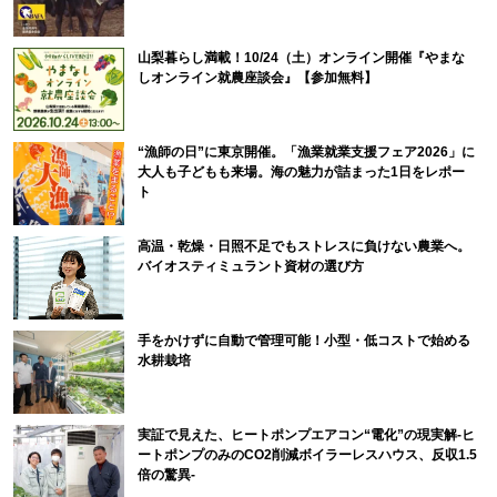
山梨暮らし満載！10/24（土）オンライン開催『やまな
しオンライン就農座談会』【参加無料】
“漁師の日”に東京開催。「漁業就業支援フェア2026」に
大人も子どもも来場。海の魅力が詰まった1日をレポー
ト
高温・乾燥・日照不足でもストレスに負けない農業へ。
バイオスティミュラント資材の選び方
手をかけずに自動で管理可能！小型・低コストで始める
水耕栽培
実証で見えた、ヒートポンプエアコン“電化”の現実解-ヒ
ートポンプのみのCO2削減ボイラーレスハウス、反収1.5
倍の驚異-