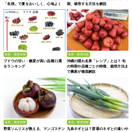
「名残」で夏をおいしく、心地よく
期、栽培する方法を解説
食育・農業体験
食育・農業体験
ブドウの甘い・糖度が高い品種11選
沖縄の隠れ名果「レンブ」とは？ 旬
をランキング
の時期や品種ごとの特徴、栽培方法ま
で農家が徹底解説
食育・農業体験
食育・農業体験
野菜ソムリエが教える、マンゴスチン
九条ネギとは？普通のネギとの違いや