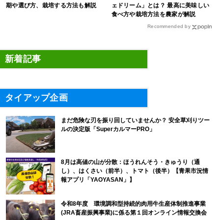
期や選び方、栽培する方法も解説
ェドリーム」とは？ 最高に美味しい
食べ方や栽培方法を農家が解説
Recommended by
新着記事
タイアップ企画
まだ危険な刃を振り回していませんか？ 安全草刈りツー
ルの決定版「SuperカルマーPRO」
8月は高値の山が分散：ほうれんそう・きゅうり（通
し）、はくさい（前半）、トマト（後半）【青果市況情
報アプリ「YAOYASAN」】
令和8年度 環境調和型持続的肉用牛生産体制推進事業
(JRA畜産振興事業)に係る第１回オンライン情報交換会