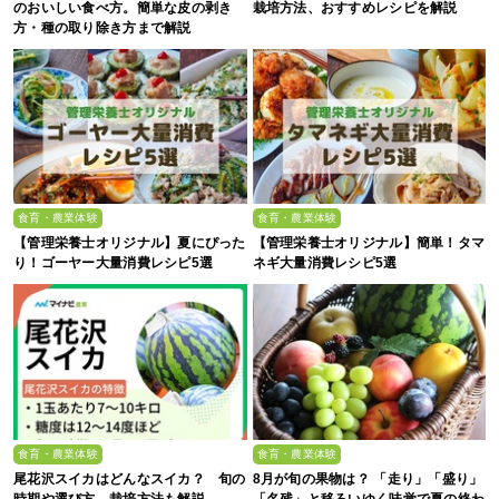
のおいしい食べ方。簡単な皮の剥き
栽培方法、おすすめレシピを解説
方・種の取り除き方まで解説
食育・農業体験
食育・農業体験
【管理栄養士オリジナル】夏にぴった
【管理栄養士オリジナル】簡単！タマ
り！ゴーヤー大量消費レシピ5選
ネギ大量消費レシピ5選
食育・農業体験
食育・農業体験
尾花沢スイカはどんなスイカ？ 旬の
8月が旬の果物は？ 「走り」「盛り」