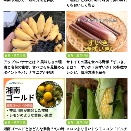
時期や選び方、栽培方法も解説
「名残」と移ろいゆく味覚で夏の終わ
りをおいしく彩る
食育・農業体験
食育・農業体験
アップルバナナとは？ 美味しさの理
サトイモの茎を食べる野菜「ずいき」
由と名前の秘密、食べごろを見極める
とは？ ずいき（赤ずいき）の特徴や
ポイントをバナナマニアが解説
レシピ、栽培方法を紹介
食育・農業体験
食育・農業体験
湘南ゴールドとはどんな果物？旬の時
メロンより甘いトウモロコシ「ドルチ