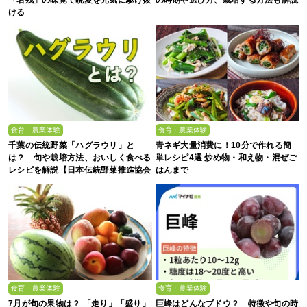
「名残」の味覚で晩夏を元気に駆け抜
の時期や選び方、栽培する方法も解説
ける
食育・農業体験
食育・農業体験
千葉の伝統野菜「ハグラウリ」と
青ネギ大量消費に！10分で作れる簡
は？ 旬や栽培方法、おいしく食べる
単レシピ4選 炒め物・和え物・混ぜご
レシピを解説【日本伝統野菜推進協会
はんまで
監修】
食育・農業体験
食育・農業体験
7月が旬の果物は？ 「走り」「盛り」
巨峰はどんなブドウ？ 特徴や旬の時