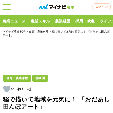
ログイン
農業ニュース
農業スキル
農業経営
採用・就農
ライフ
マイナビ農業TOP
>
食育・農業体験
> 稲で描いて地域を元気に！ 「おだあし田んぼ
アート」
食育・農業体験
神奈川
+1
稲で描いて地域を元気に！ 「おだあし
田んぼアート」