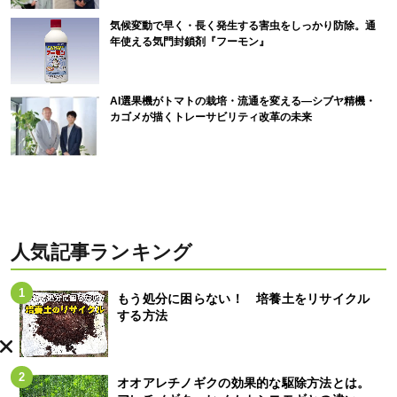
気候変動で早く・長く発生する害虫をしっかり防除。通
年使える気門封鎖剤『フーモン』
AI選果機がトマトの栽培・流通を変える―シブヤ精機・
カゴメが描くトレーサビリティ改革の未来
人気記事ランキング
もう処分に困らない！ 培養土をリサイクル
する方法
オオアレチノギクの効果的な駆除方法とは。