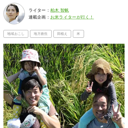
ライター：
柏木 智帆
連載企画：
お米ライターが行く！
地域おこし
地方創生
田植え
米