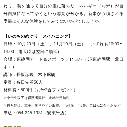
わり、喉を通って自分の腹に落ちたエネルギー（お米）が自
分自身になってゆくという感覚が分かる。新米が収穫される
季節にそんな体験をしてみてはいかがでしょうか。
【いのちのめぐり スイハニング】
日時：10月20日（土）、11月10日（土） いずれも10:00〜
14:00（雨天時は翌日に順延）
会場：東静岡アート＆スポーツ／ヒロバ（JR東静岡駅 北口
すぐ）
講師：長坂潔曉、木下琢朗
定員：各日先着50人
材料費：500円（お米2合プレゼント）
※小学生以下は保護者同伴、未就学児無料
※持ち物は、軍手、動きやすい服装、my茶碗、my箸、ごはんに合うおかず
申込：054-245-1331（安東米店）