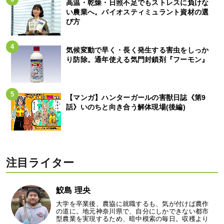
高温・乾燥・日照不足でもストレスに負けな
い農業へ。バイオスティミュラント資材の選
び方
気候変動で早く・長く発生する害虫をしっか
り防除。通年使える気門封鎖剤『フーモン』
【マンガ】ハンターガールの害獣日誌《第9
話》いのちと向き合う解体現場(後編)
注目ライター
鮫島 理央
大学を卒業後、農協に就職するも、気が付けば農作
の道に。地元神奈川県で、自分にしかできない都市
型農業を実現するため、暗中模索の毎日。収穫より