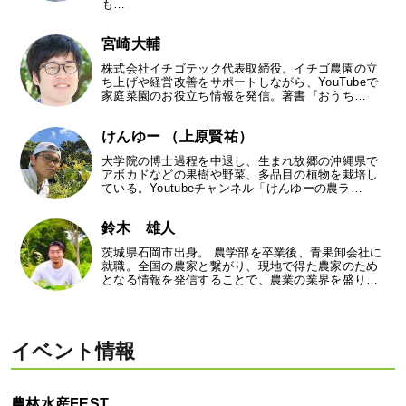
も…
宮崎大輔
株式会社イチゴテック代表取締役。イチゴ農園の立
ち上げや経営改善をサポートしながら、YouTubeで
家庭菜園のお役立ち情報を発信。著書『おうち…
けんゆー （上原賢祐）
大学院の博士過程を中退し、生まれ故郷の沖縄県で
アボカドなどの果樹や野菜、多品目の植物を栽培し
ている。Youtubeチャンネル「けんゆーの農ラ…
鈴木 雄人
茨城県石岡市出身。 農学部を卒業後、青果卸会社に
就職。全国の農家と繋がり、現地で得た農家のため
となる情報を発信することで、農業の業界を盛り…
イベント情報
農林水産FEST