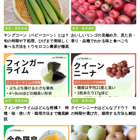
食育・農業体験
食育・農業体験
ヤングコーン（ベビーコーン）とは？
おいしいリンゴの見極め方、見た目・
旬の時期や下処理、ひげまで美味しく
香り・品種でわかる味と食べごろ
食べる方法をトウモロコシ農家が徹底
解説！
食育・農業体験
食育・農業体験
フィンガーライムはどんな柑橘？ 特
クイーンニーナはどんなブドウ？ 旬
徴・味・使い方・栽培方法まで徹底解
の時期や選び方、栽培する方法も解説
説