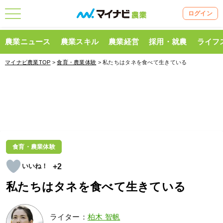
ログイン
農業ニュース
農業スキル
農業経営
採用・就農
ライフ
マイナビ農業TOP
>
食育・農業体験
> 私たちはタネを食べて生きている
食育・農業体験
+2
私たちはタネを食べて生きている
ライター：
柏木 智帆