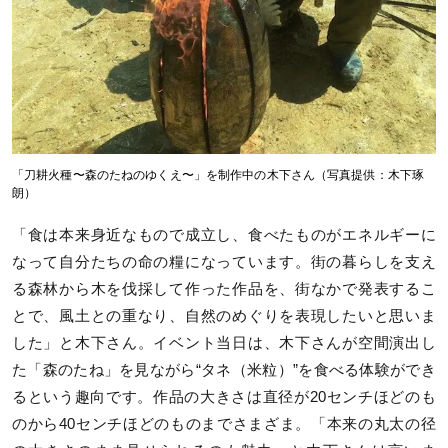
「刀耕火種〜森のたねのゆくえ〜」を制作中の木下さん（写真提供：木下琢
朗）
「食は本来身近なもので成立し、食べたものがエネルギーに
なって自分たちの命の糧になっています。街の暮らしを支え
る森林から木を伐採して作った作品を、街なかで発表するこ
とで、風土との重なり、自然のめぐりを表現したいと思いま
した」と木下さん。イベント当日は、木下さんが空間演出し
た「森のたね」を見ながら“タネ（米粒）”を食べる体験ができ
るという趣向です。作品の大きさは直径が20センチほどのも
のから40センチほどのものまでさまざま。「本来の丸太の径