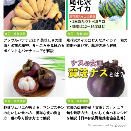
食育・農業体験
食育・農業体験
アップルバナナとは？ 美味しさの理
尾花沢スイカはどんなスイカ？ 旬の
由と名前の秘密、食べごろを見極める
時期や選び方、栽培方法も解説
ポイントをバナナマニアが解説
食育・農業体験
食育・農業体験
野菜ソムリエが教える、マンゴスチン
京都の伝統野菜「賀茂ナス」とは？
のおいしい食べ方。簡単な皮の剥き
旬や栽培方法、おいしく食べるレシピ
方・種の取り除き方まで解説
を解説【日本伝統野菜推進協会監修】
Recommended by