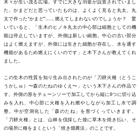
木々が生い茂る広場。すでに大きな羽釜が設置されていまし
た。かまどだと思っていたものは、よくよく見ると丸太。丸
太で作った“かまど”……燃えてしまわないのでしょうか？ 驚
いていると、「生木のヒノキ丸太の中心部は細胞としての機
能は停止していますが、外側は新しい細胞。中心の古い部分
はよく燃えますが、外側には生きた細胞が存在し、水を通す
機能があるため燃えにくいのです」と木下さんが教えてくれ
ました。
この生木の性質を知り生み出されたのが「刀耕火種（とうこ
うかしゅ）〜森のたねのゆくえ〜」という木下さんの作品で
す。外側の形をチェーンソーで加工してから縦に8つに切り込
みを入れ、中心部に火種を入れ燃やしながら加工し水で調
整。中が空洞化した「森のたね」を形づくっていきます。
「刀耕火種」とは、山林を伐採した後に草木を焼き払い、そ
の場所に種をまくという「焼き畑農法」のことです。