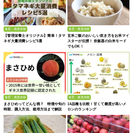
食育・農業体験
食育・農業体験
【管理栄養士オリジナル】簡単！タマ
玄米ご飯のおいしい炊き方をお米マイ
ネギ大量消費レシピ5選
スターが伝授！ 炊飯器の白米モード
でもOK！
食育・農業体験
食育・農業体験
まさひめってどんな桃？ 特徴や旬の
14品種を比較！甘くて糖度が高いメ
時期、購入方法、栽培方法まで解説
ロンのランキング