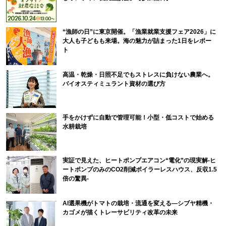
“漁師の日”に東京開催。「漁業就業支援フェア2026」に
大人も子どもも来場。海の魅力が詰まった1日をレポー
ト
高温・乾燥・日照不足でもストレスに負けない農業へ。
バイオスティミュラント資材の選び方
手をかけずに自動で管理可能！小型・低コストで始める
水耕栽培
実証で見えた、ヒートポンプエアコン“電化”の現実解-ヒ
ートポンプのみのCO2削減ボイラーレスハウス、反収1.5
倍の驚異-
AI選果機がトマトの栽培・流通を変える―シブヤ精機・
カゴメが描くトレーサビリティ改革の未来