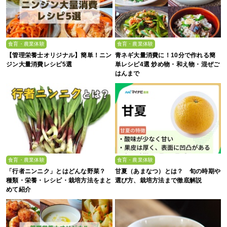
食育・農業体験
食育・農業体験
【管理栄養士オリジナル】簡単！ニン
青ネギ大量消費に！10分で作れる簡
ジン大量消費レシピ5選
単レシピ4選 炒め物・和え物・混ぜご
はんまで
食育・農業体験
食育・農業体験
「行者ニンニク」とはどんな野菜？
甘夏（あまなつ）とは？ 旬の時期や
種類・栄養・レシピ・栽培方法をまと
選び方、栽培方法まで徹底解説
めて紹介