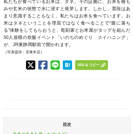
私たちが食べているお米は、タネ。その証拠に、お米を種も
みや玄米の状態で水に浸すと発芽します。しかし、普段はあ
まり意識することもなく、私たちはお米を食べています。お
米はタネということを理屈ではなく食べることで“腹に落ち
る”体験をしてもらおうと、彫刻家とお米屋がタッグを組んだ
50人規模の炊飯イベント「いのちのめぐり スイハニング」
が、JR東静岡駅前で開かれます。
（写真提供：安東米店）
URLをコピー
目次
生木の丸太を使った“かまど”