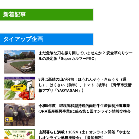
新着記事
タイアップ企画
まだ危険な刃を振り回していませんか？ 安全草刈りツー
ルの決定版「SuperカルマーPRO」
8月は高値の山が分散：ほうれんそう・きゅうり（通
し）、はくさい（前半）、トマト（後半）【青果市況情
報アプリ「YAOYASAN」】
令和8年度 環境調和型持続的肉用牛生産体制推進事業
(JRA畜産振興事業)に係る第１回オンライン情報交換会
山梨暮らし満載！10/24（土）オンライン開催『やまな
しオンライン就農座談会』【参加無料】