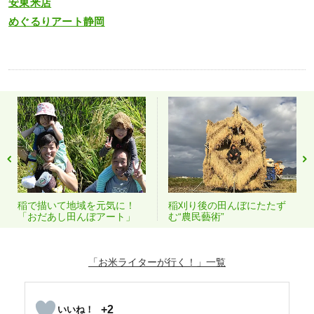
安東米店
めぐるりアート静岡
稲で描いて地域を元気に！
稲刈り後の田んぼにたたず
「おだあし田んぼアート」
む“農民藝術”
「お米ライターが行く！」
+2