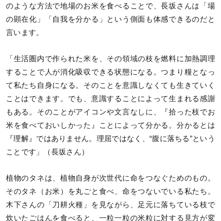
のような方法で地場のお米を食べることで、長坂さんは「場
の顕在化」「自我を分かる」という側面も体感できるのだと
言います。
「生活圏内で作られた米を、その領域の枝を燃料に加熱調理
することで人が消化吸収できる状態になる。つまり糧となっ
て私たち自身になる。そのことを意識しなくても生きていく
ことはできます。でも、意識することによって生まれる感謝
もある。そのことがアイコンや文言なしに、『拾った枝でお
米を食べておいしかった』ことによって分かる。分かるとは
『理解』ではありません。理屈ではなく、“腹に落ちる”という
ことです」（長坂さん）
植物のタネは、植物自身が次世代に命をつなぐためのもの。
そのタネ（お米）を丸ごと食べ、命をつないでいる私たち。
木下さんの「刀耕火種」を見ながら、足元に落ちている枝で
炊いたごはんを食べると、一粒一粒の米粒に対する見方が変