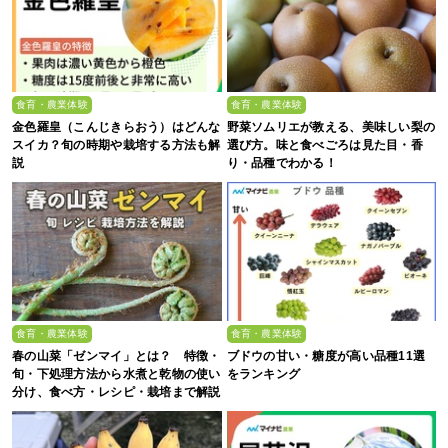
食育・農業体験
食育・農業体験
金色羅皇（こんじきらおう）はどんな
野菜ソムリエが教える、美味しい梨の
スイカ？旬の時期や栽培する方法も解
選び方。味と食べごろは見た目・香
説
り・品種でわかる！
食育・農業体験
食育・農業体験
春の山菜「ゼンマイ」とは？ 特徴・
ブドウの甘い・糖度が高い品種11選
旬・下処理方法から水煮と乾物の使い
をランキング
分け、食べ方・レシピ・栽培まで解説