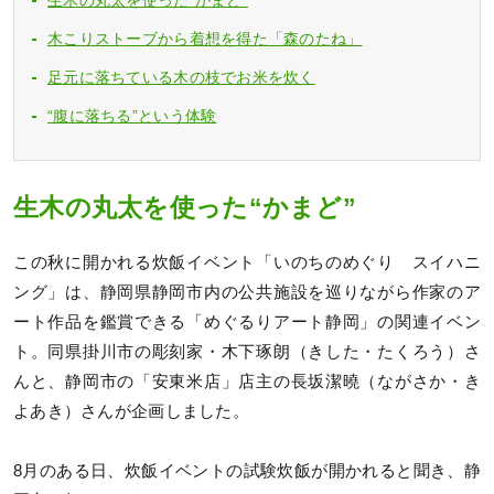
木こりストーブから着想を得た「森のたね」
足元に落ちている木の枝でお米を炊く
“腹に落ちる”という体験
生木の丸太を使った“かまど”
この秋に開かれる炊飯イベント「いのちのめぐり スイハニ
ング」は、静岡県静岡市内の公共施設を巡りながら作家のア
ート作品を鑑賞できる「めぐるりアート静岡」の関連イベン
ト。同県掛川市の彫刻家・木下琢朗（きした・たくろう）さ
んと、静岡市の「安東米店」店主の長坂潔曉（ながさか・き
よあき）さんが企画しました。
8月のある日、炊飯イベントの試験炊飯が開かれると聞き、静