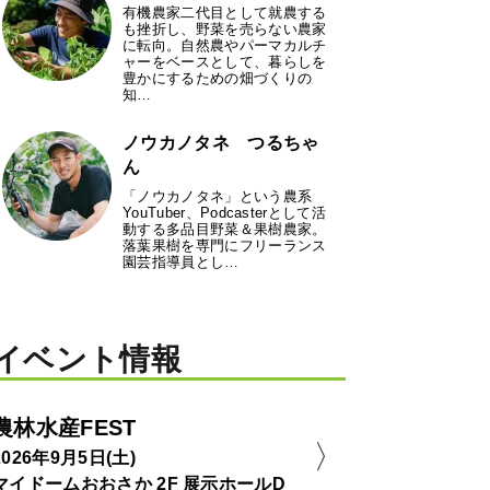
有機農家二代目として就農する
も挫折し、野菜を売らない農家
に転向。自然農やパーマカルチ
ャーをベースとして、暮らしを
豊かにするための畑づくりの
知…
ノウカノタネ つるちゃ
ん
「ノウカノタネ」という農系
YouTuber、Podcasterとして活
動する多品目野菜＆果樹農家。
落葉果樹を専門にフリーランス
園芸指導員とし…
イベント情報
農林水産FEST
2026年9月5日(土)
マイドームおおさか 2F 展示ホールD