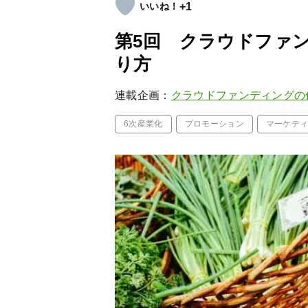
+1
第5回 クラウドファ
り方
連載企画：
クラウドファンディングの
6次産業化
プロモーション
マーケテ