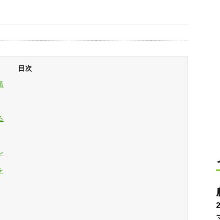
目次
第
る
ン
を