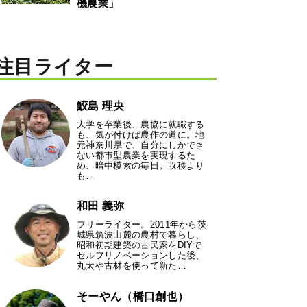
機農業」
注目ライター
鮫島 理央
大学を卒業後、農協に就職する
も、気が付けば農作の道に。地
元神奈川県で、自分にしかでき
ない都市型農業を実現するた
め、暗中模索の毎日。収穫より
も…
和田 義弥
フリーライター。2011年から茨
城県筑波山麓の農村で暮らし、
昭和初期建築の古民家をDIYで
セルフリノベーションした後、
丸太や古材を使って新た…
そーやん（橋口創也）