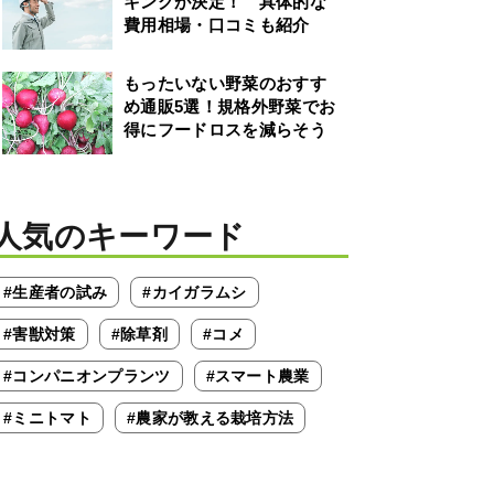
キングが決定！ 具体的な
費用相場・口コミも紹介
もったいない野菜のおすす
め通販5選！規格外野菜でお
得にフードロスを減らそう
人気のキーワード
#生産者の試み
#カイガラムシ
#害獣対策
#除草剤
#コメ
#コンパニオンプランツ
#スマート農業
#ミニトマト
#農家が教える栽培方法