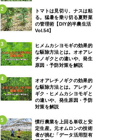
トマトは見切り、ナスは粘
る。猛暑を乗り切る夏野菜
の管理術【DIY的半農生活
Vol.54】
ヒメムカシヨモギの効果的
な駆除方法とは。オオアレ
チノギクとの違いや、発生
原因・予防対策を解説
オオアレチノギクの効果的
な駆除方法とは。アレチノ
ギク・ヒメムカシヨモギと
の違いや、発生原因・予防
対策を解説
慣行農業を上回る単収と安
定生産。元オムロンの技術
者が挑む「データ活用型有