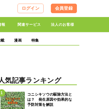
ログイン
会員登録
情報
関連サービス
法人のお客様
連載
漫画
特集
人気記事ランキング
コニシキソウの駆除方法と
は？ 発生原因や効果的な
予防対策を解説