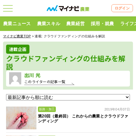
ログイン
農業ニュース
農業スキル
農業経営
採用・就農
ライフ
マイナビ農業TOP
> 連載:
クラウドファンディングの仕組みを解説
連載企画
クラウドファンディングの仕組みを解
説
出川 光
このライターの記事一覧
2019年04月07日
販路・加工
第20回（最終回） これからの農業とクラウドファ
ンディング