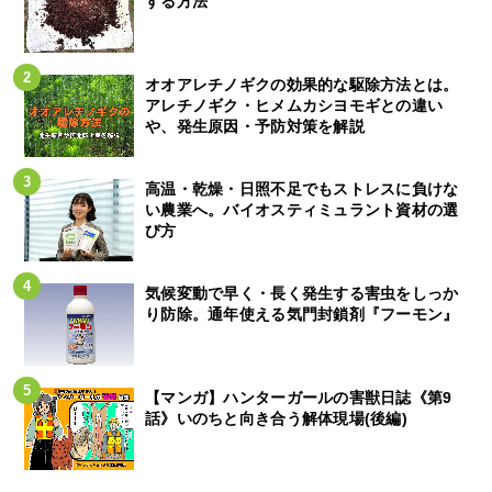
する方法
オオアレチノギクの効果的な駆除方法とは。
アレチノギク・ヒメムカシヨモギとの違い
や、発生原因・予防対策を解説
高温・乾燥・日照不足でもストレスに負けな
い農業へ。バイオスティミュラント資材の選
び方
気候変動で早く・長く発生する害虫をしっか
り防除。通年使える気門封鎖剤『フーモン』
【マンガ】ハンターガールの害獣日誌《第9
話》いのちと向き合う解体現場(後編)