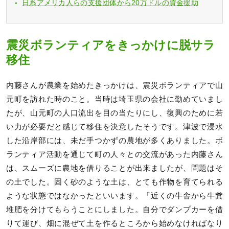
日系アメリカ人らの支援団体から20万ドルの資金援助
震災ボランティアをきっかけに脱サラ
移住
内藤さんが農業を始めたきっかけは、震災ボランティアで山
元町を訪れた時のこと。当時は埼玉県の会社に勤めていまし
たが、山元町の人口流出を目の当たりにし、復興のために若
い力が必要だと感じて移住を決意したそうです。津波で浸水
した沿岸部には、未だ手つかずの農地が多くありました。ボ
ランティア活動を通じて町の人々との交流があった内藤さん
は、スムーズに農地を借りることが出来ましたが、問題はそ
の土でした。固く砂のような土は、とても作物を育てられる
ような状態ではなかったといいます。「近くの牛舎から牛糞
堆肥を分けてもらうことにしました。自分でダンプカーを借
りて運び、畑に混ぜて土を作るところから始めなければなり