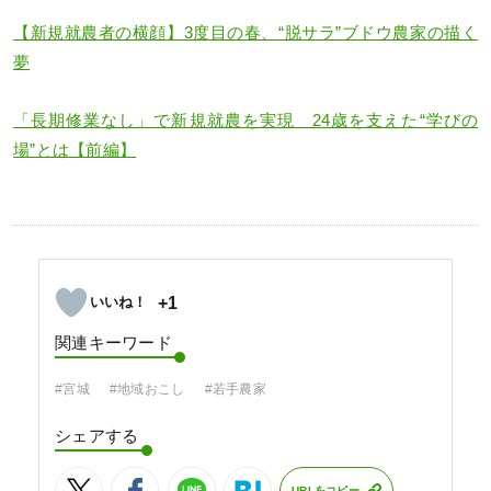
【新規就農者の横顔】3度目の春、“脱サラ”ブドウ農家の描く
夢
「長期修業なし」で新規就農を実現 24歳を支えた“学びの
場”とは【前編】
+1
関連キーワード
#宮城
#地域おこし
#若手農家
シェアする
URLをコピー