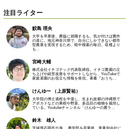
注目ライター
鮫島 理央
大学を卒業後、農協に就職するも、気が付けば農作
の道に。地元神奈川県で、自分にしかできない都市
型農業を実現するため、暗中模索の毎日。収穫より
も…
宮崎大輔
株式会社イチゴテック代表取締役。イチゴ農園の立
ち上げや経営改善をサポートしながら、YouTubeで
家庭菜園のお役立ち情報を発信。著書『おうち…
けんゆー （上原賢祐）
大学院の博士過程を中退し、生まれ故郷の沖縄県で
アボカドなどの果樹や野菜、多品目の植物を栽培し
ている。Youtubeチャンネル「けんゆーの農ラ…
鈴木 雄人
茨城県石岡市出身。 農学部を卒業後、青果卸会社に