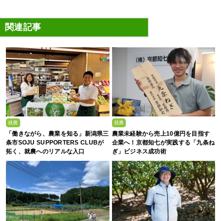
関連記事
就農
就農
「働きながら、農業を知る」新潟県三
農業未経験から売上10億円を目指す
条市SOJU SUPPORTERS CLUBが
企業へ！京都知七が実践する「九条ね
拓く、就農へのリアルな入口
ぎ」ビジネス成功術