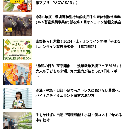
報アプリ「YAOYASAN」】
令和8年度 環境調和型持続的肉用牛生産体制推進事業
(JRA畜産振興事業)に係る第１回オンライン情報交換会
山梨暮らし満載！10/24（土）オンライン開催『やまな
しオンライン就農座談会』【参加無料】
“漁師の日”に東京開催。「漁業就業支援フェア2026」に
大人も子どもも来場。海の魅力が詰まった1日をレポー
ト
高温・乾燥・日照不足でもストレスに負けない農業へ。
バイオスティミュラント資材の選び方
手をかけずに自動で管理可能！小型・低コストで始める
水耕栽培