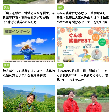
就農
就農
「農」を軸に、地域と未来を耕す。奈
みかん農家になるなら三重県御浜町！
良県宇陀市・有限会社アグリが描
移住・就農に人気の理由とは？【先輩
く“稼げる農業”のかたち
の生の声を聞けるセミナーを9月に開
催】
就農
就農
地方移住して就農するには？ 具体的
【2026年2月8日（日）開催！】 ぐ
な始め方とリアルな生活を解説
んま就農FEST ～農あるくらし、群
馬でしてみませんか～