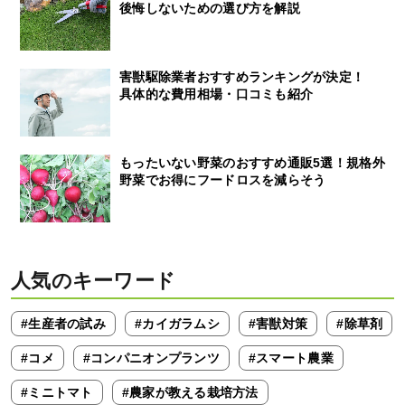
後悔しないための選び方を解説
害獣駆除業者おすすめランキングが決定！
具体的な費用相場・口コミも紹介
もったいない野菜のおすすめ通販5選！規格外
野菜でお得にフードロスを減らそう
人気のキーワード
#生産者の試み
#カイガラムシ
#害獣対策
#除草剤
#コメ
#コンパニオンプランツ
#スマート農業
#ミニトマト
#農家が教える栽培方法