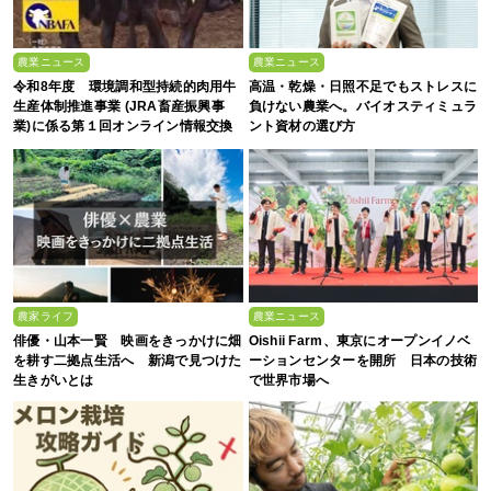
農業ニュース
農業ニュース
令和8年度 環境調和型持続的肉用牛
高温・乾燥・日照不足でもストレスに
生産体制推進事業 (JRA畜産振興事
負けない農業へ。バイオスティミュラ
業)に係る第１回オンライン情報交換
ント資材の選び方
会
農家ライフ
農業ニュース
俳優・山本一賢 映画をきっかけに畑
Oishii Farm、東京にオープンイノベ
を耕す二拠点生活へ 新潟で見つけた
ーションセンターを開所 日本の技術
生きがいとは
で世界市場へ