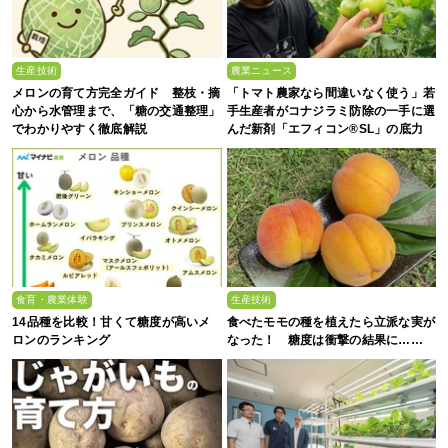
生産技術
農業ニュース
メロンの育て方完全ガイド 整枝・摘
「トマト農家なら間違いなく使う」若
心から水管理まで、「糖の交通整理」
手生産者がコナジラミ防除の一手に選
でわかりやすく徹底解説
んだ新剤「エフィコン®SL」の底力
食育・農業体験
生産技術
14品種を比較！甘くて糖度が高いメ
食べたモモの種を植えたら立派な実が
ロンのランキング
なった！ 糖度は衝撃の結果に……