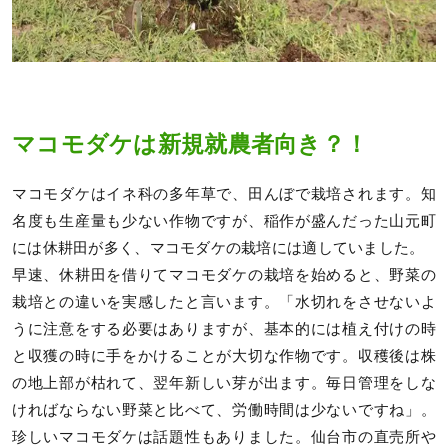
マコモダケは新規就農者向き？！
マコモダケはイネ科の多年草で、田んぼで栽培されます。知
名度も生産量も少ない作物ですが、稲作が盛んだった山元町
には休耕田が多く、マコモダケの栽培には適していました。
早速、休耕田を借りてマコモダケの栽培を始めると、野菜の
栽培との違いを実感したと言います。「水切れをさせないよ
うに注意をする必要はありますが、基本的には植え付けの時
と収獲の時に手をかけることが大切な作物です。収穫後は株
の地上部が枯れて、翌年新しい芽が出ます。毎日管理をしな
ければならない野菜と比べて、労働時間は少ないですね」。
珍しいマコモダケは話題性もありました。仙台市の直売所や