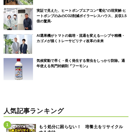
実証で見えた、ヒートポンプエアコン“電化”の現実解-ヒ
ートポンプのみのCO2削減ボイラーレスハウス、反収1.5
倍の驚異-
AI選果機がトマトの栽培・流通を変える―シブヤ精機・
カゴメが描くトレーサビリティ改革の未来
気候変動で早く・長く発生する害虫をしっかり防除。通
年使える気門封鎖剤『フーモン』
人気記事ランキング
もう処分に困らない！ 培養土をリサイクル