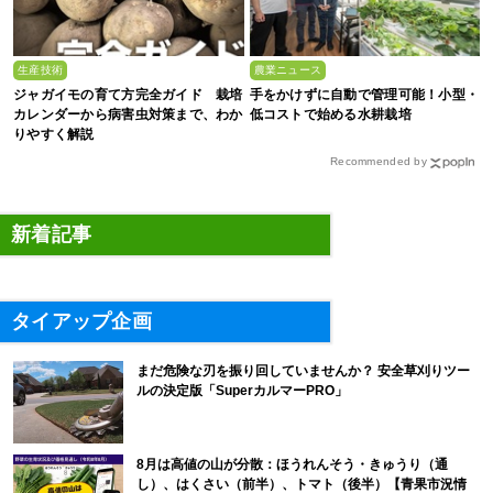
生産技術
農業ニュース
ジャガイモの育て方完全ガイド 栽培
手をかけずに自動で管理可能！小型・
カレンダーから病害虫対策まで、わか
低コストで始める水耕栽培
りやすく解説
Recommended by
新着記事
タイアップ企画
まだ危険な刃を振り回していませんか？ 安全草刈りツー
ルの決定版「SuperカルマーPRO」
8月は高値の山が分散：ほうれんそう・きゅうり（通
し）、はくさい（前半）、トマト（後半）【青果市況情