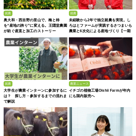
就農
就農
奥大和・西吉野の里山で、梅と柿
未経験から2年で独立就農を実現。し
を“産地の誇り”に変える。王隠堂農園
ろはとファームが実践するさつまいも
が紡ぐ産直と加工のストーリー
農業と6次化による産地づくり【一期
生募集】
就農
農業ニュース
大学生が農業インターンに参加するに
イチゴの植物工場Oishii Farmが年内
は？ 探し方・参加するまでの流れま
にも国内販売へ
で解説