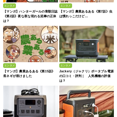
エンタメ
エンタメ
【マンガ】ハンターガールの害獣日誌
【マンガ】農業あるある《第7話》虫
《第2話》夜な夜な現れる泥棒の正体
は慣れっこだけど…
は？
エンタメ
エンタメ
【マンガ】農業あるある《第15話》
Jackery（ジャクリ）ポータブル電源
長ネギが溶けました
の口コミ・評判｜ 人気機種の評価
は？