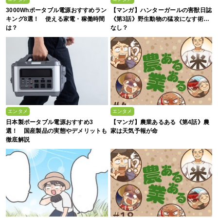
3000Whポータブル電源おすすめラン
【マンガ】ハンターガールの害獣日誌
キング8選！ 使える家電・稼働時間
《第3話》野生動物の猛攻になす術…
は？
なし？
エンタメ
エンタメ
日本製ポータブル電源おすすめ3
【マンガ】農業あるある《第4話》農
選！ 国産製品の実態やデメリットも
家は天気予報が命
徹底解説