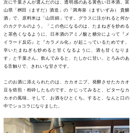
次に千葉さんが選んだのは、透明感のある黄色い日本酒。富
山県「桝田（ますだ）酒造」の「満寿泉（ますいずみ） 貴醸
酒」で、原料米は「山田錦」です。グラスに注がれると何か
のカクテルのよう。「この色になるのは、たまねぎを炒める
と茶色くなるように、日本酒のアミノ酸と糖分によって『メ
イラード反応』と『カラメル化』が起こっているためです。
辛いたまねぎも炒めると甘くなるように、酒も甘くなりま
す」と千葉さん。飲んでみると、たしかに甘い。とろみのあ
る舌触りで、きれいな甘さです。
このお酒に添えられたのは、カカオニブ。発酵させたカカオ
豆を焙煎・粉砕したものです。かじってみると、ビターなカ
カオの風味。そして、お酒をひとくち。すると、なんと口の
中でショコラになりました。