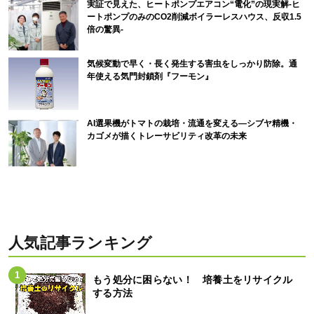
実証で見えた、ヒートポンプエアコン“電化”の現実解-ヒ
ートポンプのみのCO2削減ボイラーレスハウス、反収1.5
倍の驚異-
気候変動で早く・長く発生する害虫をしっかり防除。通
年使える気門封鎖剤『フーモン』
AI選果機がトマトの栽培・流通を変える―シブヤ精機・
カゴメが描くトレーサビリティ改革の未来
人気記事ランキング
もう処分に困らない！ 培養土をリサイクル
する方法