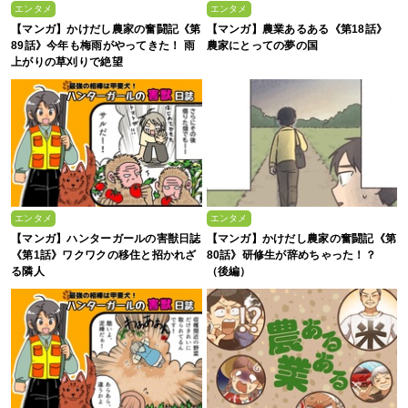
エンタメ
エンタメ
【マンガ】かけだし農家の奮闘記《第
【マンガ】農業あるある《第18話》
89話》今年も梅雨がやってきた！ 雨
農家にとっての夢の国
上がりの草刈りで絶望
エンタメ
エンタメ
【マンガ】ハンターガールの害獣日誌
【マンガ】かけだし農家の奮闘記《第
《第1話》ワクワクの移住と招かれざ
80話》研修生が辞めちゃった！？
る隣人
（後編）