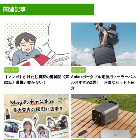
関連記事
エンタメ
エンタメ
【マンガ】かけだし農家の奮闘記《第
Ankerポータブル電源用ソーラーパネ
82話》農機が動かない！
ルおすすめ2選！ お得なセットも紹
介