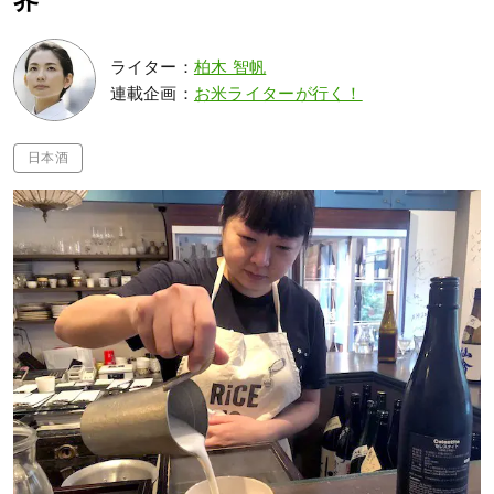
界
ライター：
柏木 智帆
連載企画：
お米ライターが行く！
日本酒