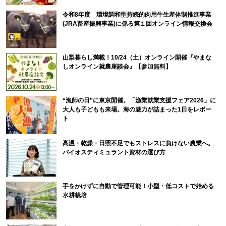
令和8年度 環境調和型持続的肉用牛生産体制推進事業
(JRA畜産振興事業)に係る第１回オンライン情報交換会
山梨暮らし満載！10/24（土）オンライン開催『やまな
しオンライン就農座談会』【参加無料】
“漁師の日”に東京開催。「漁業就業支援フェア2026」に
大人も子どもも来場。海の魅力が詰まった1日をレポー
ト
高温・乾燥・日照不足でもストレスに負けない農業へ。
バイオスティミュラント資材の選び方
手をかけずに自動で管理可能！小型・低コストで始める
水耕栽培