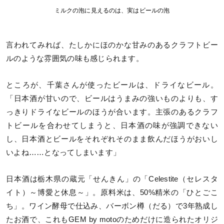
ミルクの泡に見えるのは、実はビールの泡
言われてみれば、たしかにほのかな甘みのあるクラフトビー
ルのような雰囲気の味も感じられます。
ところが、千葉さんが使ったビールは、ドライなビール。
「日本酒が甘いので、ビールはうまみの強いものよりも、す
っきりドライなビールのほうが合います。主張のあるクラフ
トビールを合わせてしまうと、日本酒の味が強調できない
し、日本酒とビールをそれぞれそのまま飲んだほうがおいし
いよね……となってしまいます」
日本酒は栃木県の蔵元「せんきん」の「Celestite（セレスタ
イト）～博愛と休息～」。原料米は、50%精米の「ひとごこ
ち」。ワイン酵母で仕込み、バーボン樽（だる）で3年熟成し
たお酒で、これもGEM by motoのためだけに造られたオリジ