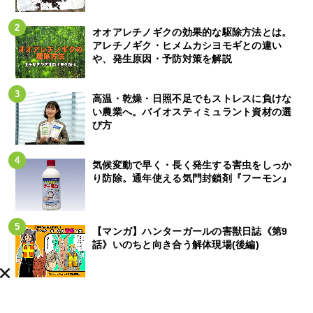
オオアレチノギクの効果的な駆除方法とは。
アレチノギク・ヒメムカシヨモギとの違い
や、発生原因・予防対策を解説
高温・乾燥・日照不足でもストレスに負けな
い農業へ。バイオスティミュラント資材の選
び方
気候変動で早く・長く発生する害虫をしっか
り防除。通年使える気門封鎖剤『フーモン』
【マンガ】ハンターガールの害獣日誌《第9
話》いのちと向き合う解体現場(後編)