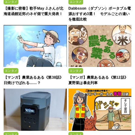
エンタメ
エンタメ
【撮影に密着】歌手May J.さんが北
Dabbsson（ダブソン）ポータブル電
海道函館近郊のネギ畑で重大発表！
源おすすめ3選！ モデルごとの違い
を徹底比較
エンタメ
エンタメ
【マンガ】農業あるある《第38話》
【マンガ】農業あるある《第12話》
日焼けでばれる……？
夏野菜は暴走列車
エンタメ
エンタメ