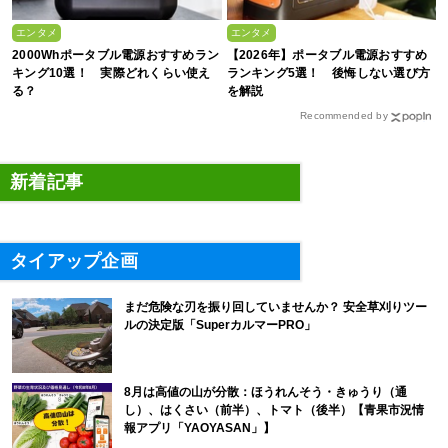
エンタメ
エンタメ
2000Whポータブル電源おすすめラン
【2026年】ポータブル電源おすすめ
キング10選！ 実際どれくらい使え
ランキング5選！ 後悔しない選び方
る？
を解説
Recommended by
新着記事
タイアップ企画
まだ危険な刃を振り回していませんか？ 安全草刈りツー
ルの決定版「SuperカルマーPRO」
8月は高値の山が分散：ほうれんそう・きゅうり（通
し）、はくさい（前半）、トマト（後半）【青果市況情
報アプリ「YAOYASAN」】