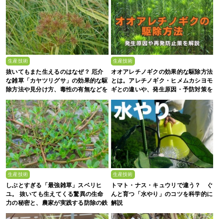
生産技術
生産技術
抜いてもまた生えるのはなぜ？ 厄介
オオアレチノギクの効果的な駆除方法
な雑草「カヤツリグサ」の効果的な駆
とは。アレチノギク・ヒメムカシヨモ
除方法や見分け方、毒性の有無などを
ギとの違いや、発生原因・予防対策を
農家が解説
解説
生産技術
生産技術
しぶとすぎる「最強雑草」スベリヒ
トマト・ナス・キュウリで違う？ ぐ
ユ。 抜いても生えてくる驚異の生命
んと育つ「水やり」のコツを科学的に
力の秘密と、農家が実践する防除の鉄
解説
則