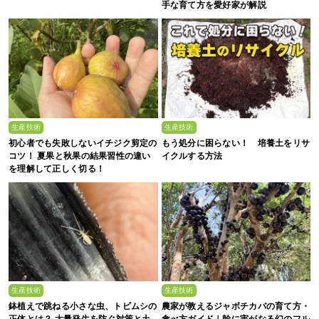
手な育て方を愛好家が解説
生産技術
生産技術
初心者でも失敗しないイチジク剪定の
もう処分に困らない！ 培養土をリサ
コツ！ 夏果と秋果の結果習性の違い
イクルする方法
を理解して正しく切る！
生産技術
生産技術
鉢植えで跳ねる小さな虫、トビムシの
農家が教えるジャボチカバの育て方・