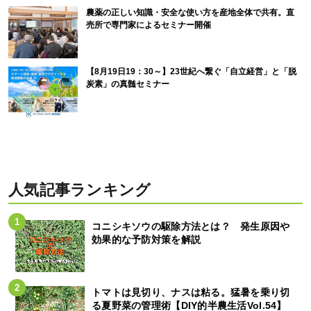
農薬の正しい知識・安全な使い方を産地全体で共有。直
売所で専門家によるセミナー開催
【8月19日19：30～】23世紀へ繋ぐ「自立経営」と「脱
炭素」の真髄セミナー
人気記事ランキング
コニシキソウの駆除方法とは？ 発生原因や
効果的な予防対策を解説
トマトは見切り、ナスは粘る。猛暑を乗り切
る夏野菜の管理術【DIY的半農生活Vol.54】