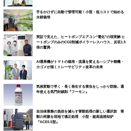
手をかけずに自動で管理可能！小型・低コストで始める
水耕栽培
実証で見えた、ヒートポンプエアコン“電化”の現実解-ヒ
ートポンプのみのCO2削減ボイラーレスハウス、反収1.5
倍の驚異-
AI選果機がトマトの栽培・流通を変える―シブヤ精機・
カゴメが描くトレーサビリティ改革の未来
気候変動で早く・長く発生する害虫をしっかり防除。通
年使える気門封鎖剤『フーモン』
自治体業務の負担を減らす害獣処理の新しい選択肢 害
獣の死骸を現地で適正処理 小型・超高温焼却炉
『ACE0.5型』