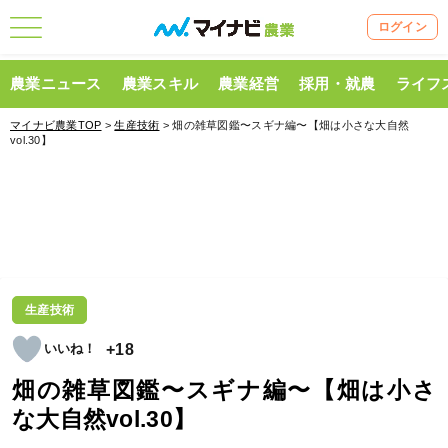
ログイン
農業ニュース
農業スキル
農業経営
採用・就農
ライフ
マイナビ農業TOP
>
生産技術
> 畑の雑草図鑑〜スギナ編〜【畑は小さな大自然
vol.30】
生産技術
+18
畑の雑草図鑑〜スギナ編〜【畑は小さ
な大自然vol.30】