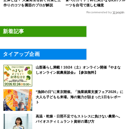
正体とは？ 大量発生を防ぐ対策と土
食べ方ガイド｜幹に実がなる幻のフル
作りのコツを園芸のプロが解説
ーツを自宅で楽しむ極意
Recommended by
新着記事
タイアップ企画
山梨暮らし満載！10/24（土）オンライン開催『やまな
しオンライン就農座談会』【参加無料】
“漁師の日”に東京開催。「漁業就業支援フェア2026」に
大人も子どもも来場。海の魅力が詰まった1日をレポー
ト
高温・乾燥・日照不足でもストレスに負けない農業へ。
バイオスティミュラント資材の選び方