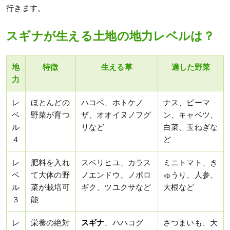
行きます。
スギナが生える土地の地力レベルは？
地
特徴
生える草
適した野菜
力
レ
ほとんどの
ハコベ、ホトケノ
ナス、ピーマ
ベ
野菜が育つ
ザ、オオイヌノフグ
ン、キャベツ、
ル
リなど
白菜、玉ねぎな
４
ど
レ
肥料を入れ
スベリヒユ、カラス
ミニトマト、き
ベ
て大体の野
ノエンドウ、ノボロ
ゅうり、人参、
ル
菜が栽培可
ギク、ツユクサなど
大根など
３
能
レ
栄養の絶対
スギナ
、ハハコグ
さつまいも、大