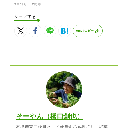
#草刈り
#雑草
シェアする
URLをコピー
そーやん（橋口創也）
有機農家二代目として就農するも挫折し、野菜