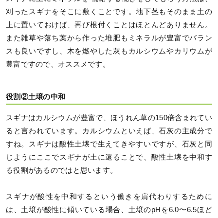
刈ったスギナをそこに敷くことです。地下茎もそのまま土の
上に置いておけば、再び根付くことはほとんどありません。
また雑草や落ち葉から作った堆肥もミネラルが豊富でバラン
スも良いですし、木を燃やした灰もカルシウムやカリウムが
豊富ですので、オススメです。
役割②土壌の中和
スギナはカルシウムが豊富で、ほうれん草の150倍含まれてい
ると言われています。カルシウムといえば、石灰の主成分で
すね。スギナは酸性土壌で生えてきやすいですが、石灰と同
じようにここでスギナが土に還ることで、酸性土壌を中和す
る役割があるのではと思います。
スギナが酸性を中和するという働きを肩代わりするために
は、土壌が酸性に傾いている場合、土壌のpHを6.0〜6.5ほど