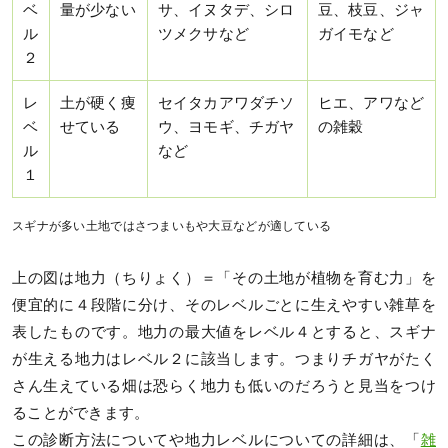
ベ
量が少ない
サ、イヌタデ、シロ
豆、枝豆、ジャ
ル
ツメクサなど
ガイモなど
２
レ
土が硬く痩
セイタカアワダチソ
ヒエ、アワなど
ベ
せている
ウ、ヨモギ、チガヤ
の雑穀
ル
など
１
スギナが多い土地ではさつまいもや大豆などが適している
上の図は地力（ちりょく）＝「その土地が植物を育む力」を
便宜的に４段階に分け、そのレベルごとに生えやすい雑草を
表したものです。地力の最大値をレベル４とすると、スギナ
が生える地力はレベル２に該当します。つまりチガヤがたく
さん生えている畑は恐らく地力も低いのだろうと見当をつけ
ることができます。
この診断方法についてや地力レベルについての詳細は、「
雑