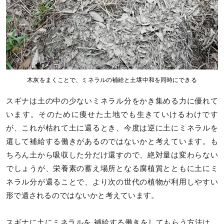
木灰をまくことで、ミネラルの補給と土壌中和を同時にできる
スギナは土の中の少ないミネラル分をかき集める力に優れて
います。そのために痩せた土地でも生きていけるわけです
が、これが枯れて土に還るとき、今度は逆に土にミネラルを
還して補給する働きがあるのではないかと考えています。も
ちろん土から吸収した分だけ還すので、絶対量は変わらない
でしょうが、栄養素の蓄え場所となる腐植質とともに土にミ
ネラル分が還ることで、より次の世代の植物が利用しやすい
形で遺されるのではないかと考えています。
スギナに土にミネラルを 補給する働きをしてもらう方法は、