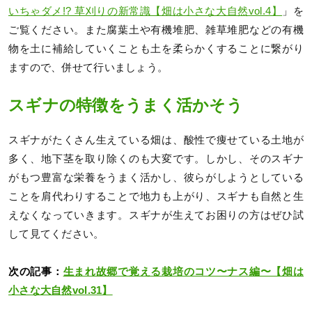
いちゃダメ!? 草刈りの新常識【畑は小さな大自然vol.4】
」を
ご覧ください。また腐葉土や有機堆肥、雑草堆肥などの有機
物を土に補給していくことも土を柔らかくすることに繋がり
ますので、併せて行いましょう。
スギナの特徴をうまく活かそう
スギナがたくさん生えている畑は、酸性で痩せている土地が
多く、地下茎を取り除くのも大変です。しかし、そのスギナ
がもつ豊富な栄養をうまく活かし、彼らがしようとしている
ことを肩代わりすることで地力も上がり、スギナも自然と生
えなくなっていきます。スギナが生えてお困りの方はぜひ試
して見てください。
次の記事：
生まれ故郷で覚える栽培のコツ〜ナス編〜【畑は
小さな大自然vol.31】