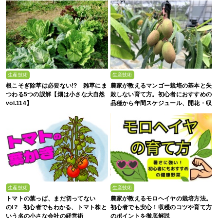
生産技術
生産技術
根こそぎ除草は必要ない!? 雑草にま
農家が教えるマンゴー栽培の基本と失
つわる5つの誤解【畑は小さな大自然
敗しない育て方。初心者におすすめの
vol.114】
品種から年間スケジュール、開花・収
穫のコツまで徹底解説
生産技術
生産技術
トマトの葉っぱ、まだ切ってない
農家が教えるモロヘイヤの栽培方法。
の!? 初心者でもわかる、トマト株と
初心者でも安心！収穫のコツや育て方
いう名の小さな会社の経営術
のポイントを徹底解説