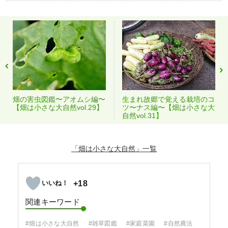
畑の害虫図鑑〜アオムシ編〜
生まれ故郷で覚える栽培のコ
【畑は小さな大自然vol.29】
ツ〜ナス編〜【畑は小さな大
自然vol.31】
「畑は小さな大自然」
+18
関連キーワード
#畑は小さな大自然
#雑草図鑑
#家庭菜園
#自然農法