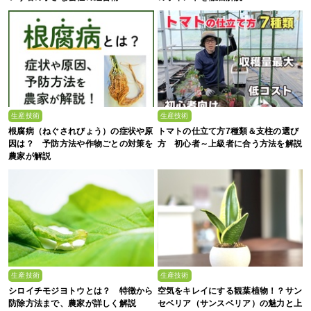
生産技術
生産技術
根腐病（ねぐされびょう）の症状や原
トマトの仕立て方7種類＆支柱の選び
因は？ 予防方法や作物ごとの対策を
方 初心者～上級者に合う方法を解説
農家が解説
生産技術
生産技術
シロイチモジヨトウとは？ 特徴から
空気をキレイにする観葉植物！？サン
防除方法まで、農家が詳しく解説
セベリア（サンスベリア）の魅力と上