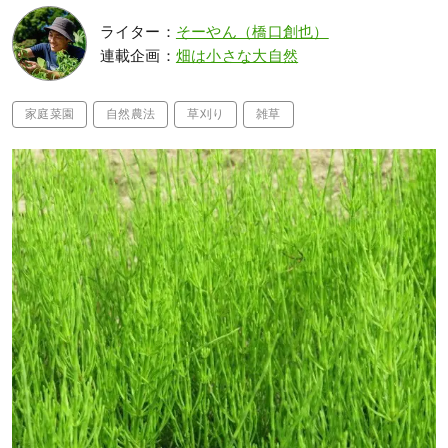
ライター：
そーやん（橋口創也）
連載企画：
畑は小さな大自然
家庭菜園
自然農法
草刈り
雑草