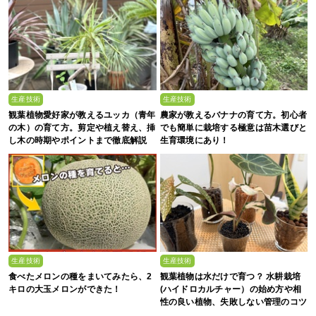
生産技術
生産技術
観葉植物愛好家が教えるユッカ（青年
農家が教えるバナナの育て方。初心者
の木）の育て方。剪定や植え替え、挿
でも簡単に栽培する極意は苗木選びと
し木の時期やポイントまで徹底解説
生育環境にあり！
生産技術
生産技術
食べたメロンの種をまいてみたら、2
観葉植物は水だけで育つ？ 水耕栽培
キロの大玉メロンができた！
(ハイドロカルチャー）の始め方や相
性の良い植物、失敗しない管理のコツ
まで徹底解説