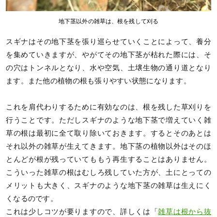
地下茎以外の雑草は、根を残して刈る
スギナはその地下茎を張り巡らせていくことによって、養分
を集めていきますが、やがてその地下茎が枯れた際には、そ
の穴はトンネルとなり、水や空気、土壌生物の通り道となり
ます。また他の植物の根も張りやすい状態になります。
これを肩代わりするために有効なのは、根を残した草刈りを
行うことです。ただしスギナのような地下茎で増えていく雑
草の根は最初に全て取り除いておきます。するとそのあとは
それ以外の雑草が生えてきます。地下茎の植物以外はそのほ
とんどが根が残っていてももう再生することはありません。
こういった雑草の根はむしろ残していた方が、土にとっての
メリットも大きく、スギナのような地下茎の雑草は生えにく
くなるのです。
これは少しコツが要りますので、詳しくは「
雑草は根から抜