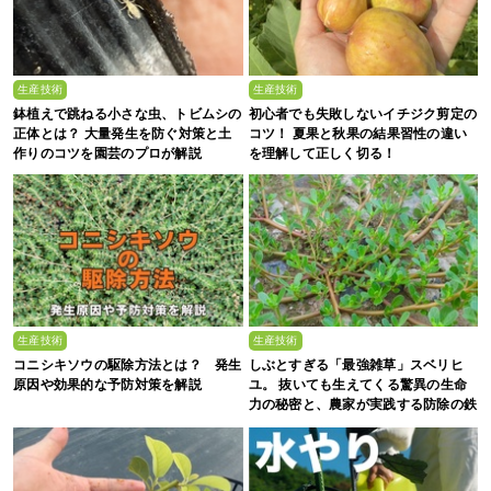
生産技術
生産技術
鉢植えで跳ねる小さな虫、トビムシの
初心者でも失敗しないイチジク剪定の
正体とは？ 大量発生を防ぐ対策と土
コツ！ 夏果と秋果の結果習性の違い
作りのコツを園芸のプロが解説
を理解して正しく切る！
生産技術
生産技術
コニシキソウの駆除方法とは？ 発生
しぶとすぎる「最強雑草」スベリヒ
原因や効果的な予防対策を解説
ユ。 抜いても生えてくる驚異の生命
力の秘密と、農家が実践する防除の鉄
則