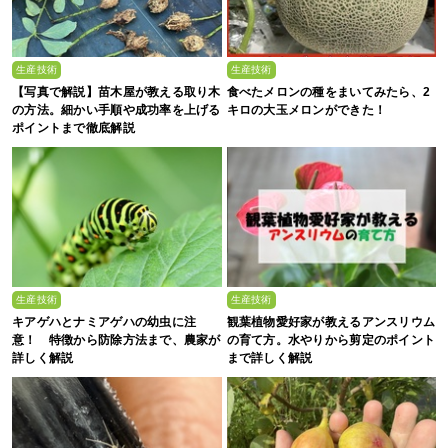
生産技術
生産技術
【写真で解説】苗木屋が教える取り木
食べたメロンの種をまいてみたら、2
の方法。細かい手順や成功率を上げる
キロの大玉メロンができた！
ポイントまで徹底解説
生産技術
生産技術
キアゲハとナミアゲハの幼虫に注
観葉植物愛好家が教えるアンスリウム
意！ 特徴から防除方法まで、農家が
の育て方。水やりから剪定のポイント
詳しく解説
まで詳しく解説