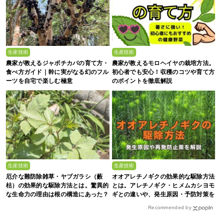
生産技術
生産技術
農家が教えるジャボチカバの育て方・
農家が教えるモロヘイヤの栽培方法。
食べ方ガイド｜幹に実がなる幻のフル
初心者でも安心！収穫のコツや育て方
ーツを自宅で楽しむ極意
のポイントを徹底解説
生産技術
生産技術
厄介な難防除雑草・ヤブガラシ（藪
オオアレチノギクの効果的な駆除方法
枯）の効果的な駆除方法とは。驚異的
とは。アレチノギク・ヒメムカシヨモ
な生命力の理由は根の構造にあった？
ギとの違いや、発生原因・予防対策を
解説
Recommended by