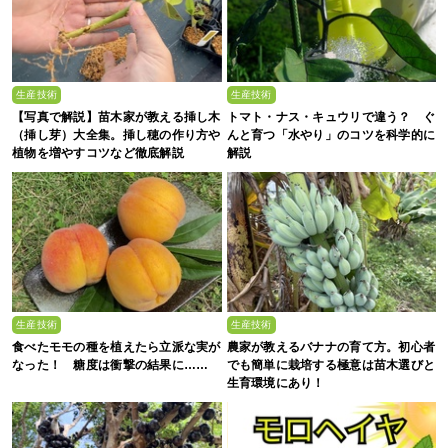
生産技術
生産技術
【写真で解説】苗木家が教える挿し木
トマト・ナス・キュウリで違う？ ぐ
（挿し芽）大全集。挿し穂の作り方や
んと育つ「水やり」のコツを科学的に
植物を増やすコツなど徹底解説
解説
生産技術
生産技術
食べたモモの種を植えたら立派な実が
農家が教えるバナナの育て方。初心者
なった！ 糖度は衝撃の結果に……
でも簡単に栽培する極意は苗木選びと
生育環境にあり！