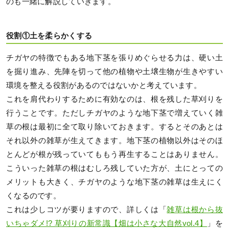
のも一緒に解説していきます。
役割①土を柔らかくする
チガヤの特徴でもある地下茎を張りめぐらせる力は、硬い土
を掘り進み、先陣を切って他の植物や土壌生物が生きやすい
環境を整える役割があるのではないかと考えています。
これを肩代わりするために有効なのは、根を残した草刈りを
行うことです。ただしチガヤのような地下茎で増えていく雑
草の根は最初に全て取り除いておきます。するとそのあとは
それ以外の雑草が生えてきます。地下茎の植物以外はそのほ
とんどが根が残っていてももう再生することはありません。
こういった雑草の根はむしろ残していた方が、土にとっての
メリットも大きく、チガヤのような地下茎の雑草は生えにく
くなるのです。
これは少しコツが要りますので、詳しくは「
雑草は根から抜
いちゃダメ!? 草刈りの新常識【畑は小さな大自然vol.4】
」を