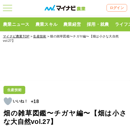
ログイン
農業ニュース
農業スキル
農業経営
採用・就農
ライフ
マイナビ農業TOP
>
生産技術
> 畑の雑草図鑑〜チガヤ編〜【畑は小さな大自然
vol.27】
生産技術
+18
畑の雑草図鑑〜チガヤ編〜【畑は小さ
な大自然vol.27】