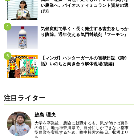
い農業へ。バイオスティミュラント資材の選
び方
気候変動で早く・長く発生する害虫をしっか
り防除。通年使える気門封鎖剤『フーモン』
【マンガ】ハンターガールの害獣日誌《第9
話》いのちと向き合う解体現場(後編)
注目ライター
鮫島 理央
大学を卒業後、農協に就職するも、気が付けば農作
の道に。地元神奈川県で、自分にしかできない都市
型農業を実現するため、暗中模索の毎日。収穫より
も…