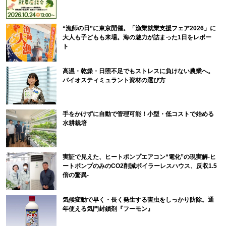
“漁師の日”に東京開催。「漁業就業支援フェア2026」に
大人も子どもも来場。海の魅力が詰まった1日をレポー
ト
高温・乾燥・日照不足でもストレスに負けない農業へ。
バイオスティミュラント資材の選び方
手をかけずに自動で管理可能！小型・低コストで始める
水耕栽培
実証で見えた、ヒートポンプエアコン“電化”の現実解-ヒ
ートポンプのみのCO2削減ボイラーレスハウス、反収1.5
倍の驚異-
気候変動で早く・長く発生する害虫をしっかり防除。通
年使える気門封鎖剤『フーモン』