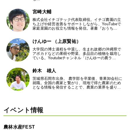
宮崎大輔
株式会社イチゴテック代表取締役。イチゴ農園の立
ち上げや経営改善をサポートしながら、YouTubeで
家庭菜園のお役立ち情報を発信。著書『おうち…
けんゆー （上原賢祐）
大学院の博士過程を中退し、生まれ故郷の沖縄県で
アボカドなどの果樹や野菜、多品目の植物を栽培し
ている。Youtubeチャンネル「けんゆーの農ラ…
鈴木 雄人
茨城県石岡市出身。 農学部を卒業後、青果卸会社に
就職。全国の農家と繋がり、現地で得た農家のため
となる情報を発信することで、農業の業界を盛り…
イベント情報
農林水産FEST