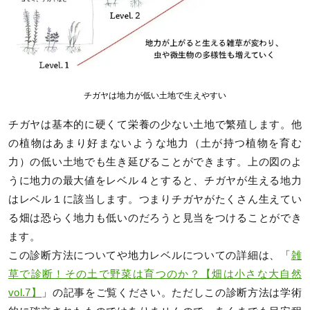
チガヤは地力が低い土地で生えやすい
チガヤは基本的に硬くて栄養の少ない土地で繁殖します。他
の植物はあまり好まないような地力（土が持つ植物を育む
力）の低い土地でも生き延びることができます。上の図のよ
うに地力の最大値をレベル４とすると、チガヤが生える地力
はレベル１に該当します。つまりチガヤがたくさん生えてい
る畑は恐らく地力も低いのだろうと見当をつけることができ
ます。
この診断方法についてや地力レベルについての詳細は、「
雑
草で診断！その土で野菜は育つのか？【畑は小さな大自然
vol.7】
」の記事をご覧ください。ただしこの診断方法は学術