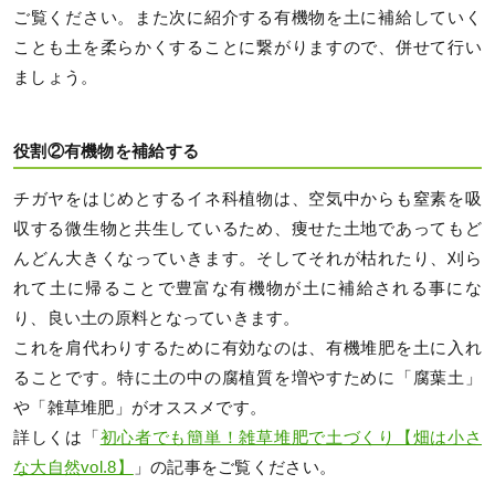
ご覧ください。また次に紹介する有機物を土に補給していく
ことも土を柔らかくすることに繋がりますので、併せて行い
ましょう。
役割②有機物を補給する
チガヤをはじめとするイネ科植物は、空気中からも窒素を吸
収する微生物と共生しているため、痩せた土地であってもど
んどん大きくなっていきます。そしてそれが枯れたり、刈ら
れて土に帰ることで豊富な有機物が土に補給される事にな
り、良い土の原料となっていきます。
これを肩代わりするために有効なのは、有機堆肥を土に入れ
ることです。特に土の中の腐植質を増やすために「腐葉土」
や「雑草堆肥」がオススメです。
詳しくは「
初心者でも簡単！雑草堆肥で土づくり【畑は小さ
な大自然vol.8】
」の記事をご覧ください。