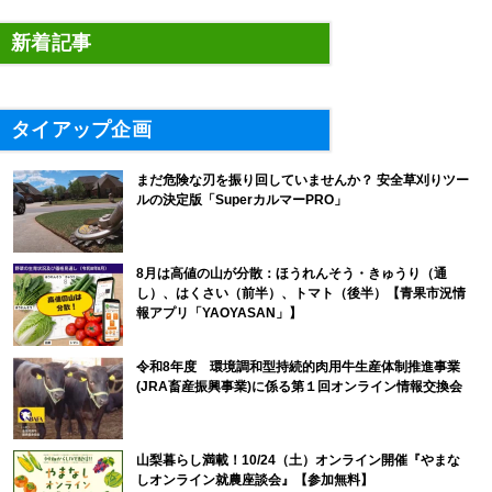
新着記事
タイアップ企画
まだ危険な刃を振り回していませんか？ 安全草刈りツー
ルの決定版「SuperカルマーPRO」
8月は高値の山が分散：ほうれんそう・きゅうり（通
し）、はくさい（前半）、トマト（後半）【青果市況情
報アプリ「YAOYASAN」】
令和8年度 環境調和型持続的肉用牛生産体制推進事業
(JRA畜産振興事業)に係る第１回オンライン情報交換会
山梨暮らし満載！10/24（土）オンライン開催『やまな
しオンライン就農座談会』【参加無料】