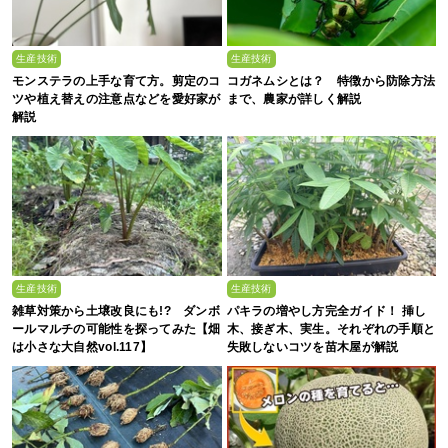
生産技術
生産技術
モンステラの上手な育て方。剪定のコ
コガネムシとは？ 特徴から防除方法
ツや植え替えの注意点などを愛好家が
まで、農家が詳しく解説
解説
生産技術
生産技術
雑草対策から土壌改良にも!? ダンボ
パキラの増やし方完全ガイド！ 挿し
ールマルチの可能性を探ってみた【畑
木、接ぎ木、実生。それぞれの手順と
は小さな大自然vol.117】
失敗しないコツを苗木屋が解説