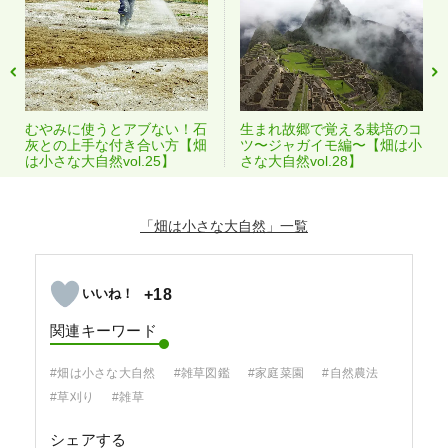
むやみに使うとアブない！石
生まれ故郷で覚える栽培のコ
灰との上手な付き合い方【畑
ツ〜ジャガイモ編〜【畑は小
は小さな大自然vol.25】
さな大自然vol.28】
「畑は小さな大自然」
+18
関連キーワード
#畑は小さな大自然
#雑草図鑑
#家庭菜園
#自然農法
#草刈り
#雑草
シェアする