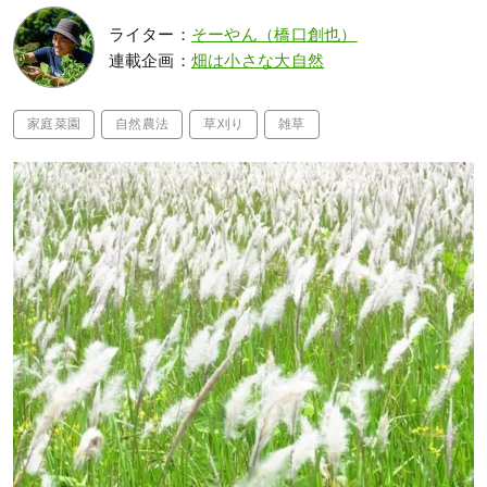
ライター：
そーやん（橋口創也）
連載企画：
畑は小さな大自然
家庭菜園
自然農法
草刈り
雑草