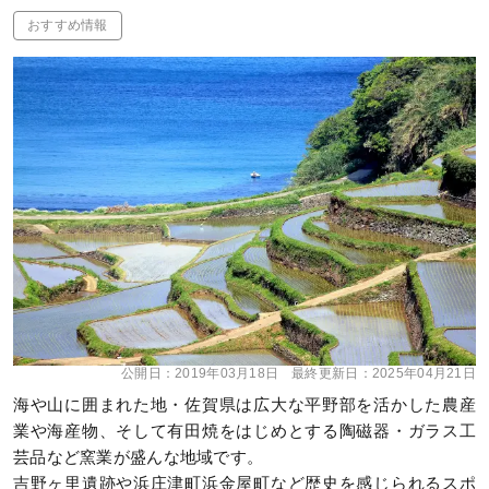
おすすめ情報
公開日：
2019年03月18日
最終更新日：
2025年04月21日
海や山に囲まれた地・佐賀県は広大な平野部を活かした農産
業や海産物、そして有田焼をはじめとする陶磁器・ガラス工
芸品など窯業が盛んな地域です。
吉野ヶ里遺跡や浜庄津町浜金屋町など歴史を感じられるスポ