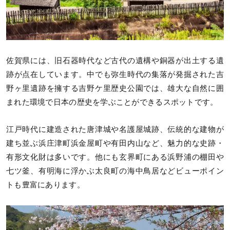
佐賀県には、旧石器時代など古代の遺構や銅器が出土する遺
跡が点在しています。中でも弥生時代の集落が発掘された吉
野ヶ里遺跡を擁する吉野ケ里歴史公園では、雄大な自然に囲
まれた環境で日本の歴史を学ぶことができるスポットです。
江戸時代に建造された唐津城や名護屋城跡、伝統的な建物が
建ち並ぶ浜庄津町浜金屋町や有田内山など、魅力的な史跡・
有形文化財は多いです。他にも玄界町にある浜野浦の棚田や
七ツ釜、有明海に浮かぶ太良町の海中鳥居などビューポイン
トも豊富にあります。