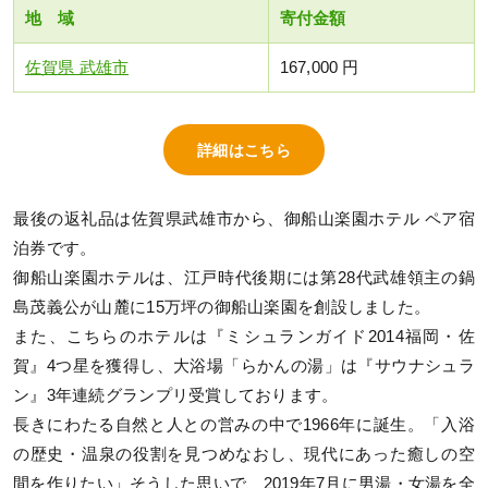
地 域
寄付金額
佐賀県 武雄市
167,000 円
詳細はこちら
最後の返礼品は佐賀県武雄市から、御船山楽園ホテル ペア宿
泊券です。
御船山楽園ホテルは、江戸時代後期には第28代武雄領主の鍋
島茂義公が山麓に15万坪の御船山楽園を創設しました。
また、こちらのホテルは『ミシュランガイド2014福岡・佐
賀』4つ星を獲得し、大浴場「らかんの湯」は『サウナシュラ
ン』3年連続グランプリ受賞しております。
長きにわたる自然と人との営みの中で1966年に誕生。「入浴
の歴史・温泉の役割を見つめなおし、現代にあった癒しの空
間を作りたい」そうした思いで、2019年7月に男湯・女湯を全