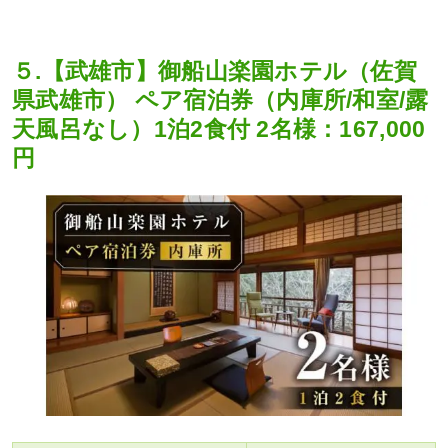
５.【武雄市】御船山楽園ホテル（佐賀
県武雄市） ペア宿泊券（内庫所/和室/露
天風呂なし）1泊2食付 2名様：167,000
円