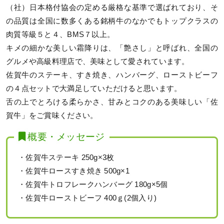
（社）日本格付協会の定める厳格な基準で選ばれており、そ
の品質は全国に数多くある銘柄牛のなかでもトップクラスの
肉質等級５と４、BMS７以上。
キメの細かな美しい霜降りは、「艶さし」と呼ばれ、全国の
グルメや高級料理店で、美味として愛されています。
佐賀牛のステーキ、すき焼き、ハンバーグ、ローストビーフ
の４点セットで大満足していただけると思います。
舌の上でとろける柔らかさ、甘みとコクのある美味しい「佐
賀牛」をご賞味ください。
概要・メッセージ
・佐賀牛ステーキ 250g×3枚
・佐賀牛ロースすき焼き 500g×1
・佐賀牛トロフレークハンバーグ 180g×5個
・佐賀牛ローストビーフ 400ｇ(2個入り)