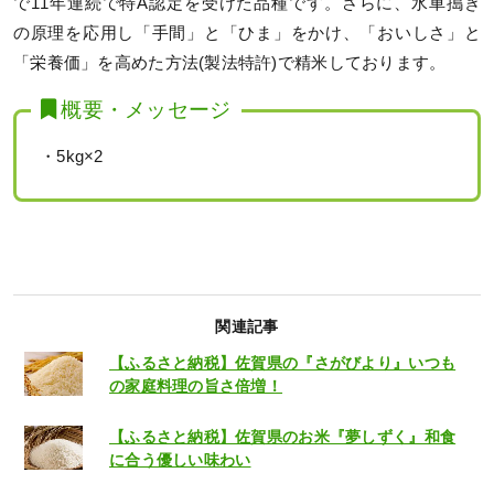
で11年連続で特A認定を受けた品種です。さらに、水車搗き
の原理を応用し「手間」と「ひま」をかけ、「おいしさ」と
「栄養価」を高めた方法(製法特許)で精米しております。
概要・メッセージ
・5kg×2
関連記事
【ふるさと納税】佐賀県の『さがびより』いつも
の家庭料理の旨さ倍増！
【ふるさと納税】佐賀県のお米『夢しずく』和食
に合う優しい味わい