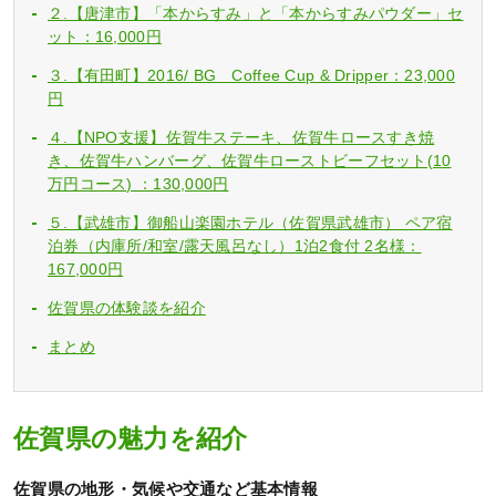
２.【唐津市】「本からすみ」と「本からすみパウダー」セ
ット：16,000円
３.【有田町】2016/ BG Coffee Cup & Dripper：23,000
円
４.【NPO支援】佐賀牛ステーキ、佐賀牛ロースすき焼
き、佐賀牛ハンバーグ、佐賀牛ローストビーフセット(10
万円コース) ：130,000円
５.【武雄市】御船山楽園ホテル（佐賀県武雄市） ペア宿
泊券（内庫所/和室/露天風呂なし）1泊2食付 2名様：
167,000円
佐賀県の体験談を紹介
まとめ
佐賀県の魅力を紹介
佐賀県の地形・気候や交通など基本情報