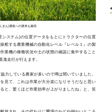
せんきん)酒造への酒米も栽培
位衛星システム)の位置データをもとにトラクターの位置
動操舵する農業機械の自動化レベル『レベル１』の製
、作業機の稼働状況や土の状態の確認に集中すること
直進走行が行えます。
発に協力している農家が多いので噂は聞いていました。
姿を見て、これは作業が大分楽になりそうだなと思い
みると、驚くほど作業効率が上がりましたね」と、笑
ら解放され、その代わりに圃場のかどや細かいところ