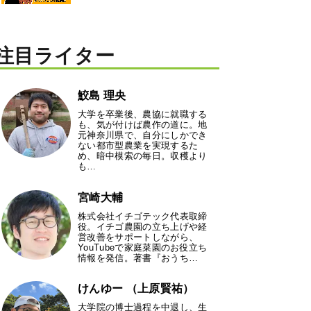
注目ライター
鮫島 理央
大学を卒業後、農協に就職する
も、気が付けば農作の道に。地
元神奈川県で、自分にしかでき
ない都市型農業を実現するた
め、暗中模索の毎日。収穫より
も…
宮崎大輔
株式会社イチゴテック代表取締
役。イチゴ農園の立ち上げや経
営改善をサポートしながら、
YouTubeで家庭菜園のお役立ち
情報を発信。著書『おうち…
けんゆー （上原賢祐）
大学院の博士過程を中退し、生