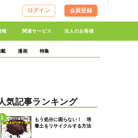
ログイン
会員登録
情報
関連サービス
法人のお客様
連載
漫画
特集
人気記事ランキング
もう処分に困らない！ 培
養土をリサイクルする方法