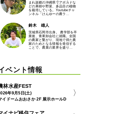
まれ故郷の沖縄県でアボカドな
どの果樹や野菜、多品目の植物
を栽培している。Youtubeチャ
ンネル「けんゆーの農ラ…
鈴木 雄人
茨城県石岡市出身。 農学部を卒
業後、青果卸会社に就職。全国
の農家と繋がり、現地で得た農
家のためとなる情報を発信する
ことで、農業の業界を盛り…
イベント情報
農林水産FEST
2026年9月5日(土)
マイドームおおさか 2F 展示ホールD
マイナビ移住フェア