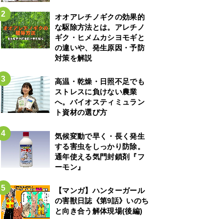
オオアレチノギクの効果的
な駆除方法とは。アレチノ
ギク・ヒメムカシヨモギと
の違いや、発生原因・予防
対策を解説
高温・乾燥・日照不足でも
ストレスに負けない農業
へ。バイオスティミュラン
ト資材の選び方
気候変動で早く・長く発生
する害虫をしっかり防除。
通年使える気門封鎖剤『フ
ーモン』
【マンガ】ハンターガール
の害獣日誌《第9話》いのち
と向き合う解体現場(後編)