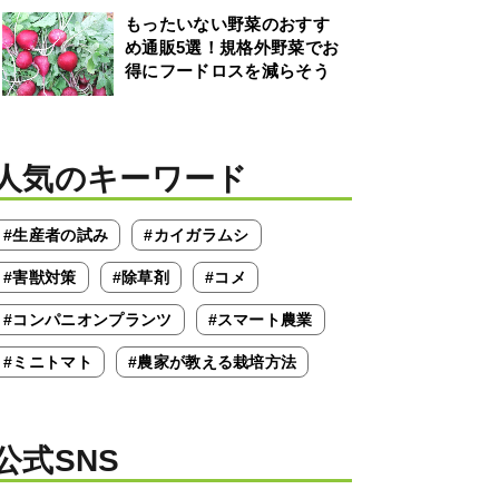
もったいない野菜のおすす
め通販5選！規格外野菜でお
得にフードロスを減らそう
人気のキーワード
#生産者の試み
#カイガラムシ
#害獣対策
#除草剤
#コメ
#コンパニオンプランツ
#スマート農業
#ミニトマト
#農家が教える栽培方法
公式SNS