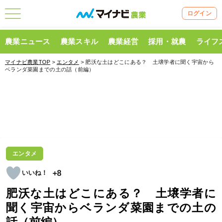
ログイン
農業ニュース
農業スキル
農業経営
採用・就農
ライフ
マイナビ農業TOP
>
エンタメ
> 肥沃な土はどこにある？ 土壌学者に聞く宇宙から
ベランダ菜園までの土の話（前編）
エンタメ
+8
肥沃な土はどこにある？ 土壌学者に
聞く宇宙からベランダ菜園までの土の