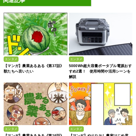
関連記事
エンタメ
エンタメ
【マンガ】農業あるある《第37話》
5000Wh超大容量ポータブル電源おす
獣たちへ言いたい
すめ2選！ 使用時間や活用シーンを
解説
エンタメ
エンタメ
【マンガ】農業あるある《第16話》
【マンガ】やりなおし農家はじめ君