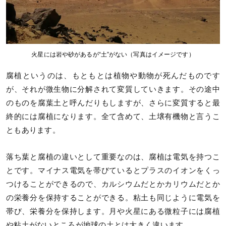
火星には岩や砂があるが“土”がない（写真はイメージです）
腐植というのは、もともとは植物や動物が死んだものです
が、それが微生物に分解されて変質していきます。その途中
のものを腐葉土と呼んだりもしますが、さらに変質すると最
終的には腐植になります。全て含めて、土壌有機物と言うこ
ともあります。
落ち葉と腐植の違いとして重要なのは、腐植は電気を持つこ
とです。マイナス電気を帯びているとプラスのイオンをくっ
つけることができるので、カルシウムだとかカリウムだとか
の栄養分を保持することができる。粘土も同じように電気を
帯び、栄養分を保持します。月や火星にある微粒子には腐植
や粘土がないところが地球の土とは大きく違います。