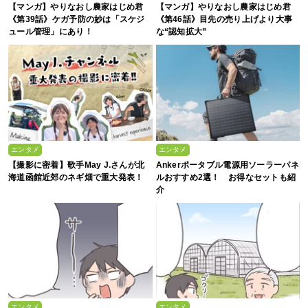
【マンガ】やりなおし農家はじめ君
【マンガ】やりなおし農家はじめ君
《第39話》ケガ予防の妙は「スケジ
《第46話》目先の売り上げより大事
ュール管理」にあり！
な“認知拡大”
エンタメ
エンタメ
【撮影に密着】歌手May J.さんが北
Ankerポータブル電源用ソーラーパネ
海道函館近郊のネギ畑で重大発表！
ルおすすめ2選！ お得なセットも紹
介
エンタメ
エンタメ