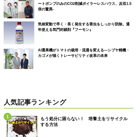
ートポンプのみのCO2削減ボイラーレスハウス、反収1.5
倍の驚異-
気候変動で早く・長く発生する害虫をしっかり防除。通
年使える気門封鎖剤『フーモン』
AI選果機がトマトの栽培・流通を変える―シブヤ精機・
カゴメが描くトレーサビリティ改革の未来
人気記事ランキング
もう処分に困らない！ 培養土をリサイクル
する方法