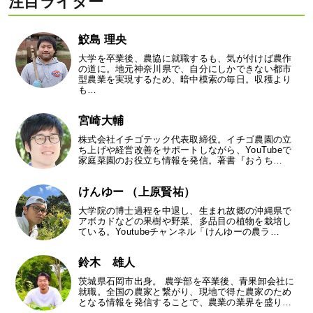
注目ライター
鮫島 理央
大学を卒業後、農協に就職するも、気が付けば農作
の道に。地元神奈川県で、自分にしかできない都市
型農業を実現するため、暗中模索の毎日。収穫より
も…
宮崎大輔
株式会社イチゴテック代表取締役。イチゴ農園の立
ち上げや経営改善をサポートしながら、YouTubeで
家庭菜園のお役立ち情報を発信。著書『おうち…
けんゆー （上原賢祐）
大学院の博士過程を中退し、生まれ故郷の沖縄県で
アボカドなどの果樹や野菜、多品目の植物を栽培し
ている。Youtubeチャンネル「けんゆーの農ラ…
鈴木 雄人
茨城県石岡市出身。 農学部を卒業後、青果卸会社に
就職。全国の農家と繋がり、現地で得た農家のため
となる情報を発信することで、農業の業界を盛り…