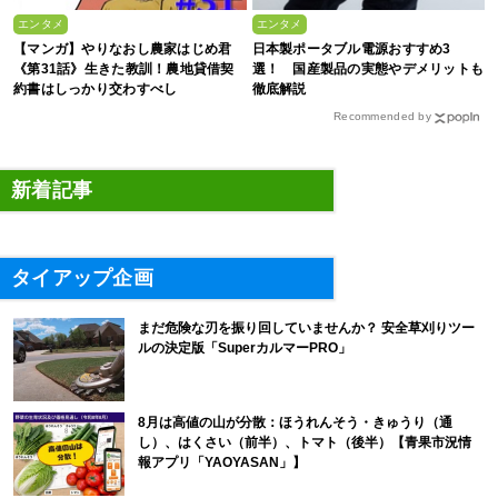
エンタメ
エンタメ
【マンガ】やりなおし農家はじめ君
日本製ポータブル電源おすすめ3
《第31話》生きた教訓！農地貸借契
選！ 国産製品の実態やデメリットも
約書はしっかり交わすべし
徹底解説
Recommended by
新着記事
タイアップ企画
まだ危険な刃を振り回していませんか？ 安全草刈りツー
ルの決定版「SuperカルマーPRO」
8月は高値の山が分散：ほうれんそう・きゅうり（通
し）、はくさい（前半）、トマト（後半）【青果市況情
報アプリ「YAOYASAN」】