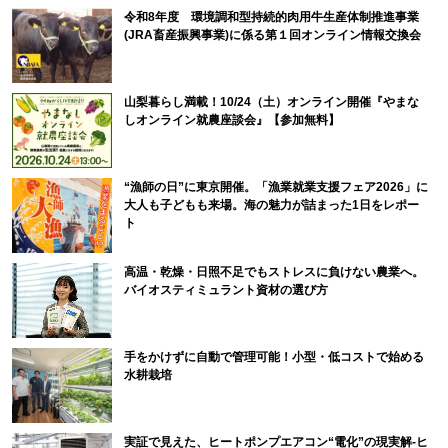
令和8年度 環境調和型持続的肉用牛生産体制推進事業
(JRA畜産振興事業)に係る第１回オンライン情報交換会
山梨暮らし満載！10/24（土）オンライン開催『やまな
しオンライン就農座談会』【参加無料】
“漁師の日”に東京開催。「漁業就業支援フェア2026」に
大人も子どもも来場。海の魅力が詰まった1日をレポー
ト
高温・乾燥・日照不足でもストレスに負けない農業へ。
バイオスティミュラント資材の選び方
手をかけずに自動で管理可能！小型・低コストで始める
水耕栽培
実証で見えた、ヒートポンプエアコン“電化”の現実解-ヒ