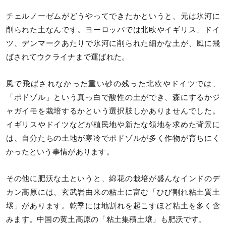
チェルノーゼムがどうやってできたかというと、元は氷河に
削られた土なんです。ヨーロッパでは北欧やイギリス、ドイ
ツ、デンマークあたりで氷河に削られた細かな土が、風に飛
ばされてウクライナまで運ばれた。
風で飛ばされなかった重い砂の残った北欧やドイツでは、
「ポドゾル」という真っ白で酸性の土ができ、森にするかジ
ャガイモを栽培するかという選択肢しかありませんでした。
イギリスやドイツなどが植民地や新たな領地を求めた背景に
は、自分たちの土地が寒冷でポドゾルが多く作物が育ちにく
かったという事情があります。
その他に肥沃な土というと、綿花の栽培が盛んなインドのデ
カン高原には、玄武岩由来の粘土に富む「ひび割れ粘土質土
壌」があります。乾季には地割れを起こすほど粘土を多く含
みます。中国の黄土高原の「粘土集積土壌」も肥沃です。