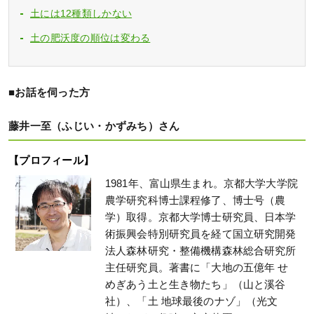
土には12種類しかない
土の肥沃度の順位は変わる
■お話を伺った方
藤井一至（ふじい・かずみち）さん
【プロフィール】
1981年、富山県生まれ。京都大学大学院
農学研究科博士課程修了、博士号（農
学）取得。京都大学博士研究員、日本学
術振興会特別研究員を経て国立研究開発
法人森林研究・整備機構森林総合研究所
主任研究員。著書に「大地の五億年 せ
めぎあう土と生き物たち」（山と溪谷
社）、「土 地球最後のナゾ」（光文