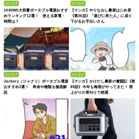
エンタメ
エンタメ
1000Wh大容量ポータブル電源おすす
【マンガ】やりなおし農家はじめ君
めランキング12選！ 使える家電・
《第36話》「遊びに来た人」に成り
時間は？
下がるお手伝いさん
エンタメ
エンタメ
Jackery（ジャクリ）ポータブル電源
【マンガ】かけだし農家の奮闘記《第
おすすめ3選！ 寿命や種類を徹底解
89話》今年も梅雨がやってきた！ 雨
説
上がりの草刈りで絶望