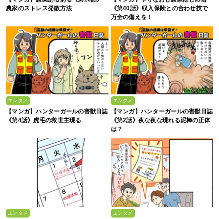
農家のストレス発散方法
《第40話》収入保険との合わせ技で
万全の備えを！
エンタメ
エンタメ
【マンガ】ハンターガールの害獣日誌
【マンガ】ハンターガールの害獣日誌
《第4話》虎毛の救世主現る
《第2話》夜な夜な現れる泥棒の正体
は？
エンタメ
エンタメ