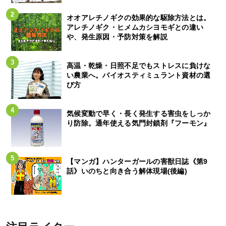
オオアレチノギクの効果的な駆除方法とは。
アレチノギク・ヒメムカシヨモギとの違い
や、発生原因・予防対策を解説
高温・乾燥・日照不足でもストレスに負けな
い農業へ。バイオスティミュラント資材の選
び方
気候変動で早く・長く発生する害虫をしっか
り防除。通年使える気門封鎖剤『フーモン』
【マンガ】ハンターガールの害獣日誌《第9
話》いのちと向き合う解体現場(後編)