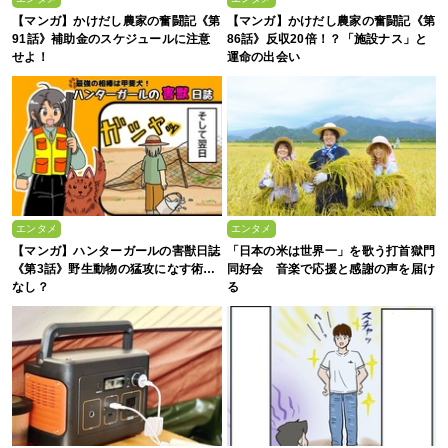
【マンガ】かけだし農家の奮闘記《第
【マンガ】かけだし農家の奮闘記《第
91話》補助金のスケジュールに注意
86話》反収20倍！？「施設ナス」と
せよ！
運命の出会い
エンタメ
エンタメ
【マンガ】ハンターガールの害獣日誌
「日本の米は世界一」を歌う打首獄門
《第3話》野生動物の猛攻になす術…
同好会 音楽で応援と感謝の声を届け
なし？
る