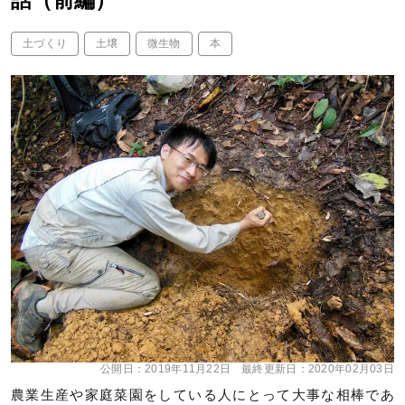
話（前編）
土づくり
土壌
微生物
本
公開日：
2019年11月22日
最終更新日：
2020年02月03日
農業生産や家庭菜園をしている人にとって大事な相棒であ