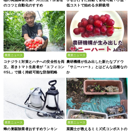
のコツと自動化のすすめ
低コストで始める水耕栽培
農業ニュース
農業ニュース
コナジラミ対策とハチへの安全性を両
農研機構が生み出した新たなブドウ
立。若きトマト生産者が「エフィコン
「サニーハート」とはどんな品種なの
®SL」で描く持続可能な防除戦略
か
農業ニュース
農業ニュース
蜂の巣駆除業者おすすめランキン
菜園士が教えるミミズ式コンポストの