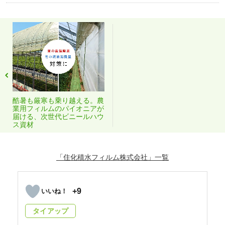
酷暑も厳寒も乗り越える。農
業用フィルムのパイオニアが
届ける、次世代ビニールハウ
ス資材
「住化積水フィルム株式会社」
+9
タイアップ