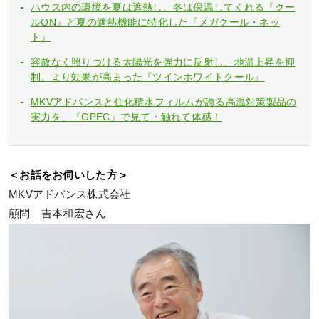
ハウス内の環境を夏は遮熱し、冬は保温してくれる『クー
ルON』と夏の遮熱機能に特化した『メガクール・ネッ
ト』
容赦なく照りつける太陽光を強力に反射し、地温上昇を抑
制。より効果が高まった『ツインホワイトクール』
MKVアドバンスと住化積水フィルムが誇る高温対策製品の
実力を、『GPEC』で見て・触れて体感！
＜お話をお伺いした方＞
MKVアドバンス株式会社
顧問 吉本和宏さん