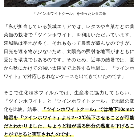
『ツインホワイトクール』を張ったレタス畑
「私が担当している茨城エリアでは、レタスや白菜などの葉
菜類の栽培で『ツインホワイト』を利用いただいています。
茨城県は平地が多く、それもあって農業が盛んなのですが、
日光を遮る物が少ないため、太陽光の照射を地面がまともに
受ける環境でもあるのです。そのため、近年の酷暑では、夏
から秋にかけての強い太陽光で上昇する地温に、『ツインホ
ワイト』で対応しきれないケースも出てきていたのです」
そこで住化積水フィルムでは、生産者に協力してもらい、
『ツインホワイト』と『ツインホワイトクール』で地温の変
化を比較。結果、
『ツインホワイトクール』では地下10cmの
地温を『ツインホワイト』より2～3℃低下させることが可能
だとわかりました。ちょうど根が張る部分の温度を下げるこ
とができると実証されたのです。