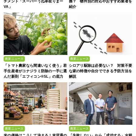
チメント「スーパーうね草取りまー
務？ 物件別の対応やおすすめ業者を
VA」
紹介
農業ニュース
農業ニュース
「トマト農家なら間違いなく使う」若
シロアリ駆除は必要ない？ 対策不要
手生産者がコナジラミ防除の一手に選
な家の特徴や自分でできる予防方法を
んだ新剤「エフィコン®SL」の底力
解説
農業ニュース
農業ニュース
米の価格はこうして決まる！米流通の
「失敗しない」から「成功する」水耕