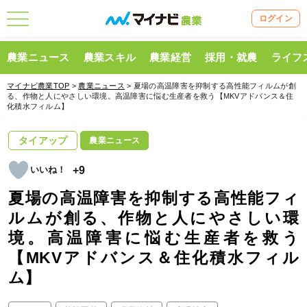
ログイン
農業ニュース
農業スキル
農業経営
採用・就農
ライフ
マイナビ農業TOP
>
農業ニュース
> 夏場の高温障害を抑制する高性能フィルムが創
る、作物と人にやさしい環境。高温障害に悩む生産者を救う【MKVアドバンス＆住
化積水フィルム】
タイアップ
農業ニュース
+9
夏場の高温障害を抑制する高性能フィ
ルムが創る、作物と人にやさしい環
境。高温障害に悩む生産者を救う
【MKVアドバンス＆住化積水フィル
ム】