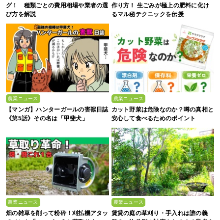
グ！ 種類ごとの費用相場や業者の選
作り方！ 生ごみが極上の肥料に化け
び方を解説
るマル秘テクニックを伝授
農業ニュース
農業ニュース
【マンガ】ハンターガールの害獣日誌
カット野菜は危険なのか？噂の真相と
《第5話》その名は「甲斐犬」
安心して食べるためのポイント
農業ニュース
農業ニュース
畑の雑草を削って粉砕！刈払機アタッ
賃貸の庭の草刈り・手入れは誰の義