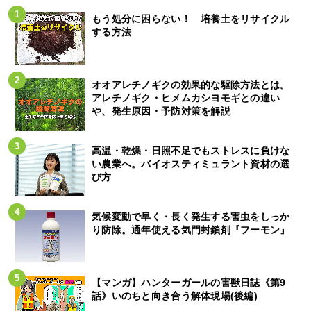
もう処分に困らない！ 培養土をリサイクル
する方法
オオアレチノギクの効果的な駆除方法とは。
アレチノギク・ヒメムカシヨモギとの違い
や、発生原因・予防対策を解説
高温・乾燥・日照不足でもストレスに負けな
い農業へ。バイオスティミュラント資材の選
び方
気候変動で早く・長く発生する害虫をしっか
り防除。通年使える気門封鎖剤『フーモン』
【マンガ】ハンターガールの害獣日誌《第9
話》いのちと向き合う解体現場(後編)