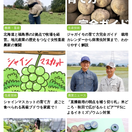
酪農・畜産
生産技術
北海道と福島県の2拠点で牧場を経
ジャガイモの育て方完全ガイド 栽培
営。地元産業の歴史をつなぐ女性畜産
カレンダーから病害虫対策まで、わか
農家の奮闘
りやすく解説
生産技術
農業ニュース
シャインマスカットの育て方 皮ごと
「直播栽培の弱点を補う切り札」米ど
食べられる高級ブドウを家庭で！
ころ・秋田で広がるルミビア™FSに
よるイネミズゾウムシ対策