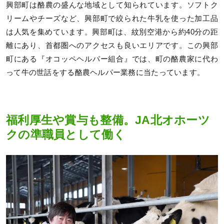
興部町は酪農の盛んな地域として知られています。ソフトク
リームやチーズなど、興部町で絞られた牛乳を使った加工品
は人気を集めています。興部町は、紋別空港から約40分の距
離にあり、首都圏へのアクセスも良いエリアです。この興部
町にある『オコッペヘルパー組合』では、町の酪農家に代わ
って牛の世話をする酪農ヘルパー業務に当たっています。
福利厚生や賞与も整備。JA北オホーツ
クの準職員として働く