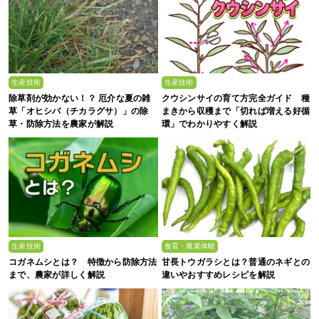
生産技術
生産技術
除草剤が効かない！？ 厄介な夏の雑
クウシンサイの育て方完全ガイド 種
草「オヒシバ（チカラグサ）」の除
まきから収穫まで「切れば増える好循
草・防除方法を農家が解説
環」でわかりやすく解説
生産技術
食育・農業体験
コガネムシとは？ 特徴から防除方法
甘長トウガラシとは？普通のネギとの
まで、農家が詳しく解説
違いやおすすめレシピを解説