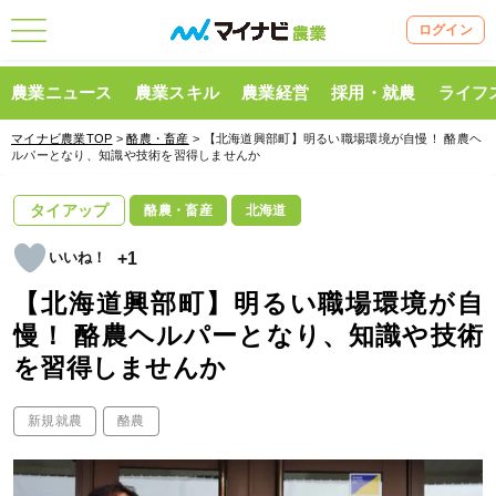
ログイン
農業ニュース
農業スキル
農業経営
採用・就農
ライフ
マイナビ農業TOP
>
酪農・畜産
> 【北海道興部町】明るい職場環境が自慢！ 酪農ヘ
ルパーとなり、知識や技術を習得しませんか
タイアップ
酪農・畜産
北海道
+1
【北海道興部町】明るい職場環境が自
慢！ 酪農ヘルパーとなり、知識や技術
を習得しませんか
新規就農
酪農