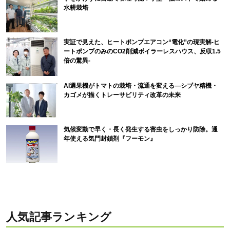
水耕栽培
実証で見えた、ヒートポンプエアコン“電化”の現実解-ヒ
ートポンプのみのCO2削減ボイラーレスハウス、反収1.5
倍の驚異-
AI選果機がトマトの栽培・流通を変える―シブヤ精機・
カゴメが描くトレーサビリティ改革の未来
気候変動で早く・長く発生する害虫をしっかり防除。通
年使える気門封鎖剤『フーモン』
人気記事ランキング