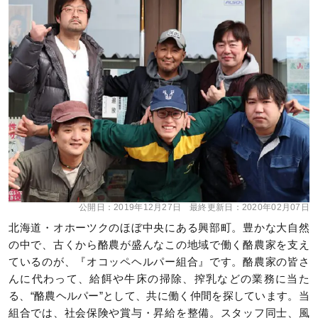
公開日：
2019年12月27日
最終更新日：
2020年02月07日
北海道・オホーツクのほぼ中央にある興部町。豊かな大自然
の中で、古くから酪農が盛んなこの地域で働く酪農家を支え
ているのが、『オコッペヘルパー組合』です。酪農家の皆さ
んに代わって、給餌や牛床の掃除、搾乳などの業務に当た
る、“酪農ヘルパー”として、共に働く仲間を探しています。当
組合では、社会保険や賞与・昇給を整備。スタッフ同士、風