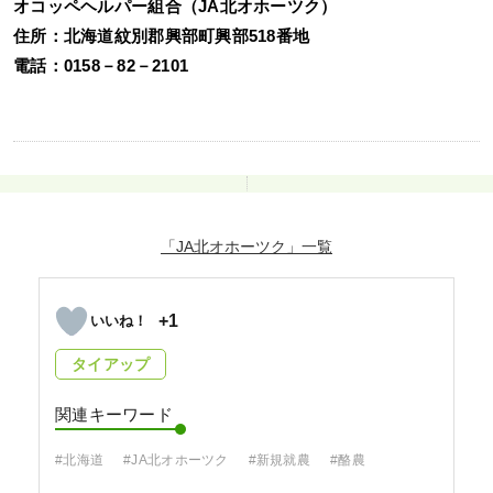
オコッペヘルパー組合（JA北オホーツク）
住所：北海道紋別郡興部町興部518番地
電話：0158－82－2101
「JA北オホーツク」
+1
タイアップ
関連キーワード
#北海道
#JA北オホーツク
#新規就農
#酪農