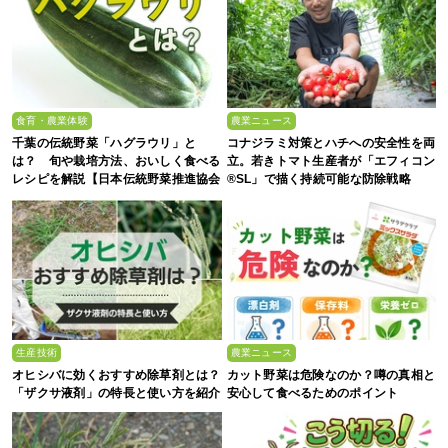
食育・農業体験
農業ニュース
千葉の伝統野菜「ハグラウリ」と
コナジラミ対策とハチへの安全性を両
は？ 旬や栽培方法、おいしく食べる
立。若きトマト生産者が「エフィコン
レシピを解説【日本伝統野菜推進協会
®SL」で描く持続可能な防除戦略
監修】
生産技術
農業ニュース
オヒシバに効くおすすめ除草剤とは？
カット野菜は危険なのか？噂の真相と
「ザクサ液剤」の特長と使い方を紹介
安心して食べるためのポイント