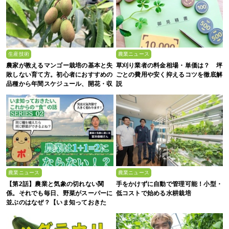
生産技術
農業ニュース
農家が教えるマンゴー栽培の基本と失
草刈り業者の料金相場・単価は？ 坪
敗しない育て方。初心者におすすめの
ごとの費用や安く抑えるコツを徹底解
品種から年間スケジュール、開花・収
説
穫のコツまで徹底解説
農業ニュース
農業ニュース
【第2話】農業と気象の切れない関
手をかけずに自動で管理可能！小型・
係。それでも毎日、野菜がスーパーに
低コストで始める水耕栽培
並ぶのはなぜ？【いま知っておきた
い、これからの”食”の話】