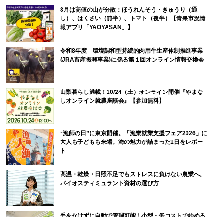
8月は高値の山が分散：ほうれんそう・きゅうり（通
し）、はくさい（前半）、トマト（後半）【青果市況情
報アプリ「YAOYASAN」】
令和8年度 環境調和型持続的肉用牛生産体制推進事業
(JRA畜産振興事業)に係る第１回オンライン情報交換会
山梨暮らし満載！10/24（土）オンライン開催『やまな
しオンライン就農座談会』【参加無料】
“漁師の日”に東京開催。「漁業就業支援フェア2026」に
大人も子どもも来場。海の魅力が詰まった1日をレポー
ト
高温・乾燥・日照不足でもストレスに負けない農業へ。
バイオスティミュラント資材の選び方
手をかけずに自動で管理可能！小型・低コストで始める