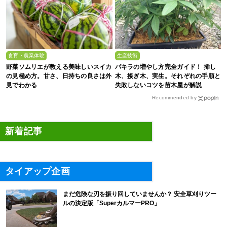
食育・農業体験
生産技術
野菜ソムリエが教える美味しいスイカ
パキラの増やし方完全ガイド！ 挿し
の見極め方。甘さ、日持ちの良さは外
木、接ぎ木、実生。それぞれの手順と
見でわかる
失敗しないコツを苗木屋が解説
Recommended by
新着記事
タイアップ企画
まだ危険な刃を振り回していませんか？ 安全草刈りツー
ルの決定版「SuperカルマーPRO」