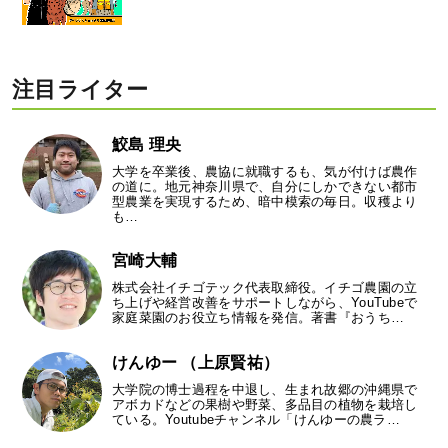
注目ライター
鮫島 理央
大学を卒業後、農協に就職するも、気が付けば農作
の道に。地元神奈川県で、自分にしかできない都市
型農業を実現するため、暗中模索の毎日。収穫より
も…
宮崎大輔
株式会社イチゴテック代表取締役。イチゴ農園の立
ち上げや経営改善をサポートしながら、YouTubeで
家庭菜園のお役立ち情報を発信。著書『おうち…
けんゆー （上原賢祐）
大学院の博士過程を中退し、生まれ故郷の沖縄県で
アボカドなどの果樹や野菜、多品目の植物を栽培し
ている。Youtubeチャンネル「けんゆーの農ラ…