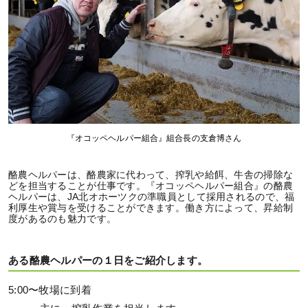
『オコッペヘルパー組合』組合長の支倉博さん
酪農ヘルパーは、酪農家に代わって、搾乳や給餌、牛舎の掃除な
どを担当することが仕事です。『オコッペヘルパー組合』の酪農
ヘルパーは、JA北オホーツクの準職員として採用されるので、福
利厚生や賞与を受けることができます。働き方によって、昇給制
度があるのも魅力です。
ある酪農ヘルパーの１日をご紹介します。
5:00〜牧場に到着