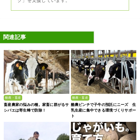
グ」を支援しています。
関連記事
酪農・畜産
酪農・畜産
畜産農家の悩みの種。家畜に群がるサ
酪農ピンチで子牛の預託にニーズ 生
シバエは寄生蜂で防除！
乳生産に集中できる環境づくりサポー
ト